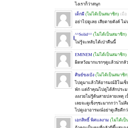
ไงเราก็ว่าสนุก
เด็กผี
(ไม่ได้เป็นสมาชิก)
เมื่
อย่าไปดูเลย เสียดายตังค์ ไ
ูููู^^Solid^^
(ไม่ได้เป็นสมาชิก)
ไม่รู้จะหลับได้เป่าคืนนี้
EMINEM
(ไม่ได้เป็นสมาชิก)
ผิดหวังมากแรกๆดูแล้วน่ากลัวม
ศิษย์ขงเบ้ง
(ไม่ได้เป็นสมาชิก
ไปดูมาแล้วให้อารมณ์อิโนเซ็นส์
พัก แต่ถ้าคุณไปดูได้สักประมา
งงงวยไม่รู้ต้นสายปลายเหตุ เนื
เลยจะดูเซ็งๆซะมากกว่า ไม่คิดเ
ไปดูเอาอารมณ์อย่าดูเสียดีกว่า
เอกสิทธิ์ พิศแลงาม
(ไม่ได้เป
ถ้าคุณเป็นคนที่กลัวผีขึ้นสมอ