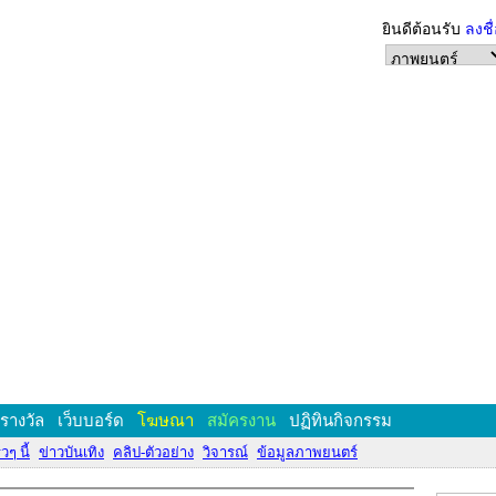
ยินดีต้อนรับ
ลงชื
งรางวัล
เว็บบอร์ด
โฆษณา
สมัครงาน
ปฏิทินกิจกรรม
วๆ นี้
ข่าวบันเทิง
คลิป-ตัวอย่าง
วิจารณ์
ข้อมูลภาพยนตร์