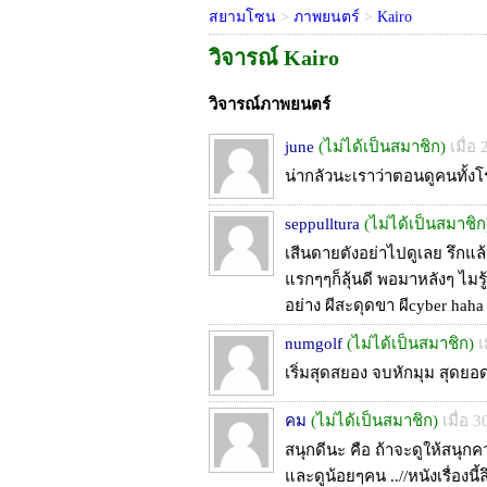
สยามโซน
>
ภาพยนตร์
>
Kairo
วิจารณ์ Kairo
วิจารณ์ภาพยนตร์
june
(ไม่ได้เป็นสมาชิก)
เมื่อ
น่ากลัวนะเราว่าตอนดูคนทั้ง
seppulltura
(ไม่ได้เป็นสมาชิก
เสีนดายตังอย่าไปดูเลย รึกแล
แรกๆๆก็ลุ้นดี พอมาหลังๆ ไมรู
อย่าง ผีสะดุดขา ผีcyber hah
numgolf
(ไม่ได้เป็นสมาชิก)
เ
เริ่มสุดสยอง จบหักมุม สุดยอ
คม
(ไม่ได้เป็นสมาชิก)
เมื่อ 
สนุกดีนะ คือ ถ้าจะดูให้สนุก
และดูน้อยๆคน ..//หนังเรื่องนี