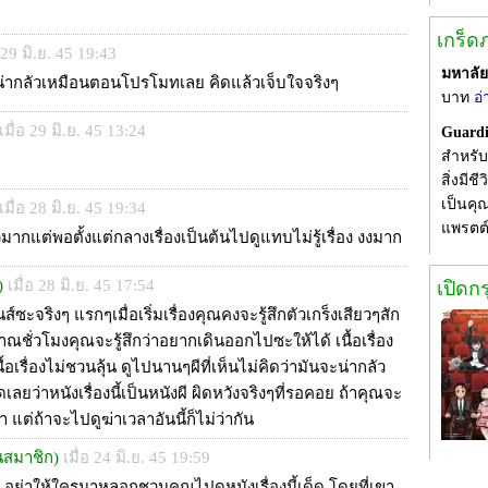
เกร็ด
อ 29 มิ.ย. 45 19:43
มหาลั
ม่น่ากลัวเหมือนตอนโปรโมทเลย คิดแล้วเจ็บใจจริงๆ
บาท
อ่
เมื่อ 29 มิ.ย. 45 13:24
Guardi
สำหรับภ
สิ่งมี
เป็นคุณ
เมื่อ 28 มิ.ย. 45 19:34
แพรตต
ากแต่พอตั้งแต่กลางเรื่องเป็นต้นไปดูแทบไม่รู้เรื่อง งงมาก
)
เมื่อ 28 มิ.ย. 45 17:54
เปิดก
ซะจริงๆ แรกๆเมื่อเริ่มเรื่องคุณคงจะรู้สึกตัวเกร็งเสียวๆสัก
ณชั่วโมงคุณจะรู้สึกว่าอยากเดินออกไปซะให้ได้ เนื้อเรื่อง
้อเรื่องไม่ชวนลุ้น ดูไปนานๆผีที่เห็นไม่คิดว่ามันจะน่ากลัว
ลยว่าหนังเรื่องนี้เป็นหนังผี ผิดหวังจริงๆที่รอคอย ถ้าคุณจะ
 แต่ถ้าจะไปดูฆ่าเวลาอันนี้ก็ไม่ว่ากัน
็นสมาชิก)
เมื่อ 24 มิ.ย. 45 19:59
ง อย่าให้ใครมาหลอกชวนคุณไปดูหนังเรื่องนี้เด็ด โดยที่เขา