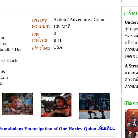
เกร็ด
Action / Adventure / Crime
ประเภท
Underw
ความยาว
109 นาที
ว่าภาพย
R
เรต
ของ เค
inn
เรตไทย
น 18+
สร้างแ
ntoya
USA
สร้างโดย
tinelli / The
ภาพยนต
เคต จะ
ce / Black
A Stre
nis
แมวหลา
 Cain
ตัวจริ
sz
ภาพยน
เปิดก
 Fantabulous Emancipation of One Harley Quinn เพิ่มเติม»