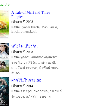
ในอดีต
A Tale of Mari and Three
Puppies
เข้าฉายปี 2008
แสดง
Ryohei Hirota, Mao Sasaki,
Eiichiro Funakoshi
หนึ่งใจ..เดียวกัน
เข้าฉายปี 2008
แสดง
ทูลกระหม่อมหญิงอุบลรัตน
ราชกัญญา สิริวัฒนาพรรณวดี,
ศุกลวัฒน์ คณารส, ศิรพันธ์ วัฒน
จินดา
ฝากไว้..ในกายเธอ
เข้าฉายปี 2014
แสดง
จุฑาวุฒิ ภัทรกำพล, ธนภพ ลี
รัตนขจร, สุภัสสรา ธนชาต