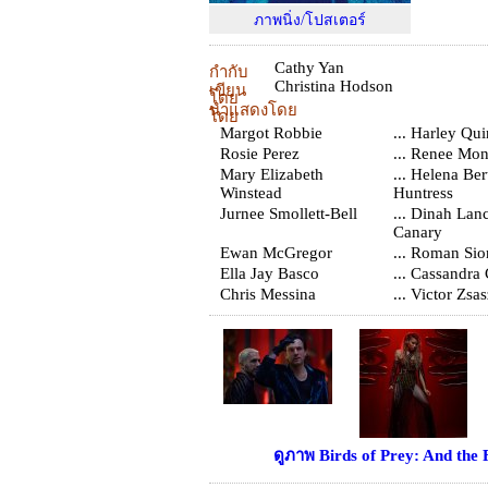
ภาพนิ่ง/โปสเตอร์
Cathy Yan
กำกับ
Christina Hodson
เขียน
โดย
นำแสดงโดย
โดย
Margot Robbie
... Harley Qu
Rosie Perez
... Renee Mo
Mary Elizabeth
... Helena Ber
Winstead
Huntress
Jurnee Smollett-Bell
... Dinah Lan
Canary
Ewan McGregor
... Roman Sio
Ella Jay Basco
... Cassandra
Chris Messina
... Victor Zsa
ดูภาพ Birds of Prey: And the