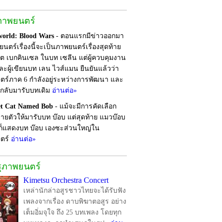
ภาพยนตร์
orld: Blood Wars
- ตอนแรกมีข่าวออกมา
นตร์เรื่องนี้จะเป็นภาพยนตร์เรื่องสุดท้าย
ต เบกคินเซล ในบท เซลีน แต่ผู้ควบคุมงาน
ละผู้เขียนบท เลน ไวส์แมน ยืนยันแล้วว่า
ร์ภาค 6 กำลังอยู่ระหว่างการพัฒนา และ
กลับมารับบทเดิม
อ่านต่อ»
et Cat Named Bob
- แม้จะมีการคัดเลือก
ยตัวให้มารับบท บ๊อบ แต่สุดท้าย แมวบ๊อบ
งก็แสดงบท บ๊อบ เองซะส่วนใหญ่ใน
ตร์
อ่านต่อ»
รุภาพยนตร์
Kimetsu Orchestra Concert
เหล่านักล่าอสูรชาวไทยจะได้รับฟัง
เพลงจากเรื่อง ดาบพิฆาตอสูร อย่าง
เต็มอิ่มจุใจ ถึง 25 บทเพลง โดยทุก