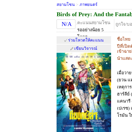
สยามโซน
>
ภาพยนตร์
Birds of Prey: And the Fant
คะแนนสยามโซน
N/A
ถูกใจ/บ
รออย่างน้อย 5
โหวต
ชื่อไทย
ร่วมโหวตให้คะแนน
ปีที่เปิด
เขียนวิจารณ์
เข้าฉา
นำแสด
เมื่อวา
(ยวน แมก
เหตุการ
ฮาร์ลีย
แคนารี 
เปเรซ) 
โรมัน ให