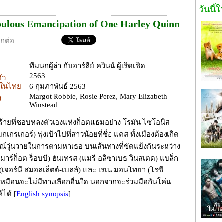
วันนี้
abulous Emancipation of One Harley Quinn
อกต่อ
ทีมนกผู้ล่า กับฮาร์ลีย์ ควินน์ ผู้เริดเชิด
2563
ตัว
ยในไทย
6 กุมภาพันธ์ 2563
Margot Robbie, Rosie Perez, Mary Elizabeth
ง
Winstead
ยร้ายที่ชอบหลงตัวเองแห่งก็อตแธมอย่าง โรมัน ไซโอนิส
เกรเกอร์) พุ่งเป้าไปที่สาวน้อยที่ชื่อ แคส ทั้งเมืองต้องเกิด
ณ์วุ่นวายในการตามหาเธอ บนเส้นทางที่ขัดแย้งกันระหว่าง
์ (มาร์ก็อต ร็อบบี) ฮันเทรส (แมรี อลิซาเบธ วินสเตด) แบล็ก
(เจอร์นี สมอลเล็ตต์-เบลล์) และ เรเน มอนโทยา (โรซี
เหมือนจะไม่มีทางเลือกอื่นใด นอกจากจะร่วมมือกันโค่น
้ได้
[
English synopsis
]