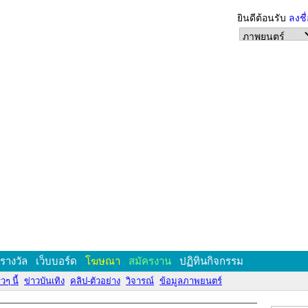
ยินดีต้อนรับ
ลงชื
งรางวัล
เว็บบอร์ด
โฆษณา
สมัครงาน
ปฏิทินกิจกรรม
วๆ นี้
ข่าวบันเทิง
คลิป-ตัวอย่าง
วิจารณ์
ข้อมูลภาพยนตร์