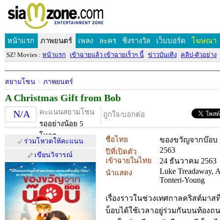
หน้าแรก
ภาพยนตร์
เพลง
ละคร
ชิงรางวัล
เว็บบอร์ด
โฆษณา
SZ! Movies :
หน้าแรก
เข้าฉายแล้ว เข้าฉายเร็วๆ นี้
ข่าวบันเทิง
คลิป-ตัวอย่าง
สยามโซน
>
ภาพยนตร์
A Christmas Gift from Bob
คะแนนสยามโซน
N/A
ถูกใจ/บอกต่อ
รออย่างน้อย 5
โหวต
ชื่อไทย
ของขวัญจากบ๊อบ
ร่วมโหวตให้คะแนน
2563
ปีที่เปิดตัว
เขียนวิจารณ์
เข้าฉายในไทย
24 ธันวาคม 2563
Luke Treadaway, A
นำแสดง
Tonteri-Young
เรื่องราวในช่วงเทศกาลคริสต์มาสที่
บ็อบได้ใช้เวลาอยู่ร่วมกันบนท้องถน