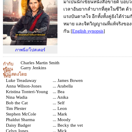
มาเป็นนักเขียนหนังสือขายดี บ็อบไ
เวลาอันยากลำบากที่สุดในชีวิต ด
แรงบันดาลใจ อีกทั้งทั้งคู่ยังได้ร่
หมาย และจิตวิญญาณที่แท้จริงของ
กัน
[
English synopsis
]
ภาพนิ่ง/โปสเตอร์
Charles Martin Smith
กำกับ
Garry Jenkins
เขียน
โดย
นำแสดงโดย
โดย
Luke Treadaway
... James Bowen
Anna Wilson-Jones
... Arabella
Kristina Tonteri-Young
... Bea
Nina Wadia
... Anika
Bob the Cat
... Self
Tim Plester
... Leon
Stephen McCole
... Mark
Phaldut Sharma
... Moody
Daisy Badger
... Becky the vet
Celyn Jones
... Mick