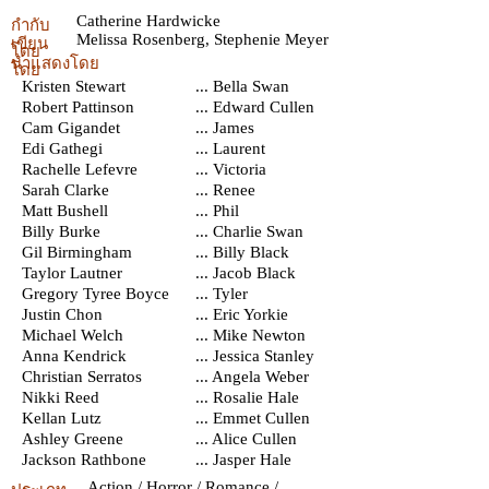
Catherine Hardwicke
กำกับ
Melissa Rosenberg
,
Stephenie Meyer
เขียน
โดย
นำแสดงโดย
โดย
Kristen Stewart
... Bella Swan
Robert Pattinson
... Edward Cullen
Cam Gigandet
... James
Edi Gathegi
... Laurent
Rachelle Lefevre
... Victoria
Sarah Clarke
... Renee
Matt Bushell
... Phil
Billy Burke
... Charlie Swan
Gil Birmingham
... Billy Black
Taylor Lautner
... Jacob Black
Gregory Tyree Boyce
... Tyler
Justin Chon
... Eric Yorkie
Michael Welch
... Mike Newton
Anna Kendrick
... Jessica Stanley
Christian Serratos
... Angela Weber
Nikki Reed
... Rosalie Hale
Kellan Lutz
... Emmet Cullen
Ashley Greene
... Alice Cullen
Jackson Rathbone
... Jasper Hale
Action / Horror / Romance /