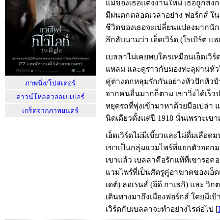
แม่ของเธอแต่งงานใหม่ เธอถูกส่งกลั
มีฝนตกตลอดเวลาอย่าง ฟอร์กส์ ในรั
ชีวิตของเธอจะเปลี่ยนแปลงมากนัก 
ลึกลับนามว่า เอ็ดเวิร์ด (โรเบิร์ต แ
เบลลาไม่เคยพบใครเหมือนเอ็ดเวิร
แหลม และดูราวกับมองทะลุผ่านหัวใ
คู่ต่างตกหลุมรักกันอย่างหัวปักหัวป
ภาพนิ่ง/โปสเตอร์
จากคนอื่นมากก็ตาม เขาวิ่งได้เร็
ดาวน์โหลดวอลเปเปอร์
หยุดรถที่พุ่งเข้ามาหาด้วยมือเปล่า 
เกร็ดจากภาพยนตร์
นิดเดียวตั้งแต่ปี 1918 นั่นเพราะเขา
เอ็ดเวิร์ดไม่มีเขี้ยวและไม่ดื่มเลื
เขาเป็นกลุ่มแวมไพร์ที่แยกตัวออก
เขาแล้ว เบลลาคือรักแท้ที่เขารอคอย
แวมไพร์ที่เป็นศัตรูคู่อาฆาตของเอ็ด
เดต์) ลอเรนส์ (อีดี กาเธกิ) และ วิก
เดินทางมาถึงเมืองฟอร์กส์ โดยมีเป
เวิร์ดกับเบลลาจะทำอย่างไรต่อไป
[