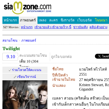
หน้าแรก
ภาพยนตร์
เพลง
ละคร
ชิงรางวัล
เว็บบอร์ด
โฆษณา
SZ! Movies :
หน้าแรก
เข้าฉายแล้ว เข้าฉายเร็วๆ นี้
ข่าวบันเทิง
คลิป-ตัวอย่าง
สยามโซน
>
ภาพยนตร์
Twilight
คะแนนสยามโซน
9.10
ถูกใจ/บอกต่อ
เต็ม 10 (304
โหวต)
ชื่อไทย
แวมไพร์ ทไวไลท์
ร่วมโหวตให้คะแนน
2551
ปีที่เปิดตัว
เขียนวิจารณ์
เข้าฉายในไทย
27 พฤศจิกายน 25
Kristen Stewart, R
นำแสดง
Gigandet
เบลลา สวอน (คริสเต็น สจ๊วต) เป็
เข้ากับเด็กสาวคนอื่นๆ ในโรงเรียนม