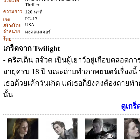
ประเภท
Thriller
ความยาว
120 นาที
PG-13
เรต
USA
สร้างโดย
จำหน่าย
มงคลเมเจอร์
โดย
เกร็ดจาก Twilight
- คริสเต็น สจ๊วต เป็นผู้เยาว์อยู่เกือบตลอดกา
อายุครบ 18 ปี ขณะถ่ายทำภาพยนตร์เรื่องนี
เธอด้วยเค้กวันเกิด แต่เธอก็ยังคงต้องถ่ายท
นั้น
ดูเกร็