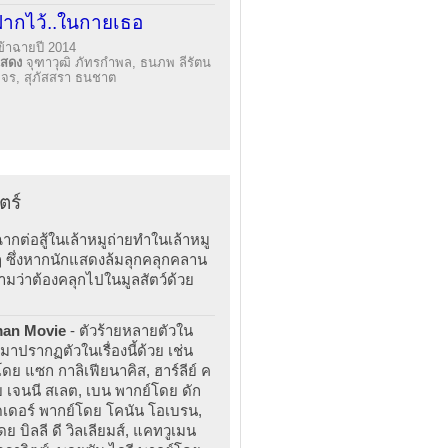
ฝากไว้..ในกายเธอ
ข้าฉายปี 2014
แสดง
จุฑาวุฒิ ภัทรกำพล, ธนภพ ลีรัตน
จร, สุภัสสรา ธนชาต
ตร์
ากต่อสู้ในเล้าหมูถ่ายทำในเล้าหมู
จริงๆ ซึ่งหากนักแสดงล้มลุกคลุกคลาน
ามว่าต้องคลุกไปในมูลสัตว์ด้วย
man Movie
- ตัวร้ายหลายตัวใน
รากฏตัวในเรื่องนี้ด้วย เช่น
โดย แซก กาลิเฟียนาคิส, ฮาร์ลีย์ ค
ดย เจนนี สเลต, เบน พากย์โดย ดัก
ิดเดอร์ พากย์โดย โคนัน โอเบรน,
ดย บิลลี ดี วิลเลียมส์, แคทวูเมน