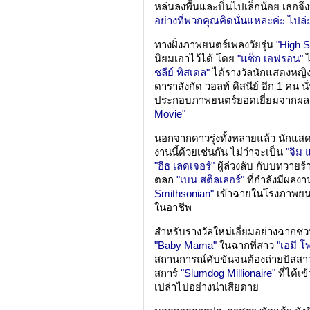
หล่นลงพื้นและบิ่นไปเล็กน้อย เธอจ
อย่างที่พวกคุณคิดนั่นแหละค่ะ ไปล่
ทางฝั่งภาพยนตร์เพลงวัยรุ่น
"High S
นิยมเอาไว้ได้ โดย
"แซ็ก เอฟรอน"
ไ
ชลีย์ ทิสเดล"
ได้รางวัลนักแสดงหญิงห
ดาราสังกัด วอลท์ ดิสนีย์ อีก 1 คน นั
ประกอบภาพยนตร์ยอดเยี่ยมจากผล
Movie"
นอกจากดาวรุ่งทั้งหลายแล้ว นักแสดงร
งานนี้ด้วยเช่นกัน ไม่ว่าจะเป็น
"จิม 
"ฮีธ เลดเจอร์"
ผู้ล่วงลับ กับบทวายร
ตลก
"เบน สติลเลอร์"
ที่กำลังมีผลง
Smithsonian"
เข้าฉายในโรงภาพยนตร
ในอาชีพ
สำหรับรางวัลใหม่เอี่ยมอย่างฉากชว
"Baby Mama"
ในฉากที่สาว
"เอมี โ
สถานการณ์คับขันจนต้องถ่ายปัสสา
สการ์
"Slumdog Millionaire"
ที่ได้เ
เปล่าไปอย่างน่าเสียดาย