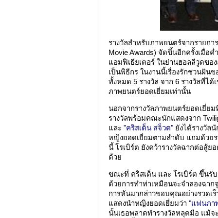
รางวัลสำหรับภาพยนตร์จากรายการข
Movie Awards) จัดขึ้นอีกครั้งเมื่อค
แอมฟิเธียเตอร์ ในย่านฮอลลีวูดขอ
เป็นพิธีกร ในงานนี้เรื่องรักชวนฝั
ทั้งหมด 5 รางวัล จาก 6 รางวัลที่
ภาพยนตร์ยอดเยี่ยมเท่านั้น
นอกจากรางวัลภาพยนตร์ยอดเยี่ยมที่
รางวัลพร้อมคณะนักแสดงจาก Twiligh
และ
"คริสเต็น สจ็วต"
ยังได้รางวัล
หญิงยอดเยี่ยมตามลำดับ แถมด้วยรา
นี้ โรเบิร์ต ยังคว้ารางวัลฉากต่อสู้ย
ด้วย
ขณะที่ คริสเต็น และ โรเบิร์ต ขึ้น
ด้วยการทำท่าเหมือนจะจำลองฉากจูบอี
การหันมากล่าวขอบคุณอย่างรวดเร็ว 
แสดงนำหญิงยอดเยี่ยมว่า
"แฟนภาพย
นั้นเธอพลาดทำรางวัลหลุดมือ แม้จ