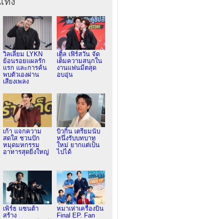
เทิง
วิลเลี่ยม LYKN
เติ้ล เฟิร์สวัน จัด
ย้อนรอยแผลรัก
เต็มความสนุกใน
แรก และการค้น
งานแฟนมีตสุด
พบตัวเองผ่าน
อบอุ่น
เสียงเพลง
เก้า แจกความ
บิวกิ้น เตรียมนับ
สดใส ชวนปัก
หนึ่งรับบทบาท
หมุดมหกรรม
ใหม่ ยากแต่เป็น
อาหารสุดยิ่งใหญ่
ไปได้
เพิร์ธ แซนต้า
หมาเห่าเครื่องบิน
สร้าง
Final EP. Fan