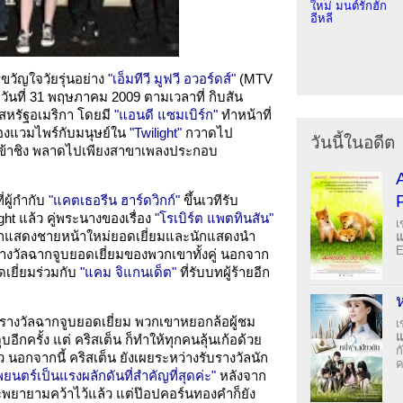
ใหม่ มนต์รักฮัก
อีหลี
วัญใจวัยรุ่นอย่าง
"เอ็มทีวี มูฟวี อวอร์ดส์"
(MTV
่ำวันที่ 31 พฤษภาคม 2009 ตามเวลาที่ กิบสัน
งสหรัฐอเมริกา โดยมี
"แอนดี แซมเบิร์ก"
ทำหน้าที่
นของแวมไพร์กับมนุษย์ใน
"Twilight"
กวาดไป
วันนี้ในอดีต
ได้เข้าชิง พลาดไปเพียงสาขาเพลงประกอบ
ผู้กำกับ
"แคตเธอรีน ฮาร์ดวิกก์"
ขึ้นเวทีรับ
t แล้ว คู่พระนางของเรื่อง
"โรเบิร์ต แพตทินสัน"
เ
นักแสดงชายหน้าใหม่ยอดเยี่ยมและนักแสดงนำ
E
งวัลฉากจูบยอดเยี่ยมของพวกเขาทั้งคู่ นอกจาก
อดเยี่ยมร่วมกับ
"แคม จิแกนเด็ต"
ที่รับบทผู้ร้ายอีก
ห
รับรางวัลฉากจูบยอดเยี่ยม พวกเขาหยอกล้อผู้ชม
เ
กครั้ง แต่ คริสเต็น ก็ทำให้ทุกคนลุ้นเก้อด้วย
ก
นอกจากนี้ คริสเต็น ยังเผยระหว่างรับรางวัลนัก
ค
นตร์เป็นแรงผลักดันที่สำคัญที่สุดค่ะ"
หลังจาก
ะพยายามคว้าไว้แล้ว แต่ป๊อปคอร์นทองคำก็ยัง