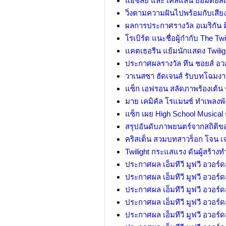
แอชลีย์ และ เคลแลน ยอมต่อส
วิ่งตามความฝันไปพร้อมกับเสียง
ผลการประกาศรางวัล อเมริกัน มิ
โรเบิร์ต แนะชื่อผู้กำกับ The T
แคตเธอรีน แย้มนักแสดง Twili
ประกาศผลรางวัล ทีน ชอยส์ อวอ
วาเนสซา ฮัดเจนส์ รับบทโฉมงา
แซ็ก เอฟรอน สลัดภาพร้องเต้น 
มาย เคมิคัล โรแมนซ์ ทำเพลง
แซ็ก เผย High School Musica
สรุปอันดับภาพยนตร์จากสถิติ
คริสเต็น สวมบทสาวร็อก โจน เ
Twilight กระแสแรง ดันผู้สร้า
ประกาศผล เอ็มทีวี มูฟวี อวอร์ดส
ประกาศผล เอ็มทีวี มูฟวี อวอร์ดส
ประกาศผล เอ็มทีวี มูฟวี อวอร์ดส
ประกาศผล เอ็มทีวี มูฟวี อวอร์ดส
ประกาศผล เอ็มทีวี มูฟวี อวอร์ดส