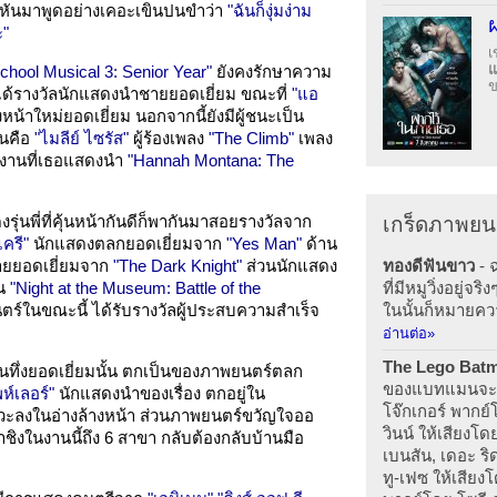
ึงหันมาพูดอย่างเคอะเขินปนขำว่า
"ฉันก็งุ่มง่าม
ะ"
เ
chool Musical 3: Senior Year"
ยังคงรักษาความ
ข
ด้รางวัลนักแสดงนำชายยอดเยี่ยม ขณะที่
"แอ
น้าใหม่ยอดเยี่ยม นอกจากนี้ยังมีผู้ชนะเป็น
่นคือ
"ไมลีย์ ไซรัส"
ผู้ร้องเพลง
"The Climb"
เพลง
งานที่เธอแสดงนำ
"Hannah Montana: The
ุ่นพี่ที่คุ้นหน้ากันดีก็พากันมาสอยรางวัลจาก
เกร็ดภาพยน
แครี"
นักแสดงตลกยอดเยี่ยมจาก
"Yes Man"
ด้าน
ทองดีฟันขาว
- ฉ
้ายยอดเยี่ยมจาก
"The Dark Knight"
ส่วนนักแสดง
ที่มีหมูวิ่งอยู่
าน
"Night at the Museum: Battle of the
ในนั้นก็หมายคว
์ในขณะนี้ ได้รับรางวัลผู้ประสบความสำเร็จ
อ่านต่อ»
The Lego Bat
นทึ่งยอดเยี่ยมนั้น ตกเป็นของภาพยนตร์ตลก
ของแบทแมนจะมาป
พห์เลอร์"
นักแสดงนำของเรื่อง ตกอยู่ใน
โจ๊กเกอร์ พากย์
วะลงในอ่างล้างหน้า ส่วนภาพยนตร์ขวัญใจออ
วินน์ ให้เสียงโ
ข้าชิงในงานนี้ถึง 6 สาขา กลับต้องกลับบ้านมือ
เบนสัน, เดอะ ร
ทู-เฟซ ให้เสียงโ