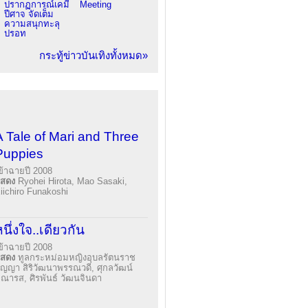
ปรากฏการณ์เคมี
Meeting
ปีศาจ จัดเต็ม
ความสนุกทะลุ
ปรอท
กระทู้ข่าวบันเทิงทั้งหมด»
A Tale of Mari and Three
Puppies
ข้าฉายปี 2008
แสดง
Ryohei Hirota, Mao Sasaki,
iichiro Funakoshi
นึ่งใจ..เดียวกัน
ข้าฉายปี 2008
แสดง
ทูลกระหม่อมหญิงอุบลรัตนราช
ัญญา สิริวัฒนาพรรณวดี, ศุกลวัฒน์
ณารส, ศิรพันธ์ วัฒนจินดา