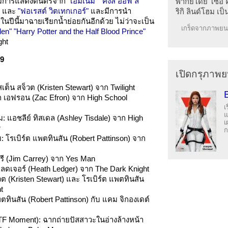
งมีการแสดงดนตรีจาก
"เอมิเนม"
"คิงส์ ออฟ ลี
พากย์โดย โซอี 
และ
"ฟอเรสต์ วิตเทกเกอร์"
และมีการนำ
ริกิ ลินด์โฮม เป
นปีนี้มาฉายเรียกน้ำย่อยกันอีกด้วย ไม่ว่าจะเป็น
เกร็ดจากภาพยนต
len"
"Harry Potter and the Half Blood Prince"
ght
09
เปิดกรุภาพย
ต็น สจ็วต (Kristen Stewart) จาก Twilight
 เอฟรอน (Zac Efron) จาก High School
เ
แ
: แอชลีย์ ทิสเดล (Ashley Tisdale) จาก High
เ
r
ก
 โรเบิร์ต แพตทินสัน (Robert Pattinson) จาก
รี (Jim Carrey) จาก Yes Man
เลดเจอร์ (Heath Ledger) จาก The Dark Knight
วต (Kristen Stewart) และ โรเบิร์ต แพตทินสัน
t
แพตทินสัน (Robert Pattinson) กับ แคม จิกองเดต์
TF Moment): ฉากถ่ายปัสสาวะในอ่างล้างหน้า