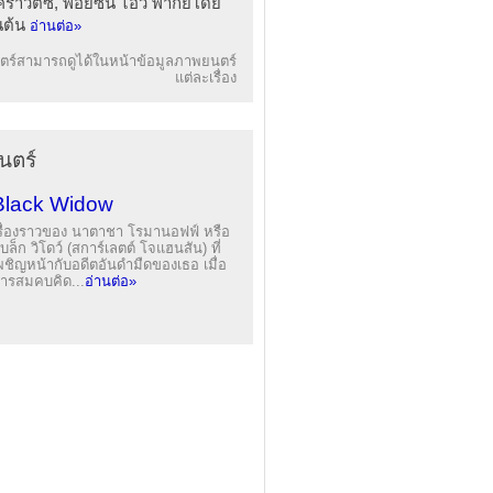
คราวิตซ์, พอยซัน ไอวี พากย์โดย
็นต้น
อ่านต่อ»
ร์สามารถดูได้ในหน้าข้อมูลภาพยนตร์
แต่ละเรื่อง
นตร์
Black Widow
รื่องราวของ นาตาชา โรมานอฟฟ์ หรือ
บล็ก วิโดว์ (สการ์เลตต์ โจแฮนสัน) ที่
ผชิญหน้ากับอดีตอันดำมืดของเธอ เมื่อ
ารสมคบคิด...
อ่านต่อ»