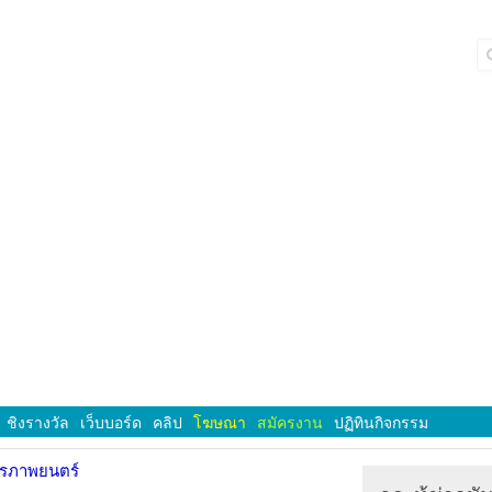
ชิงรางวัล
เว็บบอร์ด
คลิป
โฆษณา
สมัครงาน
ปฏิทินกิจกรรม
ารภาพยนตร์