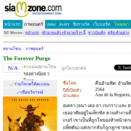
หน้าแรก
ภาพยนตร์
เพลง
ละคร
ชิงรางวัล
เว็บบอร์ด
โฆษณา
SZ! Movies :
หน้าแรก
เข้าฉายแล้ว เข้าฉายเร็วๆ นี้
ข่าวบันเทิง
คลิป-ตัวอย่าง
สยามโซน
>
ภาพยนตร์
The Forever Purge
คะแนนสยามโซน
N/A
ถูกใจ/บอกต่อ
รออย่างน้อย 5
โหวต
ชื่อไทย
คืนอำมหิต: อำมหิต
ร่วมโหวตให้คะแนน
2564
ปีที่เปิดตัว
เขียนวิจารณ์
Ana de la Reguera,
นำแสดง
อเดลา (อนา เดอ ลา เรเกรา) และ ฮ
เธออาศัยอยู่ในเท็กซัส ฮวนทำงานที
เกอร์ เขาเป็นที่ถูกใจของหัวหน้าครอ
แพ็ทตัน) แต่เขากลับก็ถูกลูกชายข