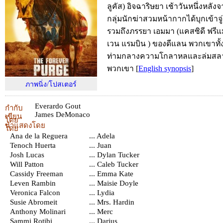
ลูคัส) อิจฉาริษยา เช้าวันหนึ่งหลั
กลุ่มนักฆ่าสวมหน้ากากได้บุกเข้าจู
รวมถึงภรรยา เอมมา (แคสซิดี ฟรีแ
เวน แรมบิน ) ของดีแลน พวกเขาทั้ง
ท่ามกลางความโกลาหลและล่มสลาย
พวกเขา
[
English synopsis
]
ภาพนิ่ง/โปสเตอร์
Everardo Gout
กำกับ
James DeMonaco
เขียน
โดย
นำแสดงโดย
โดย
Ana de la Reguera
... Adela
Tenoch Huerta
... Juan
Josh Lucas
... Dylan Tucker
Will Patton
... Caleb Tucker
Cassidy Freeman
... Emma Kate
Leven Rambin
... Maisie Doyle
Veronica Falcon
... Lydia
Susie Abromeit
... Mrs. Hardin
Anthony Molinari
... Merc
Sammi Rotibi
... Darius