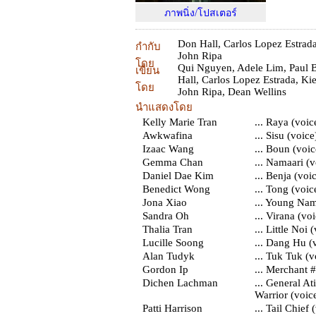
ภาพนิ่ง/โปสเตอร์
Don Hall
,
Carlos Lopez Estrad
กำกับ
John Ripa
โดย
Qui Nguyen
,
Adele Lim
,
Paul 
เขียน
Hall
,
Carlos Lopez Estrada
,
Kie
โดย
John Ripa
,
Dean Wellins
นำแสดงโดย
Kelly Marie Tran
... Raya (voic
Awkwafina
... Sisu (voice
Izaac Wang
... Boun (voic
Gemma Chan
... Namaari (v
Daniel Dae Kim
... Benja (voi
Benedict Wong
... Tong (voic
Jona Xiao
... Young Nam
Sandra Oh
... Virana (vo
Thalia Tran
... Little Noi 
Lucille Soong
... Dang Hu (
Alan Tudyk
... Tuk Tuk (v
Gordon Ip
... Merchant 
Dichen Lachman
... General At
Warrior (voic
Patti Harrison
... Tail Chief 