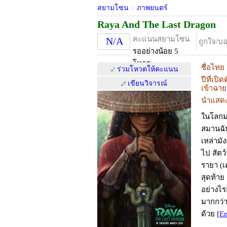
สยามโซน
>
ภาพยนตร์
Raya And The Last Dragon
คะแนนสยามโซน
N/A
ถูกใจ/บ
รออย่างน้อย 5
โหวต
ชื่อไทย
ร่วมโหวตให้คะแนน
ปีที่เปิด
เขียนวิจารณ์
เข้าฉา
นำแสด
ในโลกมห
สมานฉัน
เหล่ามั
ไป สัตว
รายา (เ
สุดท้าย
อย่างไร
มากกว่า
ด้วย
[
En