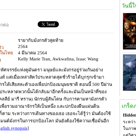
วันนี้
อกต่อ
รายากับมังกรตัวสุดท้าย
2564
ตัว
ยในไทย
4 มีนาคม 2564
Kelly Marie Tran, Awkwafina, Izaac Wang
ง
ัศจรรย์แห่งคูมันดรา มนุษย์และมังกรอยู่ร่วมกันอย่าง
ท์ แต่เมื่อเหล่าสัตว์ประหลาดสุดชั่วร้ายได้บุกรุกเข้ามา
งกรได้เสียสละตัวเองเพื่อปกป้องมนุษยชาติ ตอนนี้ 500 ปีผ่าน
์ประหลาดพวกนั้นได้กลับมาอีกครั้งและมันเป็นหน้าที่ของ
คลลีย์ มารี ทราน) นักรบผู้สันโดษ กับการตามหามังกรตัว
เกร็ด
 เพื่อรวมอาณาจักรให้เป็นหนึ่ง และปกป้องผืนแผ่นดิน
ก็ตาม ระหว่างการเดินทางของเธอ เธอจะได้รู้ว่า มันต้องใช้
Hidden
มนต์มังกรในการปกป้องโลก มันยังต้องใช้ความเชื่อมั่นอีก
ระหว่า
glish synopsis
]
ในภาพยน
แต่วิศ