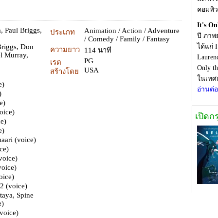
คอมพิว
It's O
a
,
Paul Briggs
,
Animation / Action / Adventure
ประเภท
ปี ภาพ
/ Comedy / Family / Fantasy
Briggs
,
Don
ได้แก่ 
ความยาว
114 นาที
l Murray
,
Lauren
PG
เรต
Only th
USA
สร้างโดย
ในเทศก
e)
อ่านต่
)
e)
oice)
เปิดก
ce)
e)
aari (voice)
ice)
(voice)
voice)
oice)
#2 (voice)
itaya, Spine
e)
(voice)