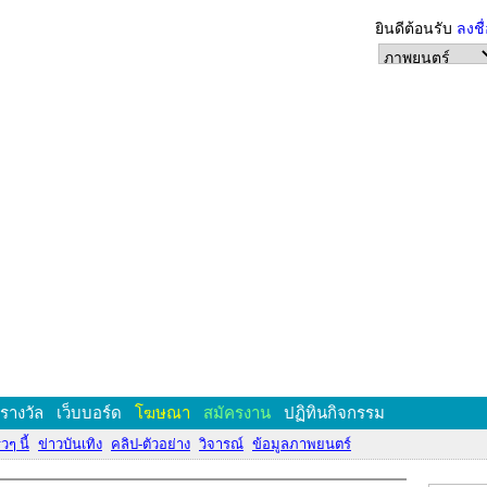
ยินดีต้อนรับ
ลงชื
งรางวัล
เว็บบอร์ด
โฆษณา
สมัครงาน
ปฏิทินกิจกรรม
วๆ นี้
ข่าวบันเทิง
คลิป-ตัวอย่าง
วิจารณ์
ข้อมูลภาพยนตร์