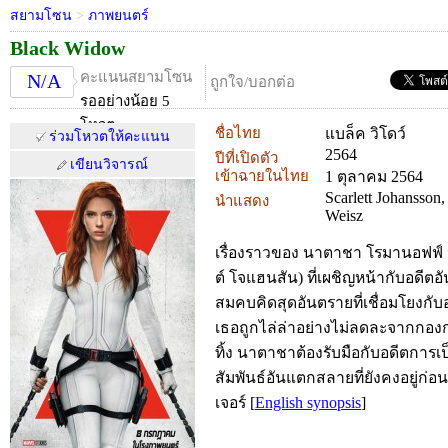
สยามโซน
>
ภาพยนตร์
Black Widow
คะแนนสยามโซน
N/A
ถูกใจ/บอกต่อ
รออย่างน้อย 5
โหวต
ชื่อไทย
แบล็ค วิโดว์
ร่วมโหวตให้คะแนน
2564
ปีที่เปิดตัว
เขียนวิจารณ์
เข้าฉายในไทย
1 ตุลาคม 2564
Scarlett Johansson
นำแสดง
Weisz
เรื่องราวของ นาตาชา โรมานอฟฟ์ หร
ต์ โจแฮนสัน) ที่เผชิญหน้ากับอดีตอ
สมคบคิดสุดอันตรายที่เชื่อมโยงกั
เธอถูกไล่ล่าอย่างไม่ลดละจากกองก
ทิ้ง นาตาชาต้องรับมือกับอดีตกา
สัมพันธ์อันแตกสลายที่ยังคงอยู่ก่
เจอร์
[
English synopsis
]