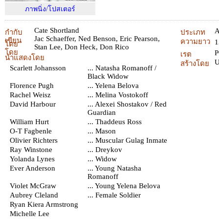
ภาพนิ่ง/โปสเตอร์
Cate Shortland
A
กำกับ
ประเภท
Jac Schaeffer
,
Ned Benson
,
Eric Pearson
,
เขียน
ความยาว
1
โดย
Stan Lee
,
Don Heck
,
Don Rico
โดย
P
เรต
นำแสดงโดย
สร้างโดย
Scarlett Johansson
... Natasha Romanoff /
Black Widow
Florence Pugh
... Yelena Belova
Rachel Weisz
... Melina Vostokoff
David Harbour
... Alexei Shostakov / Red
Guardian
William Hurt
... Thaddeus Ross
O-T Fagbenle
... Mason
Olivier Richters
... Muscular Gulag Inmate
Ray Winstone
... Dreykov
Yolanda Lynes
... Widow
Ever Anderson
... Young Natasha
Romanoff
Violet McGraw
... Young Yelena Belova
Aubrey Cleland
... Female Soldier
Ryan Kiera Armstrong
Michelle Lee