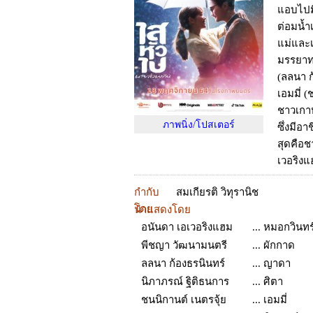
แอบไปมี
ต่อมน้ำ
แม่และเ
มรรยาทอ
(ลลนา ก
เอมมี่ 
ชาวเกาห
ภาพนิ่ง/โปสเตอร์
ซึ่งมีอา
สุดคือช
เวอริงแ
กำกับ
สมเกียรติ วิทุรานิช
โดย
นำแสดงโดย
อนันดา เอเวอริงแฮม
... หมอกวินทร
พีชญา วัฒนามนตรี
... ผักกาด
ลลนา ก้องธรนินทร์
... ญาดา
นิภาภรณ์ ฐิติธนการ
... ศิตา
ชนนิกานต์ เนตรจุ้ย
... เอมมี่