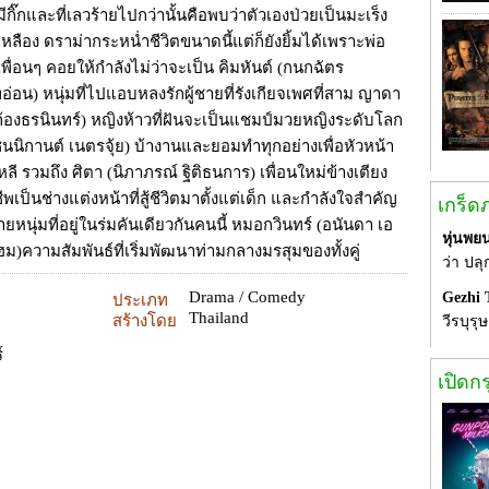
กิ๊กและที่เลวร้ายไปกว่านั้นคือพบว่าตัวเองป่วยเป็นมะเร็ง
เหลือง ดราม่ากระหน่ำชีวิตขนาดนี้แต่ก็ยังยิ้มได้เพราะพ่อ
พื่อนๆ คอยให้กำลังไม่ว่าจะเป็น คิมหันต์ (กนกฉัตร
่อน) หนุ่มที่ไปแอบหลงรักผู้ชายที่รังเกียจเพศที่สาม ญาดา
้องธรนินทร์) หญิงห้าวที่ฝันจะเป็นแชมป์มวยหญิงระดับโลก
(ชนนิกานต์ เนตรจุ้ย) บ้างานและยอมทำทุกอย่างเพื่อหัวหน้า
ลี รวมถึง ศิตา (นิภาภรณ์ ฐิติธนการ) เพื่อนใหม่ข้างเตียง
ชีพเป็นช่างแต่งหน้าที่สู้ชีวิตมาตั้งแต่เด็ก และกำลังใจสำคัญ
เกร็ด
ายหนุ่มที่อยู่ในร่มคันเดียวกันคนนี้ หมอกวินทร์ (อนันดา เอ
หุ่นพยน
ฮม)ความสัมพันธ์ที่เริ่มพัฒนาท่ามกลางมรสุมของทั้งคู่
ว่า ปล
Drama / Comedy
Gezhi
ประเภท
Thailand
สร้างโดย
วีรบุรุ
์
เปิดก