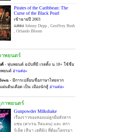
Pirates of the Caribbean: The
Curse of the Black Pearl
เข้าฉายปี 2003
แสดง
Johnny Depp , Geoffrey Rush
, Orlando Bloom
ภาพยนตร์
ต์
- หุ่นพยนต์ ฉบับที่มี เรตติ้ง น.18+ ใช้ชื่อ
ุกพยนต์
อ่านต่อ»
 Town
- มีการเปลี่ยนชื่อภาษาไทยจาก
ษแผ่นดินเดือด เป็น เมืองนักสู้
อ่านต่อ»
รุภาพยนตร์
Gunpowder Milkshake
เรื่องราวของสองแม่ลูกมือสังหาร
แซม (คาเรน กิลแลน) และ สกา
ร์เล็ต (ลีนา เฮดีย์)) ที่ต้องโคจรมา