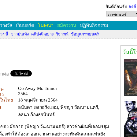
ยินดีต้อนรับ
ลงชื
งรางวัล
เว็บบอร์ด
โฆษณา
สมัครงาน
ปฏิทินกิจกรรม
วๆ นี้
ข่าวบันเทิง
คลิป-ตัวอย่าง
วิจารณ์
ข้อมูลภาพยนตร์
วันนี้
อกต่อ
Go Away Mr. Tumor
ฤษ
2564
ตัว
ยในไทย
18 พฤศจิกายน 2564
ง
อนันดา เอเวอริงแฮม, พีชญา วัฒนามนตรี,
ลลนา ก้องธรนินทร์
าวของ ผักกาด (พีชญา วัฒนามนตรี) สาวช่างฝันที่เจอมรสุม
นต้องทำให้ต้องลาออกจากงานอย่างกะทันหันแถมแฟนยัง