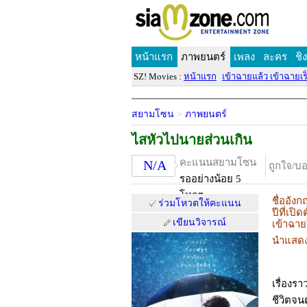
หน้าแรก
ภาพยนตร์
เพลง
ละคร
ชิ
SZ! Movies :
หน้าแรก
เข้าฉายแล้ว เข้าฉายเร็
สยามโซน
>
ภาพยนตร์
ไสหัวไปนายส่วนเกิน
คะแนนสยามโซน
N/A
ถูกใจ/บ
รออย่างน้อย 5
โหวต
ชื่ออังก
ร่วมโหวตให้คะแนน
ปีที่เปิด
เขียนวิจารณ์
เข้าฉา
นำแสด
เรื่องร
ชีวิตจ