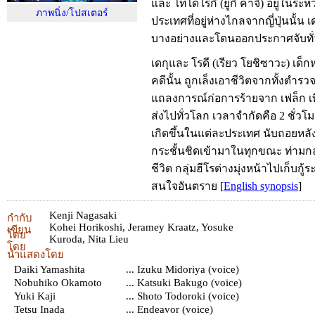
และ โทโดโรกิ (ยูกิ คาจิ) อยู่ในระหว
ภาพนิ่ง/โปสเตอร์
ประเทศที่อยู่ห่างไกลจากญี่ปุ่นนั้น เ
บางอย่างและโดนออกประกาศจับทั่ว
เดกุและ โรดี (เรียว โยชิซาวะ) เด็ก
คดีนั้น ถูกเล็งเอาชีวิตจากทั้งตำร
แถลงการณ์ก่อการร้ายจาก เฟล็ก เทิ
ส่งไปทั่วโลก เวลาจำกัดคือ 2 ชั่ว
เกิดขึ้นในแต่ละประเทศ นับถอยหลั
กระชั้นชิดเข้ามาในทุกขณะ ท่ามก
ชีวิต กลุ่มฮีโรต่างมุ่งหน้าไปเก็บกู้
สนใจอันตราย
[
English synopsis
]
Kenji Nagasaki
กำกับ
Kohei Horikoshi
,
Jeramey Kraatz
,
Yosuke
เขียน
โดย
Kuroda
,
Nita Lieu
โดย
นำแสดงโดย
Daiki Yamashita
... Izuku Midoriya (voice)
Nobuhiko Okamoto
... Katsuki Bakugo (voice)
Yuki Kaji
... Shoto Todoroki (voice)
Tetsu Inada
... Endeavor (voice)