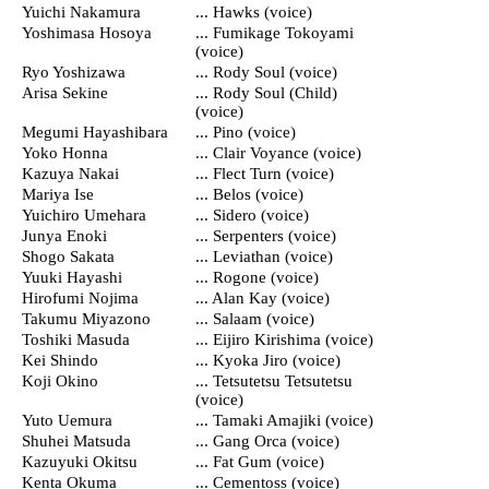
Yuichi Nakamura
... Hawks (voice)
Yoshimasa Hosoya
... Fumikage Tokoyami
(voice)
Ryo Yoshizawa
... Rody Soul (voice)
Arisa Sekine
... Rody Soul (Child)
(voice)
Megumi Hayashibara
... Pino (voice)
Yoko Honna
... Clair Voyance (voice)
Kazuya Nakai
... Flect Turn (voice)
Mariya Ise
... Belos (voice)
Yuichiro Umehara
... Sidero (voice)
Junya Enoki
... Serpenters (voice)
Shogo Sakata
... Leviathan (voice)
Yuuki Hayashi
... Rogone (voice)
Hirofumi Nojima
... Alan Kay (voice)
Takumu Miyazono
... Salaam (voice)
Toshiki Masuda
... Eijiro Kirishima (voice)
Kei Shindo
... Kyoka Jiro (voice)
Koji Okino
... Tetsutetsu Tetsutetsu
(voice)
Yuto Uemura
... Tamaki Amajiki (voice)
Shuhei Matsuda
... Gang Orca (voice)
Kazuyuki Okitsu
... Fat Gum (voice)
Kenta Okuma
... Cementoss (voice)