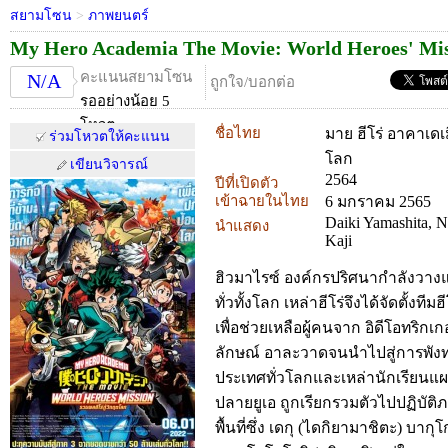
สยามโซน
>
ภาพยนตร์
My Hero Academia The Movie: World Heroes' Mi
คะแนนสยามโซน
N/A
ถูกใจ/บอกต่อ
รออย่างน้อย 5
โหวต
ชื่อไทย
มาย ฮีโร่ อาคาเดเม
ร่วมโหวตให้คะแนน
โลก
เขียนวิจารณ์
2564
ปีที่เปิดตัว
เข้าฉายในไทย
6 มกราคม 2565
Daiki Yamashita, 
นำแสดง
Kaji
ฮิวมาไรซ์ องค์กรปริศนากำลังวางแ
ทั่วทั้งโลก เหล่าฮีโร่จึงได้จัดตั้งท
เพื่อช่วยเหลือผู้คนจาก อิดีโอทริกเก
ลักษณ์ อาละวาดจนนำไปสู่การพังท
ประเทศทั่วโลกและเหล่านักเรียนแผ
ปลายยูเอ ถูกเรียกรวมตัวไปปฏิบัติภ
พื้นที่ซึ่ง เดกุ (ไดกิยามาชิตะ) บา