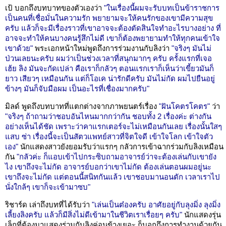
เป้ บอกถึงบทบาทของตัวเองว่า
"ในเรื่องนี้ผมจะรับบทเป็นข้าราชการ
เป็นคนที่เชื่อมั่นในความรัก พยายามจะให้คนรักของเขามีความสุข
ครับ แล้วก็จะมีเรื่องราวที่เขาอาจจะต้องตัดสินใจทำอะไรบางอย่าง ที่
อาจจะทำให้คนบางคนรู้สึกไม่ดี เขาก็ต้องพยายามทำให้ทุกคนเข้าใจ
เขาด้วย"
พระเอกหน้าใหม่พูดถึงการร่วมงานกับลิงว่า
"จริงๆ มันไม่
ป่วนเลยนะครับ ผมว่าเป็นช่วงเวลาที่สนุกมากๆ ครับ ครั้งแรกที่เจอ
เฮ้ย ลิง มันจะกัดเปล่า คือเราก็กลัวๆ ตอนแรกเราก็เห็นว่าเขี้ยวมันก็
ยาว เสียวๆ เหมือนกัน แต่ก็โอเค น่ารักดีครับ มันไม่กัด ผมไปยืนอยู่
ข้างๆ มันก็จับมือผม เป็นอะไรที่เชื่องมากครับ"
มิลด์ พูดถึงบทบาทที่แตกต่างจากภาพยนตร์เรื่อง
"ฝันโคตรโคตร"
ว่า
"จริงๆ ถ้าถามว่าชอบอันไหนมากกว่ากัน ชอบทั้ง 2 เรื่องค่ะ ต่างกัน
อย่างเห็นได้ชัด เพราะว่าคาแรกเตอร์จะไม่เหมือนกันเลย เรื่องนั้นใสๆ
แสบ ซ่า เรื่องนี้จะเป็นสัตวแพทย์สาวที่จิตใจดี เข้าใจโลก เข้าใจตัว
เอง"
นักแสดงสาวยังยอมรับว่าแรกๆ กลัวการเข้าฉากร่วมกับลิงเหมือน
กัน
"กลัวค่ะ ก็แอบเข้าไปกระซิบถามอาจารย์ว่าจะต้องเล่นกับเขายัง
ไง เขาถึงจะไม่กัด อาจารย์บอกว่าเขาไม่กัด ต้องเล่นตอนผมอยู่นะ
เขาถึงจะไม่กัด แต่ตอนนี้สนิทกันแล้ว เขาชอบมานอนตัก เวลาเราไป
นั่งใกล้ๆ เขาก็จะเข้ามาซบ"
ริชาร์ด เล่าถึงบทที่ได้รับว่า
"เล่นเป็นต๋องครับ อาศัยอยู่กับลุงมิ่ง ลุงมิ่ง
เลี้ยงลิงครับ แล้วก็มีสิ่งไม่ดีเข้ามาในชีวิตเราเรื่อยๆ ครับ"
นักแสดงรุ่น
เล็กที่ต้องมาแสดงร่วมกับลิงค่อนข้างเยอะ ก็บอกถึงการทำงานด้วยกัน