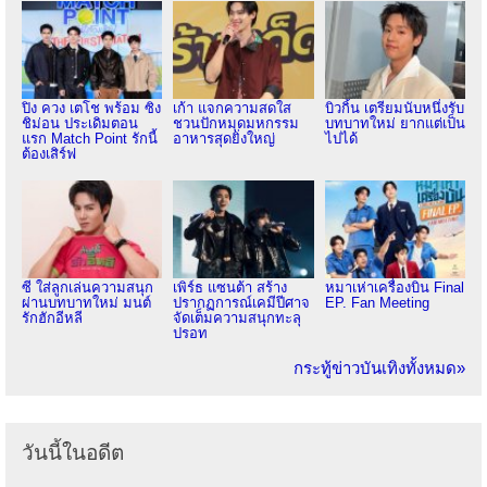
ปิง ควง เตโช พร้อม ซิง
เก้า แจกความสดใส
บิวกิ้น เตรียมนับหนึ่งรับ
ชิม่อน ประเดิมตอน
ชวนปักหมุดมหกรรม
บทบาทใหม่ ยากแต่เป็น
แรก Match Point รักนี้
อาหารสุดยิ่งใหญ่
ไปได้
ต้องเสิร์ฟ
ซี ใส่ลูกเล่นความสนุก
เพิร์ธ แซนต้า สร้าง
หมาเห่าเครื่องบิน Final
ผ่านบทบาทใหม่ มนต์
ปรากฏการณ์เคมีปีศาจ
EP. Fan Meeting
รักฮักอีหลี
จัดเต็มความสนุกทะลุ
ปรอท
กระทู้ข่าวบันเทิงทั้งหมด»
วันนี้ในอดีต