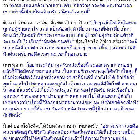
ว่า
"ตอนแรกผมกลัวมากเลยนะครับ กลัวว่าเขาจะกัด พอเรามาเจอ
เขาอย่างนี้เนี่ยสนิทแล้วครับ สนิทแล้วตอนนี้"
ด้าน เป้ ก็ขอเผา ไข่เล็ก ที่แสดงเป็น กะปิ ว่า
"จริงๆ แล้วไข่เล็กไม่ค่อย
ถูกกับผู้ชายเท่าไร แต่ถ้าเป็นน้องมิลด์ เดี๋ยวมานอนที่ตัก เดี๋ยวก็มา
อ้อน ถ้าเป็นผมกับริชาร์ด เขาจะแบบ เฮ้ย ผู้ชายไม่ยุ่งกัน ค่อนข้างที่
จะประทับใจ เรียกว่ามันชัดเจนครับ"
ส่วน ริชาร์ด ก็ช่วยเสริมว่า
"จะมี
ฉากหนึ่งที่นอนตัก เราไปหาขนพอดึงแรงๆ เขาจะเจี๊ยกๆ แต่พอเป็นพี่
มิลด์นะครับ พอดึงแรงๆ นะ เขาก็นอนสบาย"
เทพ พูดว่า
"ก็อยากจะให้มาดูครับหนังเรื่องนี้ จะออกดราม่าหน่อยๆ
แล้วก็ชีวิตสัตว์ด้วยมาผสมกัน เป็นความรักระหว่างลุงก็คือป๋าเป็นลุง ก็
เป็นห่วงทั้งสัตว์เป็นห่วงทั้งหลาน ว่าเราก็มีแค่นี้ ทำยังไงได้ ถ้าเกิดว่า
ลุงเป็นอะไรไปซะหลานจะอยู่ยังไง ก็เลยไปเจอคนที่มีจิตใจดี พระเอก
นางเอกก็เลยรับไปเลี้ยงไว้ หนังดูแล้วน่าร้องไห้ดีครับ หนังเรื่องนี้ป๋า
พูดตรงๆ ว่าจะออกดราม่ามากกว่าตลก แทบไม่ได้เล่นตลก ผู้กำกับ
เขาบอกว่าป๋าเรื่องนี้ให้ออกแนวดราม่าหน่อยๆ นะ เราก็เลยต้องเชื่อฟัง
เขาหน่อย อยากให้มาชมกันครับ หนังประเภทนี้รู้สึกว่านานๆ ถึงจะมา
สักทีหนึ่ง"
มิลด์ บอกถึงสิ่งที่จะได้รับหลังจากชมภาพยนตร์ว่า
"อย่างแรกๆ เลยคือ
คนเราติดอยู่กับชีวิตในสังคมเมือง เรื่องนี้สะท้อนให้เห็นถึงความเป็น
อยู่ของคนที่ไม่ใช่คนในสังคมเมือง แล้วก็ได้ความรักความอบอุ่น