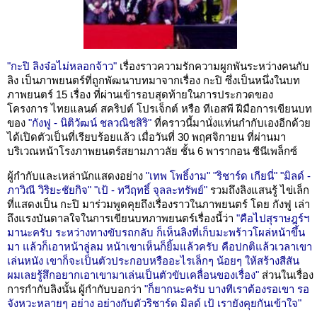
"กะปิ ลิงจ๋อไม่หลอกจ้าว"
เรื่องราวความรักความผูกพันระหว่างคนกับ
ลิง เป็นภาพยนตร์ที่ถูกพัฒนาบทมาจากเรื่อง กะปิ ซึ่งเป็นหนึ่งในบท
ภาพยนตร์ 15 เรื่อง ที่ผ่านเข้ารอบสุดท้ายในการประกวดของ
โครงการ ไทยแลนด์ สคริปต์ โปรเจ็กต์ หรือ ทีเอสพี ฝีมือการเขียนบท
ของ
"กังฟู - นิติวัฒน์ ชลวณิชสิริ"
ที่คราวนี้มานั่งแท่นกำกับเองอีกด้วย
ได้เปิดตัวเป็นที่เรียบร้อยแล้ว เมื่อวันที่ 30 พฤศจิกายน ที่ผ่านมา
บริเวณหน้าโรงภาพยนตร์สยามภาวลัย ชั้น 6 พารากอน ซีนีเพล็กซ์
ผู้กำกับและเหล่านักแสดงอย่าง
"เทพ โพธิ์งาม"
"ริชาร์ด เกียนี่"
"มิลด์ -
ภาวิณี วิริยะชัยกิจ"
"เป้ - ทวีฤทธิ์ จุลละทรัพย์"
รวมถึงลิงแสนรู้ ไข่เล็ก
ที่แสดงเป็น กะปิ มาร่วมพูดคุยถึงเรื่องราวในภาพยนตร์ โดย กังฟู เล่า
ถึงแรงบันดาลใจในการเขียนบทภาพยนตร์เรื่องนี้ว่า
"คือไปสุราษฎร์ฯ
มานะครับ ระหว่างทางขับรถกลับ ก็เห็นลิงที่เก็บมะพร้าวโผล่หน้าขึ้น
มา แล้วก็เอาหน้าลู่ลม หน้าเขาเห็นก็ยิ้มแล้วครับ คือปกติแล้วเวลาเขา
เล่นหนัง เขาก็จะเป็นตัวประกอบหรืออะไรเล็กๆ น้อยๆ ให้สร้างสีสัน
ผมเลยรู้สึกอยากเอาเขามาเล่นเป็นตัวขับเคลื่อนของเรื่อง"
ส่วนในเรื่อง
การกำกับลิงนั้น ผู้กำกับบอกว่า
"ก็ยากนะครับ บางทีเราต้องรอเขา รอ
จังหวะหลายๆ อย่าง อย่างกับตัวริชาร์ด มิลด์ เป้ เรายังคุยกันเข้าใจ"