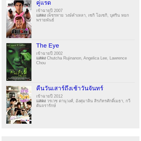
คู่แรด
เข้าฉายปี 2007
แสดง
เพ็ชรทาย วงษ์คำเหลา, เซกิ โอเซกิ, บุศริน หยก
พรายพันธ์
The Eye
เข้าฉายปี 2002
แสดง
Chutcha Rujinanon, Angelica Lee, Lawrence
Chou
คืนวันเสาร์ถึงเช้าวันจันทร์
เข้าฉายปี 2012
แสดง
วรเวช ดานุวงศ์, อังศุมาลิน สิรภัทรศักดิ์เมธา, กวี
ตันจรารักษ์