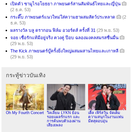
เปิดตัว ซามูไรอโยธยา ภาพยนตร์สานสัมพันธ์ไทยและญี่ปุ่น
(2 ธ.ค. 53)
กระดึ๊บ ภาพยนตร์แนวใหม่ใส่ความฮาผสมสัตว์ประหลาด
(2
ธ.ค. 53)
ผลรางวัล บลู ดรากอน ฟิล์ม อวอร์ดส์ ครั้งที่ 31
(29 พ.ย. 53)
จอย เชื่อรักแท้มีอยู่จริง ควงคู่ ป๊อบ ฉลองมงคลสมรสชื่นมื่น
(29 พ.ย. 53)
The Kick ภาพยนตร์บู๊ครั้งยิ่งใหญ่ผสมผสานไทยและเกาหลี
(29 พ.ย. 53)
กระทู้ข่าวบันเทิง
Oh My Fourth Concert
วิลเลี่ยม LYKN ย้อน
เติ้ล เฟิร์สวัน จัดเต็ม
รอยแผลรักแรก และ
ความสนุกในงานแฟน
การค้นพบตัวเองผ่าน
มีตสุดอบอุ่น
เสียงเพลง