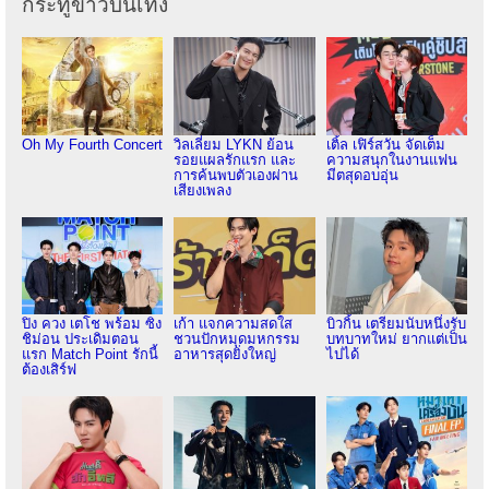
กระทู้ข่าวบันเทิง
Oh My Fourth Concert
วิลเลี่ยม LYKN ย้อน
เติ้ล เฟิร์สวัน จัดเต็ม
รอยแผลรักแรก และ
ความสนุกในงานแฟน
การค้นพบตัวเองผ่าน
มีตสุดอบอุ่น
เสียงเพลง
ปิง ควง เตโช พร้อม ซิง
เก้า แจกความสดใส
บิวกิ้น เตรียมนับหนึ่งรับ
ชิม่อน ประเดิมตอน
ชวนปักหมุดมหกรรม
บทบาทใหม่ ยากแต่เป็น
แรก Match Point รักนี้
อาหารสุดยิ่งใหญ่
ไปได้
ต้องเสิร์ฟ