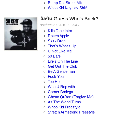
Bump Dat Street Mix
Whoo Kid Kayslay Shit!
อัลบัม Guess Who's Back?
วางจำหน่าย 26 เม.ย. 2545
Killa Tape Intro
Rotten Apple
Skit / Drop
That's What's Up
U Not Like Me
50 Bars
Life's On The Line
Get Out The Club
Be A Gentleman
Fuck You
Too Hot
Who U Rep with
Corner Bodega
Ghetto Qu'ran (Forgive Me)
As The World Turns
Whoo Kid Freestyle
Stretch Armstrong Freestyle