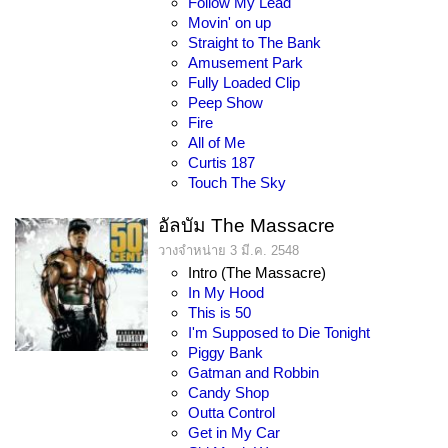
Follow My Lead
Movin' on up
Straight to The Bank
Amusement Park
Fully Loaded Clip
Peep Show
Fire
All of Me
Curtis 187
Touch The Sky
อัลบัม The Massacre
วางจำหน่าย 3 มี.ค. 2548
Intro (The Massacre)
In My Hood
This is 50
I'm Supposed to Die Tonight
Piggy Bank
Gatman and Robbin
Candy Shop
Outta Control
Get in My Car