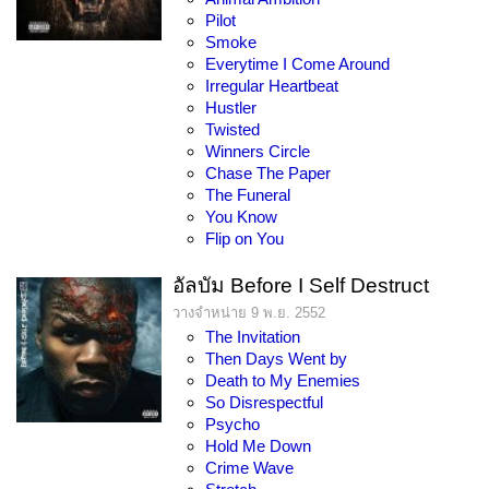
Pilot
Smoke
Everytime I Come Around
Irregular Heartbeat
Hustler
Twisted
Winners Circle
Chase The Paper
The Funeral
You Know
Flip on You
อัลบัม Before I Self Destruct
วางจำหน่าย 9 พ.ย. 2552
The Invitation
Then Days Went by
Death to My Enemies
So Disrespectful
Psycho
Hold Me Down
Crime Wave