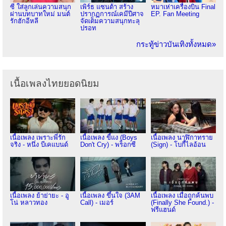
ซี ใส่ลูกเล่นความสนุก
เพิร์ธ แซนต้า สร้าง
หมาเห่าเครื่องบิน Final
ผ่านบทบาทใหม่ มนต์
ปรากฏการณ์เคมีปีศาจ
EP. Fan Meeting
รักฮักอีหลี
จัดเต็มความสนุกทะลุ
ปรอท
กระทู้ข่าวบันเทิงทั้งหมด»
เนื้อเพลงไทยยอดนิยม
เนื้อเพลง เพราะพี่รัก
เนื้อเพลง ขี้แง (Boys
เนื้อเพลง นาฬิกาทราย
จริง - หนึ่ง บีเคแบนด์
Don't Cry) - พร็อกซี
(Sign) - โบกี้ไลอ้อน
เนื้อเพลง ย้าย่ายะ - อู
เนื้อเพลง ขึ้นใจ (3AM
เนื้อเพลง เมื่อถูกค้นพบ
โน่ หลาวทอง
Call) - เมอร์
(Finally She Found.) -
ฟรีแฮนด์