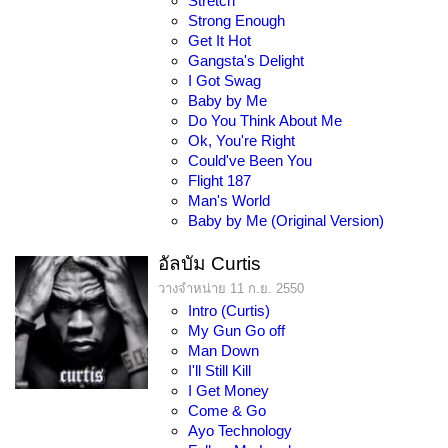
Stretch
Strong Enough
Get It Hot
Gangsta's Delight
I Got Swag
Baby by Me
Do You Think About Me
Ok, You're Right
Could've Been You
Flight 187
Man's World
Baby by Me (Original Version)
อัลบัม Curtis
วางจำหน่าย 11 ก.ย. 2550
Intro (Curtis)
My Gun Go off
Man Down
I'll Still Kill
I Get Money
Come & Go
Ayo Technology