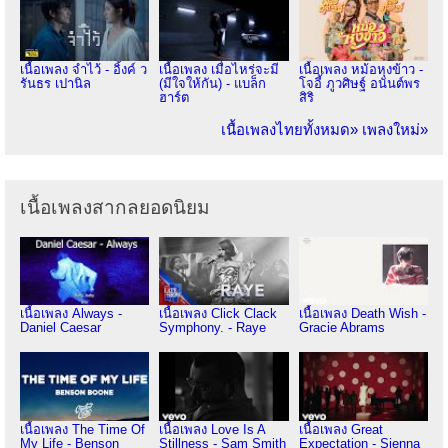
เนื้อเพลง จำไว้ - อิ้งค์ ว
เนื้อเพลง เมื่อไหร่จะมี
เนื้อเพลง หม้อหุงข้าว -
รันธร เปานิล
(มีใจให้กัน) - แบล็ก
โจอี้ ภูวศิษฐ์ อนันต์พร
ฮาร์ต
สิริ
เนื้อเพลงไทยทั้งหมด»
เพลงใหม่»
เนื้อเพลงสากลยอดนิยม
เนื้อเพลง Always -
เนื้อเพลง Click Clack
เนื้อเพลง Death Wish -
Daniel Caesar
Symphony. - Raye
Gracie Abrams
เนื้อเพลง The Time Of
เนื้อเพลง Love Is A
เนื้อเพลง Great
My Life - Benson
Stillness - Sam Smith
Expectation - Sienna