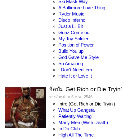
Ski Mask Way
A Baltimore Love Thing
Ryder Music
Disco Inferno
Just a Lil Bit
Gunz Come out
My Toy Soldier
Position of Power
Build You up
God Gave Me Style
So Amazing
I Don't Need 'em
Hate It or Love It
อัลบัม Get Rich or Die Tryin'
วางจำหน่าย 6 ก.พ. 2546
Intro (Get Rich or Die Tryin')
What Up Gangsta
Patiently Waiting
Many Men (Wish Death)
In Da Club
High All The Time