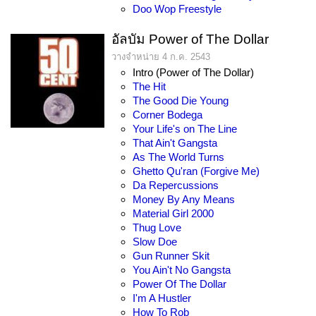
Doo Wop Freestyle
อัลบัม Power of The Dollar
วางจำหน่าย 4 ก.ค. 2543
Intro (Power of The Dollar)
The Hit
The Good Die Young
Corner Bodega
Your Life's on The Line
That Ain't Gangsta
As The World Turns
Ghetto Qu'ran (Forgive Me)
Da Repercussions
Money By Any Means
Material Girl 2000
Thug Love
Slow Doe
Gun Runner Skit
You Ain't No Gangsta
Power Of The Dollar
I'm A Hustler
How To Rob