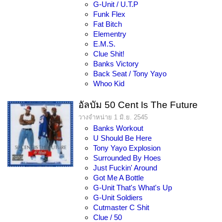
G-Unit / U.T.P
Funk Flex
Fat Bitch
Elementry
E.M.S.
Clue Shit!
Banks Victory
Back Seat / Tony Yayo
Whoo Kid
อัลบัม 50 Cent Is The Future
วางจำหน่าย 1 มิ.ย. 2545
Banks Workout
U Should Be Here
Tony Yayo Explosion
Surrounded By Hoes
Just Fuckin' Around
Got Me A Bottle
G-Unit That's What's Up
G-Unit Soldiers
Cutmaster C Shit
Clue / 50