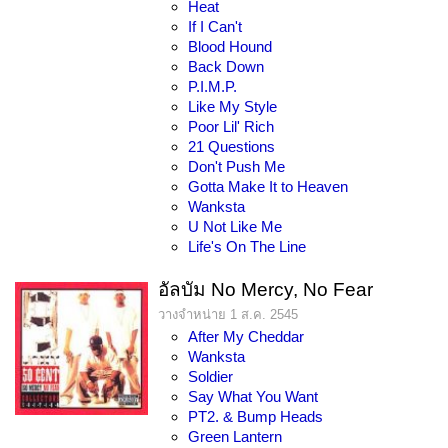
Heat
If I Can't
Blood Hound
Back Down
P.I.M.P.
Like My Style
Poor Lil' Rich
21 Questions
Don't Push Me
Gotta Make It to Heaven
Wanksta
U Not Like Me
Life's On The Line
อัลบัม No Mercy, No Fear
วางจำหน่าย 1 ส.ค. 2545
After My Cheddar
Wanksta
Soldier
Say What You Want
PT2. & Bump Heads
Green Lantern