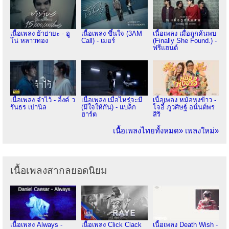
เนื้อเพลง ย้าย่ายะ - อู
เนื้อเพลง ขึ้นใจ (3AM
เนื้อเพลง เมื่อถูกค้นพบ
โน่ หลาวทอง
Call) - เมอร์
(Finally She Found.) -
ฟรีแฮนด์
เนื้อเพลง จำไว้ - อิ้งค์ ว
เนื้อเพลง เมื่อไหร่จะมี
เนื้อเพลง หม้อหุงข้าว -
รันธร เปานิล
(มีใจให้กัน) - แบล็ก
โจอี้ ภูวศิษฐ์ อนันต์พร
ฮาร์ต
สิริ
เนื้อเพลงไทยทั้งหมด»
เพลงใหม่»
เนื้อเพลงสากลยอดนิยม
เนื้อเพลง Always -
เนื้อเพลง Click Clack
เนื้อเพลง Death Wish -