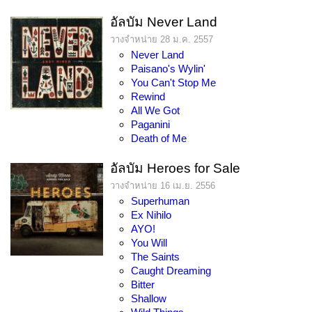
อัลบัม Never Land
วางจำหน่าย 28 ม.ค. 2557
Never Land
Paisano's Wylin'
You Can't Stop Me
Rewind
All We Got
Paganini
Death of Me
อัลบัม Heroes for Sale
วางจำหน่าย 16 เม.ย. 2556
Superhuman
Ex Nihilo
AYO!
You Will
The Saints
Caught Dreaming
Bitter
Shallow