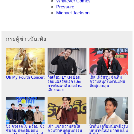
Whatever Comes
Pressure
Michael Jackson
กระทู้ข่าวบันเทิง
Oh My Fourth Concert
วิลเลี่ยม LYKN ย้อน
เติ้ล เฟิร์สวัน จัดเต็ม
รอยแผลรักแรก และ
ความสนุกในงานแฟน
การค้นพบตัวเองผ่าน
มีตสุดอบอุ่น
เสียงเพลง
ปิง ควง เตโช พร้อม ซิง
เก้า แจกความสดใส
บิวกิ้น เตรียมนับหนึ่งรับ
ชิม่อน ประเดิมตอน
ชวนปักหมุดมหกรรม
บทบาทใหม่ ยากแต่เป็น