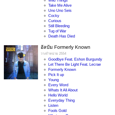
Wild Things
Take Me Alive
Uno Uno Seis
Cocky
Curious
Still Bleeding
Tug of War
Death Has Died
อัลบัม Formerly Known
วางจำหน่าย 2554
Goodbye Feat. Eshon Burgundy
Let There Be Light Feat. Lecrae
Formerly Known
Pick It up
Young
Every Word
Whats It All About
Hello World
Everyday Thing
Listen
Fools Gold