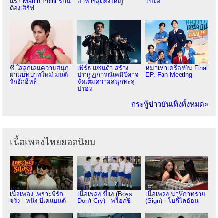
แรก Match Point รักนี้
อาหารสุดยิ่งใหญ่
ไปได้
ต้องเสิร์ฟ
ซี ใส่ลูกเล่นความสนุก
เพิร์ธ แซนต้า สร้าง
หมาเห่าเครื่องบิน Final
ผ่านบทบาทใหม่ มนต์
ปรากฏการณ์เคมีปีศาจ
EP. Fan Meeting
รักฮักอีหลี
จัดเต็มความสนุกทะลุ
ปรอท
กระทู้ข่าวบันเทิงทั้งหมด»
เนื้อเพลงไทยยอดนิยม
เนื้อเพลง เพราะพี่รัก
เนื้อเพลง ขี้แง (Boys
เนื้อเพลง นาฬิกาทราย
จริง - หนึ่ง บีเคแบนด์
Don't Cry) - พร็อกซี
(Sign) - โบกี้ไลอ้อน