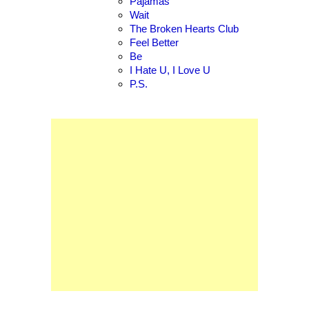
Pajamas
Wait
The Broken Hearts Club
Feel Better
Be
I Hate U, I Love U
P.S.