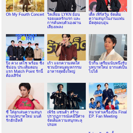
Oh My Fourth Concert
วิลเลี่ยม LYKN ย้อน
เติ้ล เฟิร์สวัน จัดเต็ม
รอยแผลรักแรก และ
ความสนุกในงานแฟน
การค้นพบตัวเองผ่าน
มีตสุดอบอุ่น
เสียงเพลง
ปิง ควง เตโช พร้อม ซิง
เก้า แจกความสดใส
บิวกิ้น เตรียมนับหนึ่งรับ
ชิม่อน ประเดิมตอน
ชวนปักหมุดมหกรรม
บทบาทใหม่ ยากแต่เป็น
แรก Match Point รักนี้
อาหารสุดยิ่งใหญ่
ไปได้
ต้องเสิร์ฟ
ซี ใส่ลูกเล่นความสนุก
เพิร์ธ แซนต้า สร้าง
หมาเห่าเครื่องบิน Final
ผ่านบทบาทใหม่ มนต์
ปรากฏการณ์เคมีปีศาจ
EP. Fan Meeting
รักฮักอีหลี
จัดเต็มความสนุกทะลุ
ปรอท