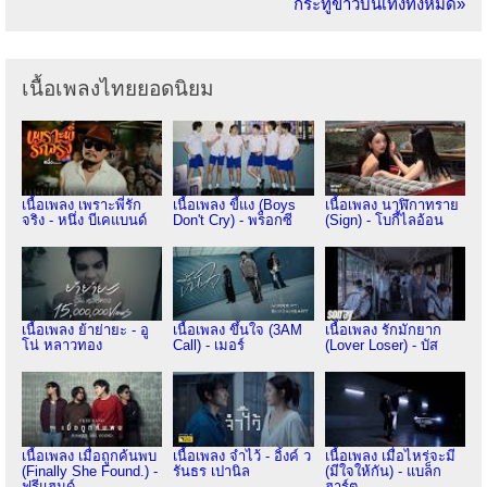
กระทู้ข่าวบันเทิงทั้งหมด»
เนื้อเพลงไทยยอดนิยม
เนื้อเพลง เพราะพี่รัก
เนื้อเพลง ขี้แง (Boys
เนื้อเพลง นาฬิกาทราย
จริง - หนึ่ง บีเคแบนด์
Don't Cry) - พร็อกซี
(Sign) - โบกี้ไลอ้อน
เนื้อเพลง ย้าย่ายะ - อู
เนื้อเพลง ขึ้นใจ (3AM
เนื้อเพลง รักมักยาก
โน่ หลาวทอง
Call) - เมอร์
(Lover Loser) - บัส
เนื้อเพลง เมื่อถูกค้นพบ
เนื้อเพลง จำไว้ - อิ้งค์ ว
เนื้อเพลง เมื่อไหร่จะมี
(Finally She Found.) -
รันธร เปานิล
(มีใจให้กัน) - แบล็ก
ฟรีแฮนด์
ฮาร์ต