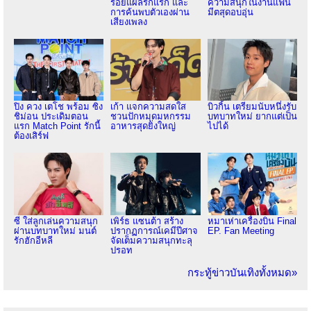
รอยแผลรักแรก และ
ความสนุกในงานแฟน
การค้นพบตัวเองผ่าน
มีตสุดอบอุ่น
เสียงเพลง
ปิง ควง เตโช พร้อม ซิง
เก้า แจกความสดใส
บิวกิ้น เตรียมนับหนึ่งรับ
ชิม่อน ประเดิมตอน
ชวนปักหมุดมหกรรม
บทบาทใหม่ ยากแต่เป็น
แรก Match Point รักนี้
อาหารสุดยิ่งใหญ่
ไปได้
ต้องเสิร์ฟ
ซี ใส่ลูกเล่นความสนุก
เพิร์ธ แซนต้า สร้าง
หมาเห่าเครื่องบิน Final
ผ่านบทบาทใหม่ มนต์
ปรากฏการณ์เคมีปีศาจ
EP. Fan Meeting
รักฮักอีหลี
จัดเต็มความสนุกทะลุ
ปรอท
กระทู้ข่าวบันเทิงทั้งหมด»