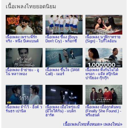
เนื้อเพลงไทยยอดนิยม
เนื้อเพลง เพราะพี่รัก
เนื้อเพลง ขี้แง (Boys
เนื้อเพลง นาฬิกาทราย
จริง - หนึ่ง บีเคแบนด์
Don't Cry) - พร็อกซี
(Sign) - โบกี้ไลอ้อน
เนื้อเพลง ย้าย่ายะ - อู
เนื้อเพลง ขึ้นใจ (3AM
เนื้อเพลง ทิ้งกันไม่ได้
โน่ หลาวทอง
Call) - เมอร์
หรอก - แจ๊ส สปุ๊กนิค
ปาปิยอง กุ๊กกุ๊ก
เนื้อเพลง จำไว้ - อิ้งค์ ว
เนื้อเพลง เมื่อไหร่จะมี
เนื้อเพลง เมื่อถูกค้นพบ
รันธร เปานิล
(มีใจให้กัน) - แบล็ก
(Finally She Found.) -
ฮาร์ต
ฟรีแฮนด์
เนื้อเพลงไทยทั้งหมด»
เพลงใหม่»