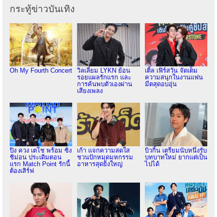
กระทู้ข่าวบันเทิง
Oh My Fourth Concert
วิลเลี่ยม LYKN ย้อน
เติ้ล เฟิร์สวัน จัดเต็ม
รอยแผลรักแรก และ
ความสนุกในงานแฟน
การค้นพบตัวเองผ่าน
มีตสุดอบอุ่น
เสียงเพลง
ปิง ควง เตโช พร้อม ซิง
เก้า แจกความสดใส
บิวกิ้น เตรียมนับหนึ่งรับ
ชิม่อน ประเดิมตอน
ชวนปักหมุดมหกรรม
บทบาทใหม่ ยากแต่เป็น
แรก Match Point รักนี้
อาหารสุดยิ่งใหญ่
ไปได้
ต้องเสิร์ฟ