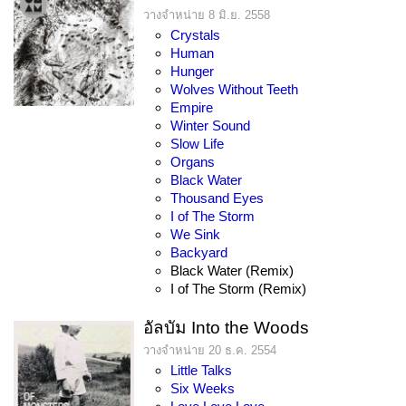
วางจำหน่าย 8 มิ.ย. 2558
Crystals
Human
Hunger
Wolves Without Teeth
Empire
Winter Sound
Slow Life
Organs
Black Water
Thousand Eyes
I of The Storm
We Sink
Backyard
Black Water (Remix)
I of The Storm (Remix)
อัลบัม Into the Woods
วางจำหน่าย 20 ธ.ค. 2554
Little Talks
Six Weeks