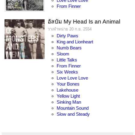
Love Love Love
From Finner
อัลบัม My Head Is an Animal
วางจำหน่าย 20 ก.ย. 2554
Dirty Paws
King and Lionheart
Numb Bears
Sloom
Little Talks
From Finner
Six Weeks
Love Love Love
Your Bones
Lakehouse
Yellow Light
Sinking Man
Mountain Sound
Slow and Steady