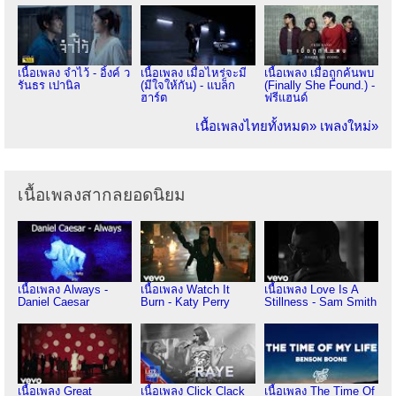
เนื้อเพลง จำไว้ - อิ้งค์ ว
เนื้อเพลง เมื่อไหร่จะมี
เนื้อเพลง เมื่อถูกค้นพบ
รันธร เปานิล
(มีใจให้กัน) - แบล็ก
(Finally She Found.) -
ฮาร์ต
ฟรีแฮนด์
เนื้อเพลงไทยทั้งหมด»
เพลงใหม่»
เนื้อเพลงสากลยอดนิยม
เนื้อเพลง Always -
เนื้อเพลง Watch It
เนื้อเพลง Love Is A
Daniel Caesar
Burn - Katy Perry
Stillness - Sam Smith
เนื้อเพลง Great
เนื้อเพลง Click Clack
เนื้อเพลง The Time Of