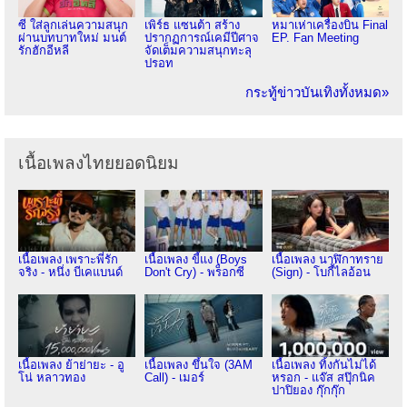
ซี ใส่ลูกเล่นความสนุก
เพิร์ธ แซนต้า สร้าง
หมาเห่าเครื่องบิน Final
ผ่านบทบาทใหม่ มนต์
ปรากฏการณ์เคมีปีศาจ
EP. Fan Meeting
รักฮักอีหลี
จัดเต็มความสนุกทะลุ
ปรอท
กระทู้ข่าวบันเทิงทั้งหมด»
เนื้อเพลงไทยยอดนิยม
เนื้อเพลง เพราะพี่รัก
เนื้อเพลง ขี้แง (Boys
เนื้อเพลง นาฬิกาทราย
จริง - หนึ่ง บีเคแบนด์
Don't Cry) - พร็อกซี
(Sign) - โบกี้ไลอ้อน
เนื้อเพลง ย้าย่ายะ - อู
เนื้อเพลง ขึ้นใจ (3AM
เนื้อเพลง ทิ้งกันไม่ได้
โน่ หลาวทอง
Call) - เมอร์
หรอก - แจ๊ส สปุ๊กนิค
ปาปิยอง กุ๊กกุ๊ก