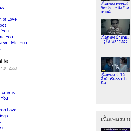
เนื้อเพลง เพราะพี่
ow
รักจริง - หนึ่ง บีเค
แบนด์
h
t of Love
Goes
n You
but You
เนื้อเพลง ย้าย่ายะ
- อูโน่ หลาวทอง
 Never Met You
a
life
 ก.ค. 2560
เนื้อเพลง จำไว้ -
อิ้งค์ วรันธร เปา
นิล
s
 Humans
t You
han Love
rings
เนื้อเพลงส
y
wn