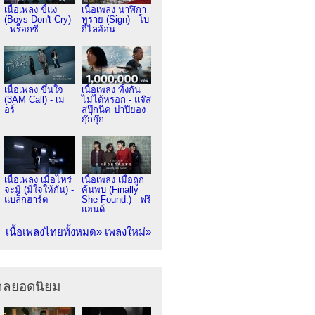
เนื้อเพลง ขี้แง
เนื้อเพลง นาฬิกา
(Boys Don't Cry)
ทราย (Sign) - โบ
- พร็อกซี
กี้ไลอ้อน
เนื้อเพลง ขึ้นใจ
เนื้อเพลง ทิ้งกัน
(3AM Call) - เม
ไม่ได้หรอก - แจ๊ส
อร์
สปุ๊กนิค ปาปิยอง
กุ๊กกุ๊ก
เนื้อเพลง เมื่อไหร่
เนื้อเพลง เมื่อถูก
จะมี (มีใจให้กัน) -
ค้นพบ (Finally
แบล็กฮาร์ต
She Found.) - ฟรี
แฮนด์
เนื้อเพลงไทยทั้งหมด»
เพลงใหม่»
ากลยอดนิยม