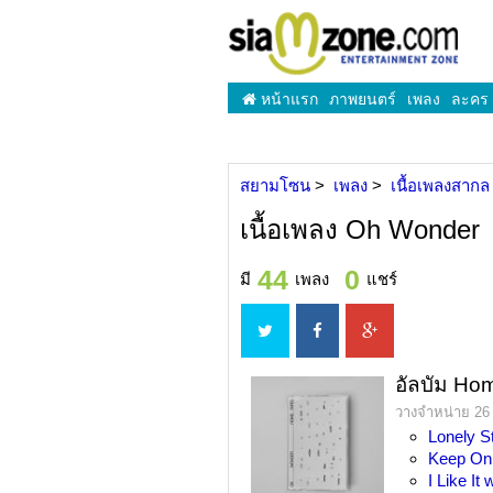
หน้าแรก
ภาพยนตร์
เพลง
ละคร
สยามโซน
เพลง
เนื้อเพลงสากล
เนื้อเพลง Oh Wonder
44
0
มี
เพลง
แชร์
อัลบัม Ho
วางจำหน่าย 26 
Lonely S
Keep On
I Like I