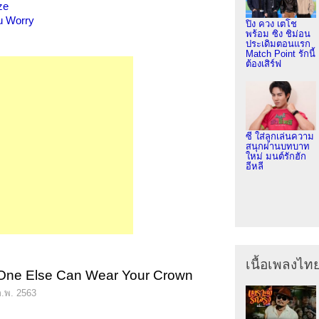
ze
u Worry
ปิง ควง เตโช
พร้อม ซิง ชิม่อน
ประเดิมตอนแรก
Match Point รักนี้
ต้องเสิร์ฟ
ซี ใส่ลูกเล่นความ
สนุกผ่านบทบาท
ใหม่ มนต์รักฮัก
อีหลี
เนื้อเพลงไท
 One Else Can Wear Your Crown
ก.พ. 2563