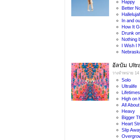
Happy
Better N
Halleluja
In and ou
How It 
Drunk o
Nothing 
I Wish I
Nebrask
อัลบัม Ultra
วางจำหน่าย 14
Solo
Ultralife
Lifetime
High on
All Abou
Heavy
Bigger T
Heart St
Slip Awa
Overgro