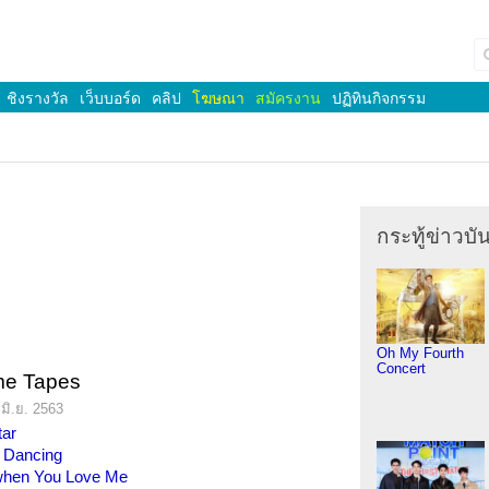
ชิงรางวัล
เว็บบอร์ด
คลิป
โฆษณา
สมัครงาน
ปฏิทินกิจกรรม
กระทู้ข่าวบัน
Oh My Fourth
Concert
me Tapes
มิ.ย. 2563
tar
 Dancing
t when You Love Me