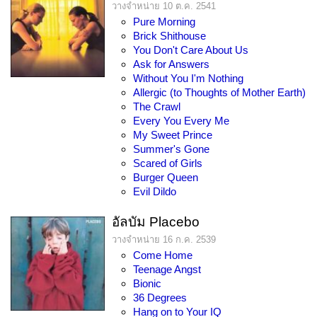
วางจำหน่าย 10 ต.ค. 2541
Pure Morning
Brick Shithouse
You Don't Care About Us
Ask for Answers
Without You I'm Nothing
Allergic (to Thoughts of Mother Earth)
The Crawl
Every You Every Me
My Sweet Prince
Summer's Gone
Scared of Girls
Burger Queen
Evil Dildo
อัลบัม Placebo
วางจำหน่าย 16 ก.ค. 2539
Come Home
Teenage Angst
Bionic
36 Degrees
Hang on to Your IQ