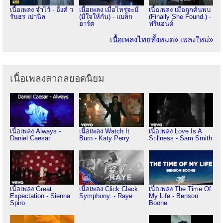
เนื้อเพลง จำไว้ - อิ้งค์ ว
เนื้อเพลง เมื่อไหร่จะมี
เนื้อเพลง เมื่อถูกค้นพบ
รันธร เปานิล
(มีใจให้กัน) - แบล็ก
(Finally She Found.) -
ฮาร์ต
ฟรีแฮนด์
เนื้อเพลงไทยทั้งหมด»
เพลงใหม่»
เนื้อเพลงสากลยอดนิยม
เนื้อเพลง Always -
เนื้อเพลง Watch It
เนื้อเพลง Love Is A
Daniel Caesar
Burn - Katy Perry
Stillness - Sam Smith
เนื้อเพลง Great
เนื้อเพลง Click Clack
เนื้อเพลง The Time Of
Expectation - Sienna
Symphony. - Raye
My Life - Benson
Spiro
Boone