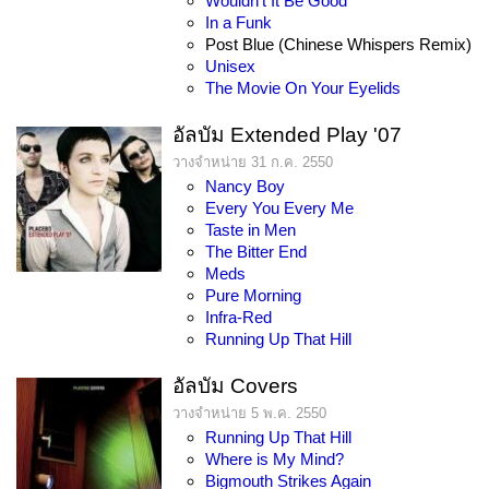
Wouldn't It Be Good
In a Funk
Post Blue (Chinese Whispers Remix)
Unisex
The Movie On Your Eyelids
อัลบัม Extended Play '07
วางจำหน่าย 31 ก.ค. 2550
Nancy Boy
Every You Every Me
Taste in Men
The Bitter End
Meds
Pure Morning
Infra-Red
Running Up That Hill
อัลบัม Covers
วางจำหน่าย 5 พ.ค. 2550
Running Up That Hill
Where is My Mind?
Bigmouth Strikes Again