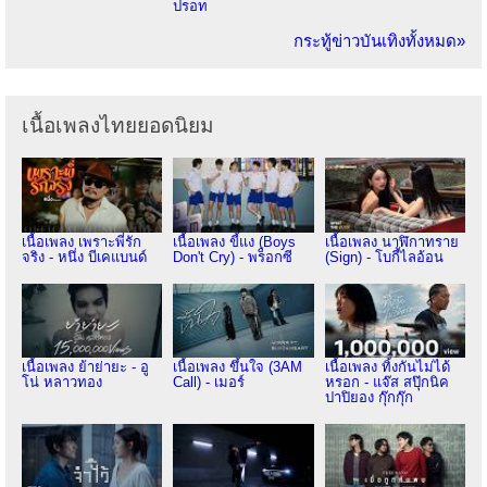
ปรอท
กระทู้ข่าวบันเทิงทั้งหมด»
เนื้อเพลงไทยยอดนิยม
เนื้อเพลง เพราะพี่รัก
เนื้อเพลง ขี้แง (Boys
เนื้อเพลง นาฬิกาทราย
จริง - หนึ่ง บีเคแบนด์
Don't Cry) - พร็อกซี
(Sign) - โบกี้ไลอ้อน
เนื้อเพลง ย้าย่ายะ - อู
เนื้อเพลง ขึ้นใจ (3AM
เนื้อเพลง ทิ้งกันไม่ได้
โน่ หลาวทอง
Call) - เมอร์
หรอก - แจ๊ส สปุ๊กนิค
ปาปิยอง กุ๊กกุ๊ก