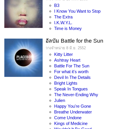
B3
I Know You Want to Stop
The Extra
I.K.W.Y.L.
Time is Money
อัลบัม Battle for the Sun
วางจำหน่าย 8 มิ.ย. 2552
Kitty Litter
Ashtray Heart
Battle For The Sun
For what it's worth
Devil In The Details
Bright Lights
Speak In Tongues
The Never-Ending Why
Julien
Happy You're Gone
Breathe Underwater
Come Undone
Kings of Medicine