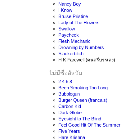
Nancy Boy
I Know
Bruise Pristine
Lady of The Flowers
Swallow
Paycheck
Flesh Mechanic
Drowning by Numbers
Slackerbitch
H K Farewell (ดนตรีบรรเลง)
ไม่มีชื่ออัลบัม
2 4 6 8
Been Smoking Too Long
Bubblegun
Burger Queen (francais)
Carbon Kid
Dark Globe
Eyesight to The Blind
Feel Good Hit Of The Summer
Five Years
Hare Krishna