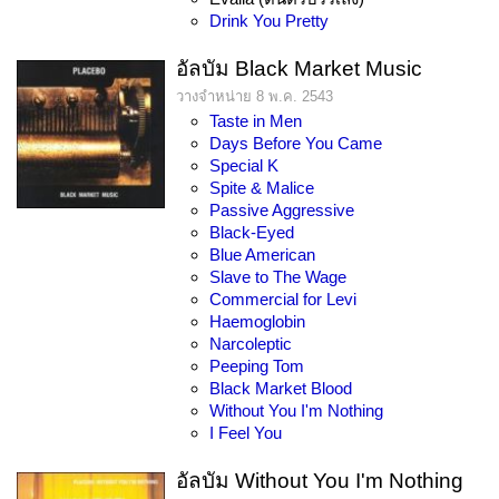
Drink You Pretty
อัลบัม Black Market Music
วางจำหน่าย 8 พ.ค. 2543
Taste in Men
Days Before You Came
Special K
Spite & Malice
Passive Aggressive
Black-Eyed
Blue American
Slave to The Wage
Commercial for Levi
Haemoglobin
Narcoleptic
Peeping Tom
Black Market Blood
Without You I'm Nothing
I Feel You
อัลบัม Without You I'm Nothing