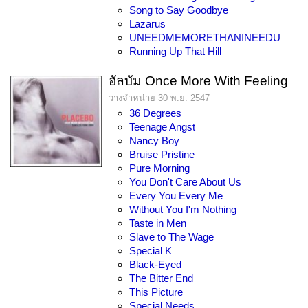
Song to Say Goodbye
Lazarus
UNEEDMEMORETHANINEEDU
Running Up That Hill
อัลบัม Once More With Feeling
วางจำหน่าย 30 พ.ย. 2547
36 Degrees
Teenage Angst
Nancy Boy
Bruise Pristine
Pure Morning
You Don't Care About Us
Every You Every Me
Without You I'm Nothing
Taste in Men
Slave to The Wage
Special K
Black-Eyed
The Bitter End
This Picture
Special Needs