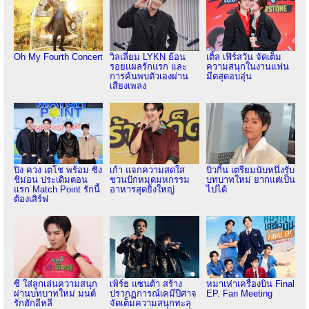
Oh My Fourth Concert
วิลเลี่ยม LYKN ย้อน
เติ้ล เฟิร์สวัน จัดเต็ม
รอยแผลรักแรก และ
ความสนุกในงานแฟน
การค้นพบตัวเองผ่าน
มีตสุดอบอุ่น
เสียงเพลง
ปิง ควง เตโช พร้อม ซิง
เก้า แจกความสดใส
บิวกิ้น เตรียมนับหนึ่งรับ
ชิม่อน ประเดิมตอน
ชวนปักหมุดมหกรรม
บทบาทใหม่ ยากแต่เป็น
แรก Match Point รักนี้
อาหารสุดยิ่งใหญ่
ไปได้
ต้องเสิร์ฟ
ซี ใส่ลูกเล่นความสนุก
เพิร์ธ แซนต้า สร้าง
หมาเห่าเครื่องบิน Final
ผ่านบทบาทใหม่ มนต์
ปรากฏการณ์เคมีปีศาจ
EP. Fan Meeting
รักฮักอีหลี
จัดเต็มความสนุกทะลุ