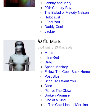
Johnny and Mary
20th Century Boy
The Ballad of Melody Nelson
Holocaust
I Feel You
Daddy Cool
Jackie
อัลบัม Meds
วางจำหน่าย 13 มี.ค. 2549
Meds
Infra-Red
Drag
Space Monkey
Follow The Cops Back Home
Post Blue
Because I Want You
Blind
Pierrot The Clown
Broken Promise
One of a Kind
In The Cold Light of Morning