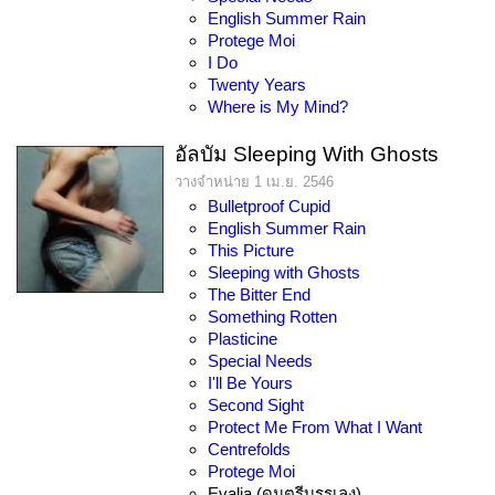
English Summer Rain
Protege Moi
I Do
Twenty Years
Where is My Mind?
อัลบัม Sleeping With Ghosts
วางจำหน่าย 1 เม.ย. 2546
Bulletproof Cupid
English Summer Rain
This Picture
Sleeping with Ghosts
The Bitter End
Something Rotten
Plasticine
Special Needs
I'll Be Yours
Second Sight
Protect Me From What I Want
Centrefolds
Protege Moi
Evalia (ดนตรีบรรเลง)