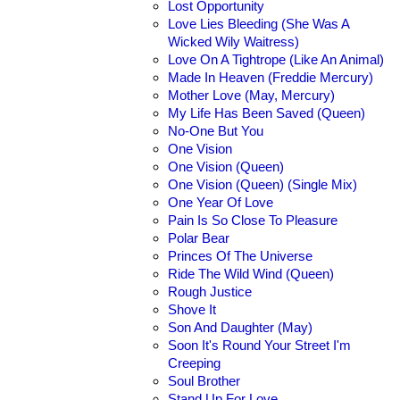
Lost Opportunity
Love Lies Bleeding (She Was A
Wicked Wily Waitress)
Love On A Tightrope (Like An Animal)
Made In Heaven (Freddie Mercury)
Mother Love (May, Mercury)
My Life Has Been Saved (Queen)
No-One But You
One Vision
One Vision (Queen)
One Vision (Queen) (Single Mix)
One Year Of Love
Pain Is So Close To Pleasure
Polar Bear
Princes Of The Universe
Ride The Wild Wind (Queen)
Rough Justice
Shove It
Son And Daughter (May)
Soon It's Round Your Street I'm
Creeping
Soul Brother
Stand Up For Love