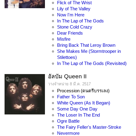
Flick of The Wrist
Lily of The Valley
Now I'm Here
In The Lap of The Gods
Stone Cold Crazy
Dear Friends
Misfire
Bring Back That Leroy Brown
She Makes Me (Stormtrooper in
Stilettoes)
In The Lap of The Gods (Revisited)
อัลบัม Queen II
วางจำหน่าย 8 มี.ค. 2517
Procession (ดนตรีบรรเลง)
Father To Son
White Queen (As It Began)
Some Day One Day
The Loser In The End
Ogre Battle
The Fairy Feller's Master-Stroke
Nevermore