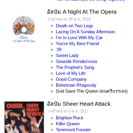
อัลบัม A Night At The Opera
วางจำหน่าย 28 พ.ย. 2518
Death on Two Legs
Lazing On A Sunday Afternoon
I'm In Love With My Car
You're My Best Friend
'39
Sweet Lady
Seaside Rendezvous
The Prophet's Song
Love of My Life
Good Company
Bohemian Rhapsody
God Save The Queen (ดนตรีบรรเลง)
อัลบัม Sheer Heart Attack
วางจำหน่าย 8 พ.ย. 2517
Brighton Rock
Killer Queen
Tenement Funster