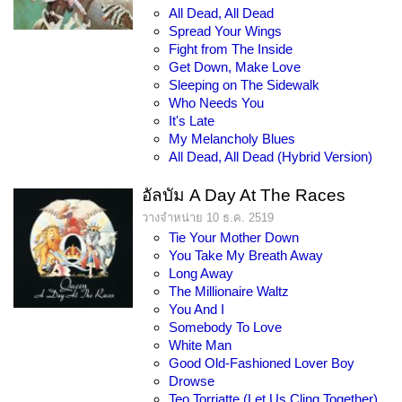
All Dead, All Dead
Spread Your Wings
Fight from The Inside
Get Down, Make Love
Sleeping on The Sidewalk
Who Needs You
It's Late
My Melancholy Blues
All Dead, All Dead (Hybrid Version)
อัลบัม A Day At The Races
วางจำหน่าย 10 ธ.ค. 2519
Tie Your Mother Down
You Take My Breath Away
Long Away
The Millionaire Waltz
You And I
Somebody To Love
White Man
Good Old-Fashioned Lover Boy
Drowse
Teo Torriatte (Let Us Cling Together)