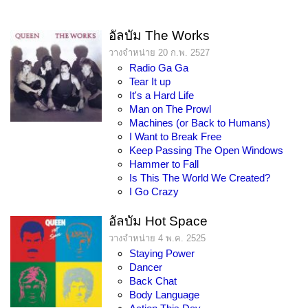
อัลบัม The Works
วางจำหน่าย 20 ก.พ. 2527
Radio Ga Ga
Tear It up
It's a Hard Life
Man on The Prowl
Machines (or Back to Humans)
I Want to Break Free
Keep Passing The Open Windows
Hammer to Fall
Is This The World We Created?
I Go Crazy
อัลบัม Hot Space
วางจำหน่าย 4 พ.ค. 2525
Staying Power
Dancer
Back Chat
Body Language