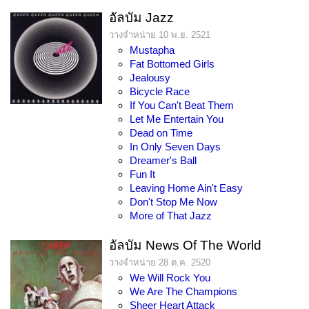
อัลบัม Jazz
วางจำหน่าย 10 พ.ย. 2521
Mustapha
Fat Bottomed Girls
Jealousy
Bicycle Race
If You Can't Beat Them
Let Me Entertain You
Dead on Time
In Only Seven Days
Dreamer's Ball
Fun It
Leaving Home Ain't Easy
Don't Stop Me Now
More of That Jazz
อัลบัม News Of The World
วางจำหน่าย 28 ต.ค. 2520
We Will Rock You
We Are The Champions
Sheer Heart Attack