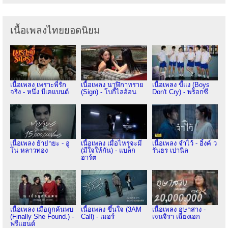
เนื้อเพลงไทยยอดนิยม
เนื้อเพลง เพราะพี่รัก
เนื้อเพลง นาฬิกาทราย
เนื้อเพลง ขี้แง (Boys
จริง - หนึ่ง บีเคแบนด์
(Sign) - โบกี้ไลอ้อน
Don't Cry) - พร็อกซี
เนื้อเพลง ย้าย่ายะ - อู
เนื้อเพลง เมื่อไหร่จะมี
เนื้อเพลง จำไว้ - อิ้งค์ ว
โน่ หลาวทอง
(มีใจให้กัน) - แบล็ก
รันธร เปานิล
ฮาร์ต
เนื้อเพลง เมื่อถูกค้นพบ
เนื้อเพลง ขึ้นใจ (3AM
เนื้อเพลง อุษาสาง -
(Finally She Found.) -
Call) - เมอร์
เจนจิรา เฉียงเอก
ฟรีแฮนด์