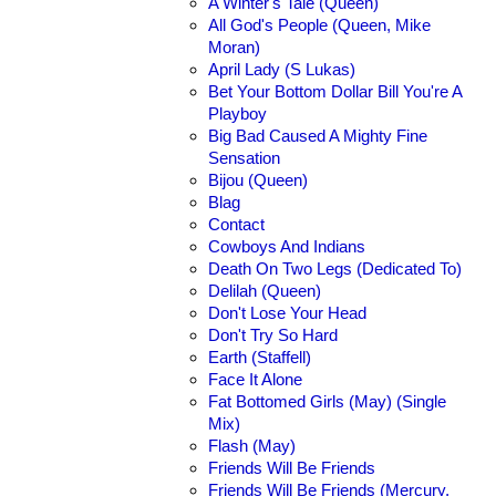
A Winter's Tale (Queen)
All God's People (Queen, Mike
Moran)
April Lady (S Lukas)
Bet Your Bottom Dollar Bill You're A
Playboy
Big Bad Caused A Mighty Fine
Sensation
Bijou (Queen)
Blag
Contact
Cowboys And Indians
Death On Two Legs (Dedicated To)
Delilah (Queen)
Don't Lose Your Head
Don't Try So Hard
Earth (Staffell)
Face It Alone
Fat Bottomed Girls (May) (Single
Mix)
Flash (May)
Friends Will Be Friends
Friends Will Be Friends (Mercury,