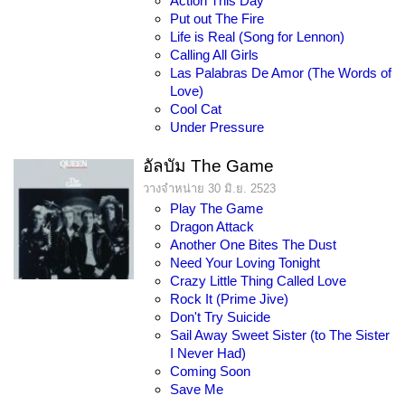
Action This Day
Put out The Fire
Life is Real (Song for Lennon)
Calling All Girls
Las Palabras De Amor (The Words of
Love)
Cool Cat
Under Pressure
อัลบัม The Game
วางจำหน่าย 30 มิ.ย. 2523
Play The Game
Dragon Attack
Another One Bites The Dust
Need Your Loving Tonight
Crazy Little Thing Called Love
Rock It (Prime Jive)
Don't Try Suicide
Sail Away Sweet Sister (to The Sister
I Never Had)
Coming Soon
Save Me