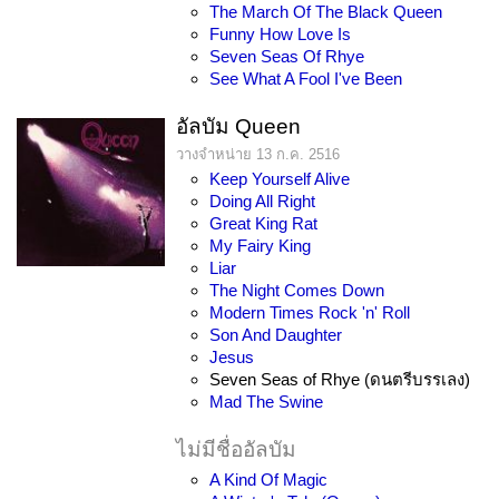
The March Of The Black Queen
Funny How Love Is
Seven Seas Of Rhye
See What A Fool I've Been
อัลบัม Queen
วางจำหน่าย 13 ก.ค. 2516
Keep Yourself Alive
Doing All Right
Great King Rat
My Fairy King
Liar
The Night Comes Down
Modern Times Rock 'n' Roll
Son And Daughter
Jesus
Seven Seas of Rhye (ดนตรีบรรเลง)
Mad The Swine
ไม่มีชื่ออัลบัม
A Kind Of Magic