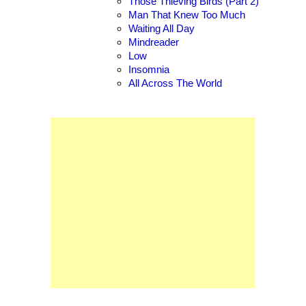
Those Thieving Birds (Part 2)
Man That Knew Too Much
Waiting All Day
Mindreader
Low
Insomnia
All Across The World