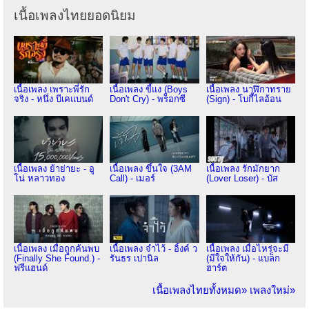
เนื้อเพลงไทยยอดนิยม
เนื้อเพลง เพราะพี่รัก
เนื้อเพลง ขี้แง (Boys
เนื้อเพลง นาฬิกาทราย
จริง - หนึ่ง บีเคแบนด์
Don't Cry) - พร็อกซี
(Sign) - โบกี้ไลอ้อน
เนื้อเพลง ย้าย่ายะ - อู
เนื้อเพลง ขึ้นใจ (3AM
เนื้อเพลง รักมักยาก
โน่ หลาวทอง
Call) - เมอร์
(Lover Loser) - บัส
เนื้อเพลง เมื่อถูกค้นพบ
เนื้อเพลง จำไว้ - อิ้งค์ ว
เนื้อเพลง เมื่อไหร่จะมี
(Finally She Found.) -
รันธร เปานิล
(มีใจให้กัน) - แบล็ก
ฟรีแฮนด์
ฮาร์ต
เนื้อเพลงไทยทั้งหมด»
เพลงใหม่»