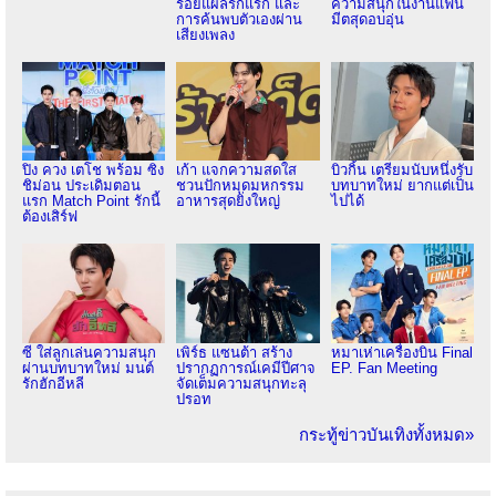
รอยแผลรักแรก และ
ความสนุกในงานแฟน
การค้นพบตัวเองผ่าน
มีตสุดอบอุ่น
เสียงเพลง
ปิง ควง เตโช พร้อม ซิง
เก้า แจกความสดใส
บิวกิ้น เตรียมนับหนึ่งรับ
ชิม่อน ประเดิมตอน
ชวนปักหมุดมหกรรม
บทบาทใหม่ ยากแต่เป็น
แรก Match Point รักนี้
อาหารสุดยิ่งใหญ่
ไปได้
ต้องเสิร์ฟ
ซี ใส่ลูกเล่นความสนุก
เพิร์ธ แซนต้า สร้าง
หมาเห่าเครื่องบิน Final
ผ่านบทบาทใหม่ มนต์
ปรากฏการณ์เคมีปีศาจ
EP. Fan Meeting
รักฮักอีหลี
จัดเต็มความสนุกทะลุ
ปรอท
กระทู้ข่าวบันเทิงทั้งหมด»