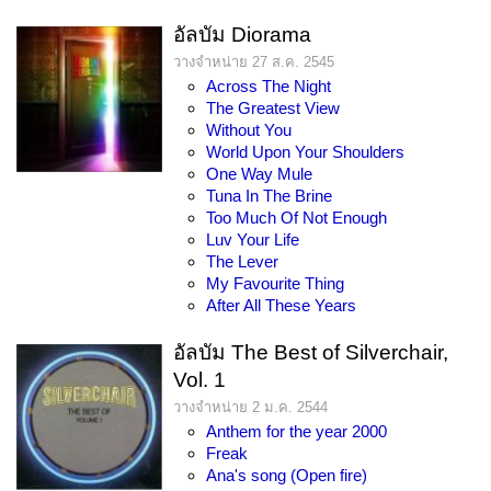
อัลบัม Diorama
วางจำหน่าย 27 ส.ค. 2545
Across The Night
The Greatest View
Without You
World Upon Your Shoulders
One Way Mule
Tuna In The Brine
Too Much Of Not Enough
Luv Your Life
The Lever
My Favourite Thing
After All These Years
อัลบัม The Best of Silverchair,
Vol. 1
วางจำหน่าย 2 ม.ค. 2544
Anthem for the year 2000
Freak
Ana's song (Open fire)