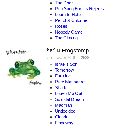
The Door
Pop Song For Us Rejects
Learn to Hate
Petrol & Chlorine
Roses
Nobody Came
The Closing
อัลบัม Frogstomp
วางจำหน่าย 20 มิ.ย. 2538
Israel's Son
Tomorrow
Faultline
Pure Massacre
Shade
Leave Me Out
Suicidal Dream
Madman
Undecided
Cicada
Findaway