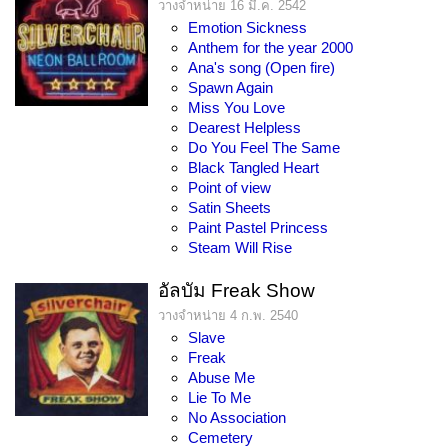
วางจำหน่าย 16 มี.ค. 2542
Emotion Sickness
Anthem for the year 2000
Ana's song (Open fire)
Spawn Again
Miss You Love
Dearest Helpless
Do You Feel The Same
Black Tangled Heart
Point of view
Satin Sheets
Paint Pastel Princess
Steam Will Rise
อัลบัม Freak Show
วางจำหน่าย 4 ก.พ. 2540
Slave
Freak
Abuse Me
Lie To Me
No Association
Cemetery