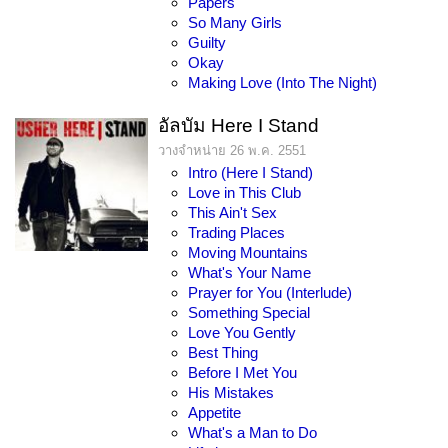
Papers
So Many Girls
Guilty
Okay
Making Love (Into The Night)
อัลบัม Here I Stand
วางจำหน่าย 26 พ.ค. 2551
Intro (Here I Stand)
Love in This Club
This Ain't Sex
Trading Places
Moving Mountains
What's Your Name
Prayer for You (Interlude)
Something Special
Love You Gently
Best Thing
Before I Met You
His Mistakes
Appetite
What's a Man to Do