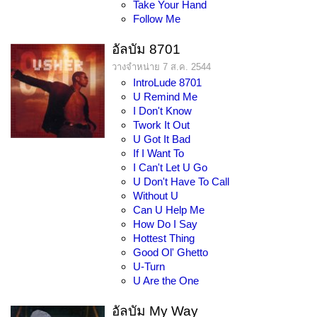
Take Your Hand
Follow Me
อัลบัม 8701
วางจำหน่าย 7 ส.ค. 2544
IntroLude 8701
U Remind Me
I Don't Know
Twork It Out
U Got It Bad
If I Want To
I Can't Let U Go
U Don't Have To Call
Without U
Can U Help Me
How Do I Say
Hottest Thing
Good Ol' Ghetto
U-Turn
U Are the One
อัลบัม My Way