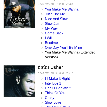
วางจำหน่าย 16 ก.ย. 2540
You Make Me Wanna
Just Like Me
Nice And Slow
Slow Jam
My Way
Come Back
I Will
Bedtime
One Day You'll Be Mine
You Make Me Wanna (Extended
Version)
อัลบัม Usher
วางจำหน่าย 30 ส.ค. 2537
I'll Make It Right
Interlude 1
Can U Get Wit It
Think Of You
Crazy
Slow Love