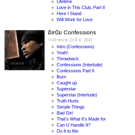
Lifetime
Love in This Club, Part II
Here I Stand
Will Work for Love
อัลบัม Confessions
วางจำหน่าย 23 มี.ค. 2547
Intro (Confessions)
Yeah!
Throwback
Confessions (Interlude)
Confessions Part II
Burn
Caught up
Superstar
Superstar (Interlude)
Truth Hurts
Simple Things
Bad Girl
That's What It's Made for
Can U Handle It?
Do It to Me