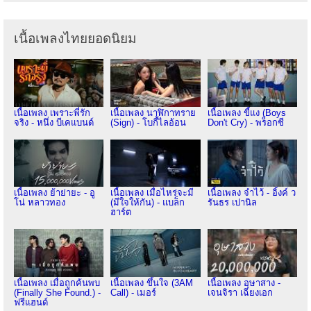
เนื้อเพลงไทยยอดนิยม
เนื้อเพลง เพราะพี่รัก
เนื้อเพลง นาฬิกาทราย
เนื้อเพลง ขี้แง (Boys
จริง - หนึ่ง บีเคแบนด์
(Sign) - โบกี้ไลอ้อน
Don't Cry) - พร็อกซี
เนื้อเพลง ย้าย่ายะ - อู
เนื้อเพลง เมื่อไหร่จะมี
เนื้อเพลง จำไว้ - อิ้งค์ ว
โน่ หลาวทอง
(มีใจให้กัน) - แบล็ก
รันธร เปานิล
ฮาร์ต
เนื้อเพลง เมื่อถูกค้นพบ
เนื้อเพลง ขึ้นใจ (3AM
เนื้อเพลง อุษาสาง -
(Finally She Found.) -
Call) - เมอร์
เจนจิรา เฉียงเอก
ฟรีแฮนด์