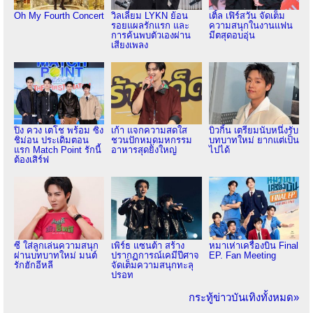
Oh My Fourth Concert
วิลเลี่ยม LYKN ย้อน
เติ้ล เฟิร์สวัน จัดเต็ม
รอยแผลรักแรก และ
ความสนุกในงานแฟน
การค้นพบตัวเองผ่าน
มีตสุดอบอุ่น
เสียงเพลง
ปิง ควง เตโช พร้อม ซิง
เก้า แจกความสดใส
บิวกิ้น เตรียมนับหนึ่งรับ
ชิม่อน ประเดิมตอน
ชวนปักหมุดมหกรรม
บทบาทใหม่ ยากแต่เป็น
แรก Match Point รักนี้
อาหารสุดยิ่งใหญ่
ไปได้
ต้องเสิร์ฟ
ซี ใส่ลูกเล่นความสนุก
เพิร์ธ แซนต้า สร้าง
หมาเห่าเครื่องบิน Final
ผ่านบทบาทใหม่ มนต์
ปรากฏการณ์เคมีปีศาจ
EP. Fan Meeting
รักฮักอีหลี
จัดเต็มความสนุกทะลุ
ปรอท
กระทู้ข่าวบันเทิงทั้งหมด»