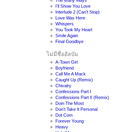
The Many Ways
I'll Show You Love
Interlude 2 (Can't Stop)
Love Was Here
Whispers
You Took My Heart
Smile Again
Final Goodbye
ไม่มีชื่ออัลบัม
A-Town Girl
Boyfriend
Call Me A Mack
Caught Up (Remix)
Chivalry
Confessions Part I
Confessions Part II (Remix)
Doin The Most
Don't Take It Personal
Dot Com
Forever Young
Heavy