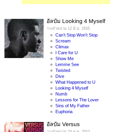
อัลบัม Looking 4 Myself
วางจำหน่าย 12 มิ.ย. 2555
Can't Stop Won't Stop
Scream
Climax
I Care for U
Show Me
Lemme See
Twisted
Dive
What Happened to U
Looking 4 Myself
Numb
Lessons for The Lover
Sins of My Father
Euphoria
อัลบัม Versus
วางจำหน่าย 24 ส.ค. 2553