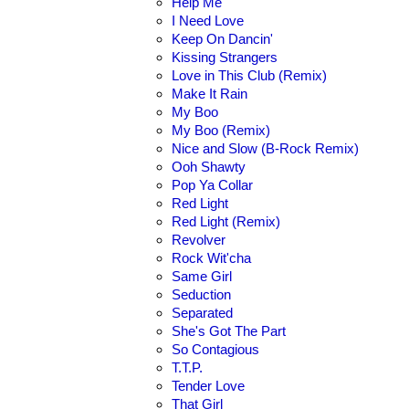
Help Me
I Need Love
Keep On Dancin'
Kissing Strangers
Love in This Club (Remix)
Make It Rain
My Boo
My Boo (Remix)
Nice and Slow (B-Rock Remix)
Ooh Shawty
Pop Ya Collar
Red Light
Red Light (Remix)
Revolver
Rock Wit'cha
Same Girl
Seduction
Separated
She's Got The Part
So Contagious
T.T.P.
Tender Love
That Girl