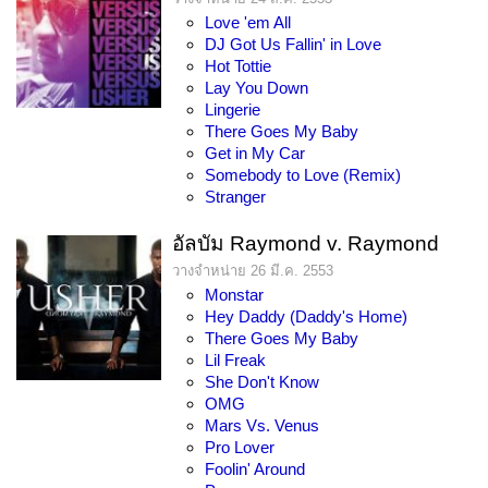
Love 'em All
DJ Got Us Fallin' in Love
Hot Tottie
Lay You Down
Lingerie
There Goes My Baby
Get in My Car
Somebody to Love (Remix)
Stranger
อัลบัม Raymond v. Raymond
วางจำหน่าย 26 มี.ค. 2553
Monstar
Hey Daddy (Daddy's Home)
There Goes My Baby
Lil Freak
She Don't Know
OMG
Mars Vs. Venus
Pro Lover
Foolin' Around