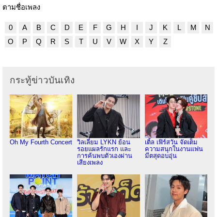
ตามชื่อเพลง
0
A
B
C
D
E
F
G
H
I
J
K
L
M
N
O
P
Q
R
S
T
U
V
W
X
Y
Z
กระทู้ข่าวบันเทิง
Oh My Fourth Concert
วิลเลี่ยม LYKN ย้อน
เติ้ล เฟิร์สวัน จัดเต็ม
รอยแผลรักแรก และ
ความสนุกในงานแฟน
การค้นพบตัวเองผ่าน
มีตสุดอบอุ่น
เสียงเพลง