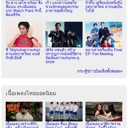
ปิง ควง เตโช พร้อม ซิง
เก้า แจกความสดใส
บิวกิ้น เตรียมนับหนึ่งรับ
ชิม่อน ประเดิมตอน
ชวนปักหมุดมหกรรม
บทบาทใหม่ ยากแต่เป็น
แรก Match Point รักนี้
อาหารสุดยิ่งใหญ่
ไปได้
ต้องเสิร์ฟ
ซี ใส่ลูกเล่นความสนุก
เพิร์ธ แซนต้า สร้าง
หมาเห่าเครื่องบิน Final
ผ่านบทบาทใหม่ มนต์
ปรากฏการณ์เคมีปีศาจ
EP. Fan Meeting
รักฮักอีหลี
จัดเต็มความสนุกทะลุ
ปรอท
กระทู้ข่าวบันเทิงทั้งหมด»
เนื้อเพลงไทยยอดนิยม
เนื้อเพลง เพราะพี่รัก
เนื้อเพลง ขี้แง (Boys
เนื้อเพลง นาฬิกาทราย
จริง - หนึ่ง บีเคแบนด์
Don't Cry) - พร็อกซี
(Sign) - โบกี้ไลอ้อน