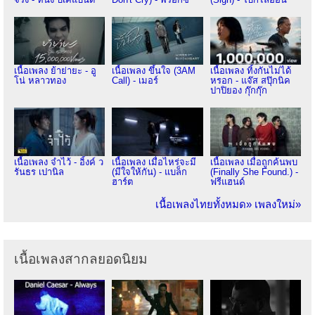
เนื้อเพลง ย้าย่ายะ - อู
เนื้อเพลง ขึ้นใจ (3AM
เนื้อเพลง ทิ้งกันไม่ได้
โน่ หลาวทอง
Call) - เมอร์
หรอก - แจ๊ส สปุ๊กนิค
ปาปิยอง กุ๊กกุ๊ก
เนื้อเพลง จำไว้ - อิ้งค์ ว
เนื้อเพลง เมื่อไหร่จะมี
เนื้อเพลง เมื่อถูกค้นพบ
รันธร เปานิล
(มีใจให้กัน) - แบล็ก
(Finally She Found.) -
ฮาร์ต
ฟรีแฮนด์
เนื้อเพลงไทยทั้งหมด»
เพลงใหม่»
เนื้อเพลงสากลยอดนิยม