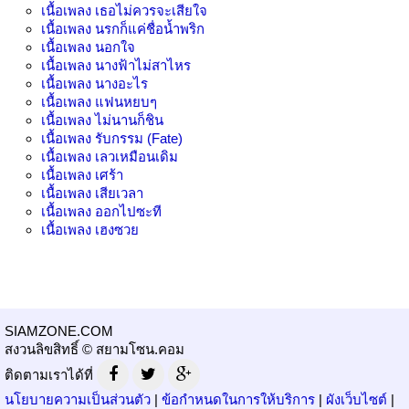
เนื้อเพลง
เธอไม่ควรจะเสียใจ
เนื้อเพลง
นรกก็แค่ชื่อน้ำพริก
เนื้อเพลง
นอกใจ
เนื้อเพลง
นางฟ้าไม่สาไหร
เนื้อเพลง
นางอะไร
เนื้อเพลง
แฟนหยบๆ
เนื้อเพลง
ไม่นานก็ชิน
เนื้อเพลง
รับกรรม (Fate)
เนื้อเพลง
เลวเหมือนเดิม
เนื้อเพลง
เศร้า
เนื้อเพลง
เสียเวลา
เนื้อเพลง
ออกไปซะที
เนื้อเพลง
เฮงซวย
SIAMZONE.COM
สงวนลิขสิทธิ์ © สยามโซน.คอม
ติดตามเราได้ที่
นโยบายความเป็นส่วนตัว
|
ข้อกำหนดในการให้บริการ
|
ผังเว็บไซต์
|