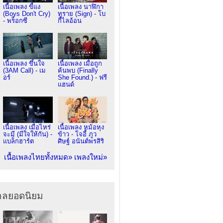
เนื้อเพลง ขี้แง
เนื้อเพลง นาฬิกา
(Boys Don't Cry)
ทราย (Sign) - โบ
- พร็อกซี
กี้ไลอ้อน
เนื้อเพลง ขึ้นใจ
เนื้อเพลง เมื่อถูก
(3AM Call) - เม
ค้นพบ (Finally
อร์
She Found.) - ฟรี
แฮนด์
เนื้อเพลง เมื่อไหร่
เนื้อเพลง หม้อหุง
จะมี (มีใจให้กัน) -
ข้าว - โจอี้ ภูว
แบล็กฮาร์ต
ศิษฐ์ อนันต์พรสิริ
เนื้อเพลงไทยทั้งหมด»
เพลงใหม่»
ากลยอดนิยม