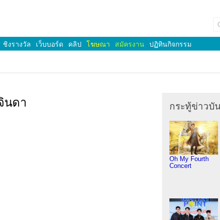
ชิงรางวัล
เว็บบอร์ด
คลิป
โฆษณา
สมัครงาน
ปฏิทินกิจกรรม
 จินดา
กระทู้ข่าวบัน
Oh My Fourth
Concert