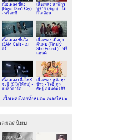
เนื้อเพลง ขี้แง
เนื้อเพลง นาฬิกา
(Boys Don't Cry)
ทราย (Sign) - โบ
- พร็อกซี
กี้ไลอ้อน
เนื้อเพลง ขึ้นใจ
เนื้อเพลง เมื่อถูก
(3AM Call) - เม
ค้นพบ (Finally
อร์
She Found.) - ฟรี
แฮนด์
เนื้อเพลง เมื่อไหร่
เนื้อเพลง หม้อหุง
จะมี (มีใจให้กัน) -
ข้าว - โจอี้ ภูว
แบล็กฮาร์ต
ศิษฐ์ อนันต์พรสิริ
เนื้อเพลงไทยทั้งหมด»
เพลงใหม่»
ากลยอดนิยม