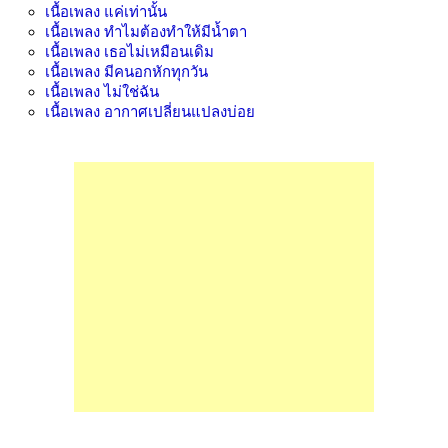
เนื้อเพลง
แค่เท่านั้น
เนื้อเพลง
ทำไมต้องทำให้มีน้ำตา
เนื้อเพลง
เธอไม่เหมือนเดิม
เนื้อเพลง
มีคนอกหักทุกวัน
เนื้อเพลง
ไม่ใช่ฉัน
เนื้อเพลง
อากาศเปลี่ยนแปลงบ่อย