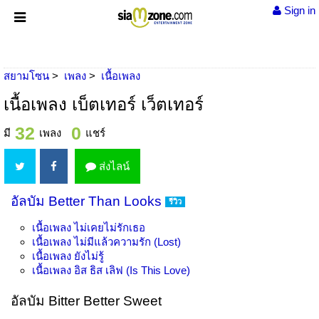
Sign in
สยามโซน
เพลง
เนื้อเพลง
เนื้อเพลง เบ็ตเทอร์ เว็ตเทอร์
32
0
มี
เพลง
แชร์
ส่งไลน์
อัลบัม Better Than Looks
รีวิว
เนื้อเพลง
ไม่เคยไม่รักเธอ
เนื้อเพลง
ไม่มีแล้วความรัก (Lost)
เนื้อเพลง
ยังไม่รู้
เนื้อเพลง
อิส ธิส เลิฟ (Is This Love)
อัลบัม Bitter Better Sweet