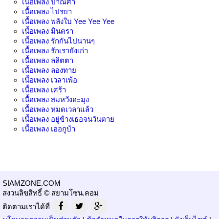
เนื้อเพลง
ปาณิศา
เนื้อเพลง
ไปรยา
เนื้อเพลง
พลังใบ Yee Yee Yee
เนื้อเพลง
มินตรา
เนื้อเพลง
รักกันไปนานๆ
เนื้อเพลง
รักเรายังเก่า
เนื้อเพลง
ลลิตตา
เนื้อเพลง
ลองทาย
เนื้อเพลง
เวลาเพ้อ
เนื้อเพลง
เศร้า
เนื้อเพลง
สมหวังฮะมุง
เนื้อเพลง
หมดเวลาแล้ว
เนื้อเพลง
อยู่ข้างเธอจนวันตาย
เนื้อเพลง
เออกูบ้า
SIAMZONE.COM
สงวนลิขสิทธิ์ © สยามโซน.คอม
ติดตามเราได้ที่