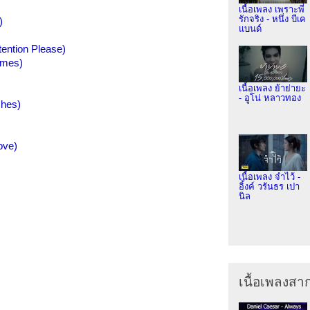
เนื้อเพลง เพราะพี่
รักจริง - หนึ่ง บีเค
)
แบนด์
tention Please)
times)
เนื้อเพลง ย้าย่ายะ
- อูโน่ หลาวทอง
hes)
ove)
เนื้อเพลง จำไว้ -
อิ้งค์ วรันธร เปา
นิล
เนื้อเพลงส