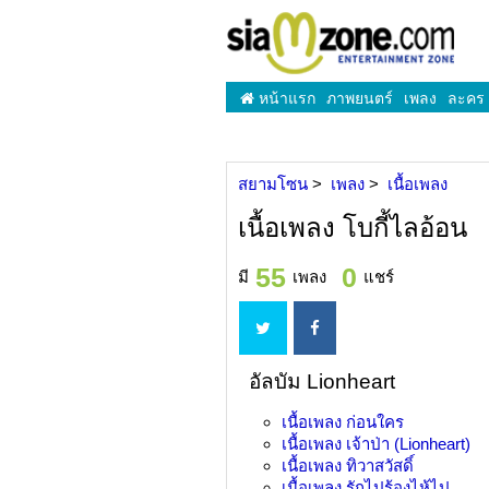
หน้าแรก
ภาพยนตร์
เพลง
ละคร
สยามโซน
เพลง
เนื้อเพลง
เนื้อเพลง โบกี้ไลอ้อน
55
0
มี
เพลง
แชร์
อัลบัม Lionheart
เนื้อเพลง
ก่อนใคร
เนื้อเพลง
เจ้าป่า (Lionheart)
เนื้อเพลง
ทิวาสวัสดิ์
เนื้อเพลง
รักไปร้องไห้ไป