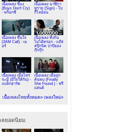
เนื้อเพลง ขี้แง
เนื้อเพลง นาฬิกา
(Boys Don't Cry)
ทราย (Sign) - โบ
- พร็อกซี
กี้ไลอ้อน
เนื้อเพลง ขึ้นใจ
เนื้อเพลง ทิ้งกัน
(3AM Call) - เม
ไม่ได้หรอก - แจ๊ส
อร์
สปุ๊กนิค ปาปิยอง
กุ๊กกุ๊ก
เนื้อเพลง เมื่อไหร่
เนื้อเพลง เมื่อถูก
จะมี (มีใจให้กัน) -
ค้นพบ (Finally
แบล็กฮาร์ต
She Found.) - ฟรี
แฮนด์
เนื้อเพลงไทยทั้งหมด»
เพลงใหม่»
ากลยอดนิยม