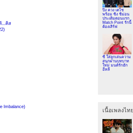
ปิง ควง เตโช
พร้อม ซิง ชิม่อน
ประเดิมตอนแรก
Match Point รักนี้
...คิส
ต้องเสิร์ฟ
22)
ซี ใส่ลูกเล่นความ
สนุกผ่านบทบาท
)
ใหม่ มนต์รักฮัก
อีหลี
fe Imbalance)
เนื้อเพลงไท