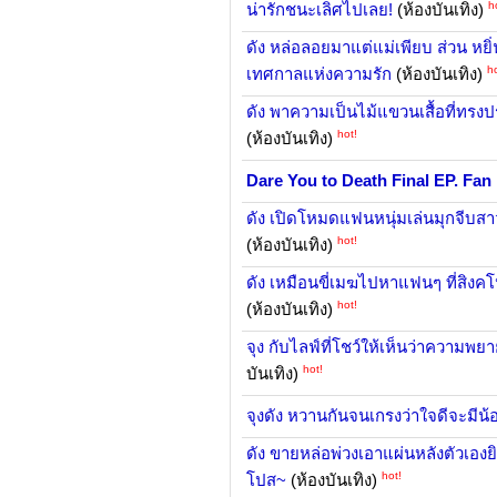
h
น่ารักชนะเลิศไปเลย!
(ห้องบันเทิง)
ดัง หล่อลอยมาแต่แม่เพียบ ส่วน หยิ
ho
เทศกาลแห่งความรัก
(ห้องบันเทิง)
ดัง พาความเป็นไม้แขวนเสื้อที่ทรง
hot!
(ห้องบันเทิง)
Dare You to Death Final EP. Fan
ดัง เปิดโหมดแฟนหนุ่มเล่นมุกจีบสา
hot!
(ห้องบันเทิง)
ดัง เหมือนขี่เมฆไปหาแฟนๆ ที่สิงค
hot!
(ห้องบันเทิง)
จุง กับไลฟ์ที่โชว์ให้เห็นว่าความพยา
hot!
บันเทิง)
จุงดัง หวานกันจนเกรงว่าใจดีจะมีน้อ
ดัง ขายหล่อพ่วงเอาแผ่นหลังตัวเองยิง
hot!
โปส~
(ห้องบันเทิง)