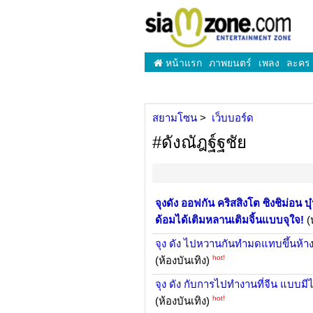
หน้าแรก
ภาพยนตร์
เพลง
ละคร
สยามโซน
เว็บบอร์ด
#ดังณัฎฐ์ฐชัย
จุงดัง ออฟกัน คริสสิงโต ซิงชิม่อน 
ด้อมได้เติมหลานเติมจิ้นแบบจุใจ!
(
จุง ดัง ไปหวานกันทำมดแทบขึ้นห้าง
hot!
(ห้องบันเทิง)
จุง ดัง กับการไปทำงานที่จีน แบ
hot!
(ห้องบันเทิง)