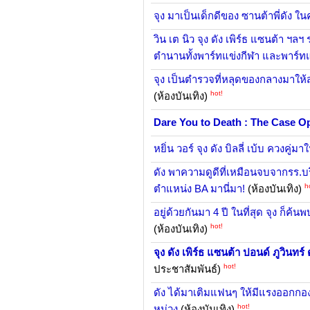
จุง มาเป็นเด็กดีของ ซานต้าพี่ดัง ในค
วิน เต นิว จุง ดัง เพิร์ธ แซนต้า 
ตำนานทั้งพาร์ทแข่งกีฬา และพาร์ทแข
จุง เป็นตำรวจที่หลุดของกลางมาให้ส
hot!
(ห้องบันเทิง)
Dare You to Death : The Case O
หยิ่น วอร์ จุง ดัง บิลลี่ เบ้บ ควงคู่
ดัง พาความดูดีที่เหมือนจบจากรร.
h
ตำแหน่ง BA มานี่มา!
(ห้องบันเทิง)
อยู่ด้วยกันมา 4 ปี ในที่สุด จุง ก็ค
hot!
(ห้องบันเทิง)
จุง ดัง เพิร์ธ แซนต้า ปอนด์ ภูวินทร์
hot!
ประชาสัมพันธ์)
ดัง ได้มาเติมแฟนๆ ให้มีแรงออกกอง 
hot!
หน่วง
(ห้องบันเทิง)