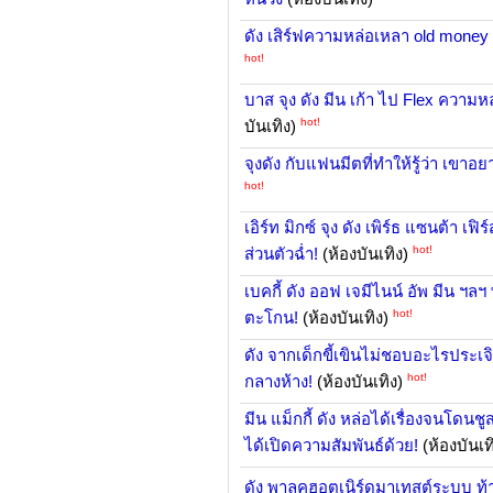
ดัง เสิร์ฟความหล่อเหลา old money ด
hot!
บาส จุง ดัง มีน เก้า ไป Flex ควา
hot!
บันเทิง)
จุงดัง กับแฟนมีตที่ทำให้รู้ว่า เขา
hot!
เอิร์ท มิกซ์ จุง ดัง เพิร์ธ แซนต้า เ
hot!
ส่วนตัวฉ่ำ!
(ห้องบันเทิง)
เบคกี้ ดัง ออฟ เจมีไนน์ อัพ มีน 
hot!
ตะโกน!
(ห้องบันเทิง)
ดัง จากเด็กขี้เขินไม่ชอบอะไรประเจิ
hot!
กลางห้าง!
(ห้องบันเทิง)
มีน แม็กกี้ ดัง หล่อได้เรื่องจนโดนชู
ได้เปิดความสัมพันธ์ด้วย!
(ห้องบันเท
ดัง พาลุคฮอตเนิร์ดมาเทสต์ระบบ ท้า