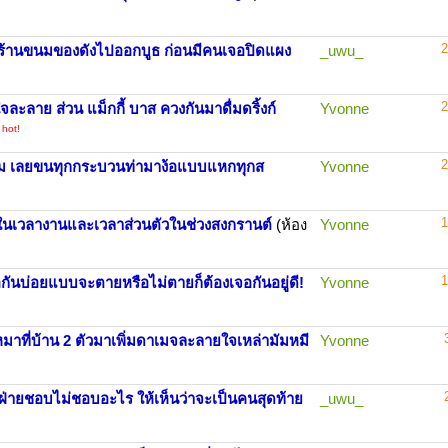
2
บที่ร้านขนมของดังไปออกบูธ ก่อนมีคนเจอปิดแผง
_uwu_
2
ละลาย ส่วน แม็กกี้ บาส ควงกันมาดื่มดริ้งก์
Yvonne
hot!
)
2
นาม เลยขนทุกกระบวนท่ามาง้อแบบแหกทุกส
Yvonne
1
ทั้งในเวลางานและเวลาส่วนตัวในช่วงสงกรานต์
(ห้อง
Yvonne
1
เจอกันบ่อยแบบจะตายหรือไม่ตายก็ต้องเจอกันอยู่ดี!
Yvonne
หมาที่บ้าน 2 ตัวมาเพิ่มดาเมจละลายใจเหล่ามัมหมี
Yvonne
าอีกฝ่ายชอบไม่ชอบอะไร ให้เห็นว่าจะเป็นคนสุดท้าย
_uwu_