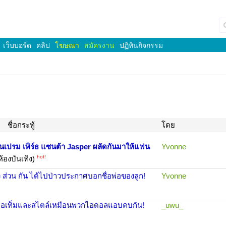
เว็บบอร์ด
คลิป
โฆษณา
สมัครงาน
ปฏิทินกิจกรรม
ชื่อกระทู้
โดย
บุ๋นเปรม เพิร์ธ แซนต้า Jasper ผลัดกันมาให้แฟน
Yvonne
hot!
ห้องบันเทิง)
 ส่วน กัน ได้ไปป่าวประกาศบอกชื่อพ่อของลูก!
Yvonne
บมีไอเท็มและสไตล์เหมือนพวกไอดอลแอบคบกัน!
_uwu_