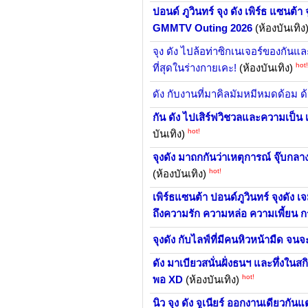
ปอนด์ ภูวินทร์ จุง ดัง เพิร์ธ แซนต้
GMMTV Outing 2026
(ห้องบันเทิง
จุง ดัง ไปล้อท่าซิกเนเจอร์ของกันแ
hot!
ที่สุดในร่างกายเคะ!
(ห้องบันเทิง)
ดัง กับงานที่มาคิลมัมหมีหมดด้อม ด้
กัน ดัง ไปเสิร์ฟวิชวลและความเป็น
hot!
บันเทิง)
จุงดัง มาถกกันว่าเหตุการณ์ จุ๊บกลา
hot!
(ห้องบันเทิง)
เพิร์ธแซนต้า ปอนด์ภูวินทร์ จุงดัง เจ
ถึงความรัก ความหล่อ ความเพี้ยน 
จุงดัง กับไลฟ์ที่มีคนหิวหน้ามืด จ
ดัง มาเบียวสนั่นฝั่งธนฯ และทึ่งใน
hot!
พอ XD
(ห้องบันเทิง)
นิว จุง ดัง จูเนียร์ ออกงานเดียวกัน