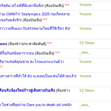
Yvonne
hot!
ริสต์มาสไลฟ์ที่มีแต่กลิ่นขิง!
(ห้องบันเทิง)
ฯลฯ ร่วม GMMTV Starlympics 2025 ก่อเกิดหลาย
Yvonne
hot!
่งกันคลั่งรัก!
(ห้องบันเทิง)
าววายฟินเอง กับสรรพนามใหม่ที่ใช้เรียก ดัง!
Yvonne
SZ News
hot!
pens
(ห้องข่าวประชาสัมพันธ์)
_uwu_
hot!
มาให้จิ้นกันสนั่นพารากอน
(ห้องบันเทิง)
บริหารเสน่ห์คุณชาย ตะโกนบอกแบรนด์ว่า
Yvonne
ot!
้นพบทางสว่างที่ทำให้ ดัง จะยอมเป็นแฟนได้ด้วยแล้ว!
Yvonne
 ต้อนรับน้องใหม่ก้าวสู่เส้นทางบันเทิง
(ห้องข่าว
SZ News
ในช่วงที่ลุยถ่าย Dare you to death อย่างหนัก
_uwu_