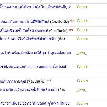
ร์ตี้งานแต่ง แถมได้วาดฝันไปไกลถึงทริปฮันนีมูน!
Yvonne
Yvonne
hot!
 Jowa กันแบบตะโกนที่ฟิลิปปินส์
(ห้องบันเทิง)
Yvonne
hot!
เป็นคู่จริงไม่ซ้ำกันทั้ง 3 ประเทศ!
(ห้องบันเทิง)
าแร็กเตอร์ไวบ์เจ้าช้ายขี่ม้าต้องเข้า!
(ห้อง
Yvonne
มไพร์ พร้อมส่งพลังบวกให้ จุง ว่าคุณหล่อเสมอ
_uwu_
เล่าถึงคอนเทนต์ทำอาหารของเขาว่าโน food
Yvonne
Yvonne
hot!
ตเกินการควบคุม!
(ห้องบันเทิง)
ดัง ควงกันไปวัดความคลั่งรักกันที่มาเก๊า
(ห้อง
_uwu_
กรานต์ของ จุง ดัง วิน ปอนด์ ภูวินทร์ มีน ปิง
Yvonne