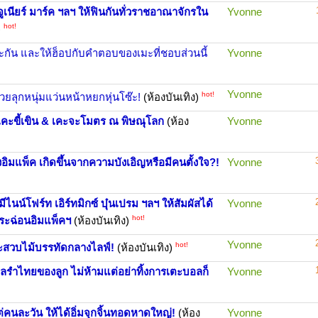
า จูเนียร์ มาร์ค ฯลฯ ให้ฟินกันทั่วราชอาณาจักรใน
Yvonne
hot!
)
ละกัน และให้ฮ็อปกับคำตอบของเมะที่ชอบส่วนนี้
Yvonne
Yvonne
hot!
วยลุกหนุ่มแว่นหน้าหยกหุ่นโซ๊ะ!
(ห้องบันเทิง)
 เคะขี้เขิน & เคะจะโมตร ณ พิษณุโลก
(ห้อง
Yvonne
งอิมแพ็ค เกิดขึ้นจากความบังเอิญหรือมีคนตั้งใจ?!
Yvonne
มีไนน์โฟร์ท เอิร์ทมิกซ์ บุ๋นเปรม ฯลฯ ให้สัมผัสได้
Yvonne
hot!
กระฉ่อนอิมแพ็คฯ
(ห้องบันเทิง)
Yvonne
hot!
นจะสวบไม้บรรทัดกลางไลฟ์!
(ห้องบันเทิง)
สกิลรำไทยของลูก ไม่ห้ามแต่อย่าทิ้งการเตะบอลก็
Yvonne
แต่คนละวัน ให้ได้อิ่มจุกจิ้นทอดหาดใหญ่!
(ห้อง
Yvonne