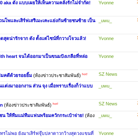
ว 0 aka ดัง แบบเผยให้เห็นความคลั่งรักไม่จำกัด!
Yvonne
าสวนโพและเสิร์ฟเสรีเมะเคะแย่งกันซ้ายชนซ้าย เป็น
_uwu_
ดสุดน่ารักจาก ดัง ตั้งแต่ไซน์ที่กวางโจวแล้ว!
Yvonne
th heart จนได้ออกมาเป็นขนมปังเกลือที่หล่อ
Yvonne
SZ News
hot!
้มคดีด้วยรอยยิ้ม
(ห้องข่าวประชาสัมพันธ์)
นแต่งมาออกงาน ส่วน จุง เมื่อทราบเรื่องก็ว่าแบบ
_uwu_
SZ News
hot!
on
(ห้องข่าวประชาสัมพันธ์)
ลูกชน ให้ทีมแม่ทีมแฟนพร้อมควักกระเป๋าจ่าย!
(ห้อง
_uwu_
ุทรไม่พอ ยังมาเสิร์ฟจุ๊บปลาดาวกว้างสุดวงแขนที่
Yvonne