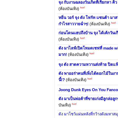
จุง กับงานฉลองวันเกิดที่เรียกหา คิ
hot!
(ห้องบันเทิง)
หยิ่น วอร์ จุง ดัง โฟร์ท แซนต้า ม
hot!
กำไรสาววายฉ่ำๆ!
(ห้องบันเทิง)
ก่อนโดนแฮปถึงบ้าน จุง ได้เค้กวันเกิ
hot!
(ห้องบันเทิง)
ดัง มาไลฟ์เปิดโหมดเชฟที่ made wi
hot!
มาก!
(ห้องบันเทิง)
จุง ดัง สาดความหวานส่งท้าย ปิดแฟ
ดัง พาออร่าคนที่เพิ่งได้ดอกไม้ในงา
hot!
นี้!?
(ห้องบันเทิง)
Joong Dunk Eyes On You Fanc
ดัง มาเป็นพ่อค้าที่ขายเก่งมีลูกล่อ
hot!
บันเทิง)
ดัง มาโชว์แผ่นหลังที่กว้างดังมหาสม