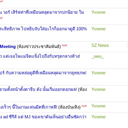
ot!
่น วอร์ เสิร์ฟท่าที่เหมือนหลุดมาจากปกนิยาย ใน
Yvonne
t!
ประสิทธิภาพ ไปหยิบจับใส่อะไรก็ออกมาดูดี 100%
Yvonne
SZ News
hot!
 Meeting
(ห้องข่าวประชาสัมพันธ์)
ว แต่เจอโพแม่จิตแข็งไปถึงกับทรุดกลางห้าง!
_uwu_
โปร์ กับความหล่อดูดีที่เหมือนหลุดมาจากยุทธภพ!
Yvonne
ยามตั้งหน้าตั้งตาจีบ ดัง นั้นเริ่มออกดอกผล!
(ห้อง
Yvonne
Yvonne
hot!
งเร็วๆ นี้ในงานแฟนมีตที่เกาหลี!
(ห้องบันเทิง)
 ad ซีรีส์ แต่ MJ ของเขาดันเห็นอย่างอื่นชัดกว่า
Yvonne