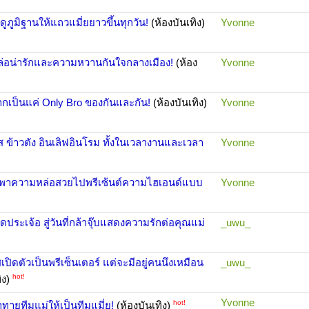
ูภูมิฐานให้แถวแมี่ยยาวขึ้นทุกวัน!
(ห้องบันเทิง)
Yvonne
มหล่อน่ารักและความหวานกันใจกลางเมือง!
(ห้อง
Yvonne
อยากเป็นแค่ Only Bro ของกันและกัน!
(ห้องบันเทิง)
Yvonne
ฟิร์ส ข้าวตัง อินเลิฟอินโรม ทั้งในเวลางานและเวลา
Yvonne
ฯลฯ พาความหล่อสวยไปพรีเซ้นต์ความไฮเอนด์แบบ
Yvonne
ดประเจ้อ สู่วันที่กล้าจุ๊บแสดงความรักต่อคุณแม่
_uwu_
สเปิดตัวเป็นพรีเซ็นเตอร์ แต่จะมีอยู่คนนึงเหมือน
_uwu_
hot!
ิง)
Yvonne
hot!
ทายทีมแม่ให้เป็นทีมแมี่ย!
(ห้องบันเทิง)