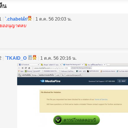
ห็น
1
|
`.chabelaํr/
|
1 ต.ค. 56 20:03 น.
 ขออนุญาตลบ
2
|
`TKAID_O
|
1 ต.ค. 56 20:16 น.