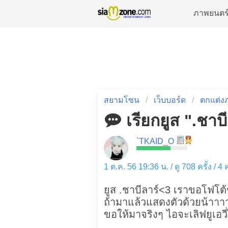
ภาพยนตร
สยามโซน
เว็บบอร์ด
ตกแต่ง
เรียกยูส ".ชาบ
`TKAID_O
1 ต.ค. 56 19:36 น. / ดู 708 ครั้ง / 4
ยูส .ชาบีลาร์<3 เราขอโฟโต้ช
ถ้ามาแล้วแสดงตัวด้วยน้าาาา
ขอให้มาจริงๆ ไอจะเลิฟยูเอวี