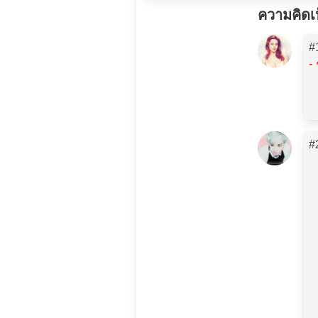
ความคิดเ
#
-
#