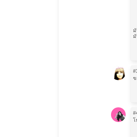
ม
ม
#
ข
#
โ