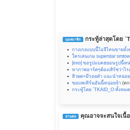
กระทู้ล่าสุดโดย 
มุมสมาชิก
กางเกงแบบนี้ไอจีไหนขายมั้งค
ใครเล่นเกม superstar smtow
[exo] ขอรูปแบคฮยอนรูปนี้หน
หาภาพอาร์ตๆต้องเสิร์ชว่าไร
สิวผด+มีรอยดำ แนะนำหน่อย
ขอแพเทิร์นอันนี้หน่อยจ้า
(ตก
กระทู้โดย `TKAID_O ทั้งหมด
คุณอาจจะสนใจเนื้อหา
อ่านต่อ