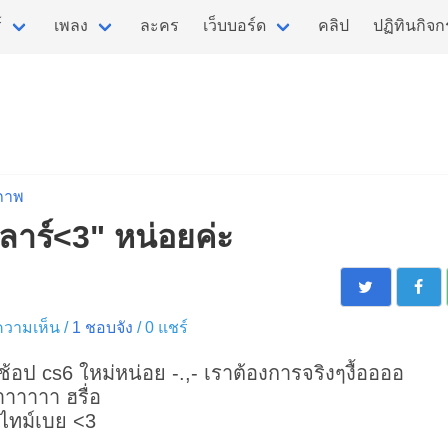
์
เพลง
ละคร
เว็บบอร์ด
คลิป
ปฏิทินกิจ
ภาพ
ีลาร์<3" หน่อยค่ะ
 ความเห็น /
1
ชอบจัง
/
0
แชร์
้อป cs6 ใหม่หน่อย -.,- เราต้องการจริงๆงื้ออออ
าาาาา ฮรื่อ
่ไทม์เบย <3