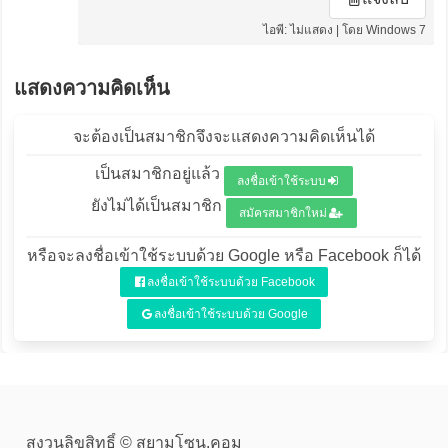
ไอพี: ไม่แสดง | โดย Windows 7
แสดงความคิดเห็น
จะต้องเป็นสมาชิกจึงจะแสดงความคิดเห็นได้
เป็นสมาชิกอยู่แล้ว
ลงชื่อเข้าใช้ระบบ
ยังไม่ได้เป็นสมาชิก
สมัครสมาชิกใหม่
หรือจะลงชื่อเข้าใช้ระบบด้วย Google หรือ Facebook ก็ได้
ลงชื่อเข้าใช้ระบบด้วย Facebook
ลงชื่อเข้าใช้ระบบด้วย Google
สงวนลิขสิทธิ์ © สยามโซน.คอม