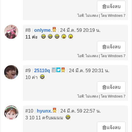
แจ้งลบ
ไอพี: ไม่แสดง | โดย Windows 7
#8
|
onlyme.
|
24 มี.ค. 59 20:19 น.
11 ค่ะ
แจ้งลบ
ไอพี: ไม่แสดง | โดย Windows 7
#9
|
25110q
|
24 มี.ค. 59 20:31 น.
10 ค่า
แจ้งลบ
ไอพี: ไม่แสดง | โดย Windows 7
#10
|
hyunx.
|
24 มี.ค. 59 22:57 น.
3 10 11 ครับผมมม
แจ้งลบ