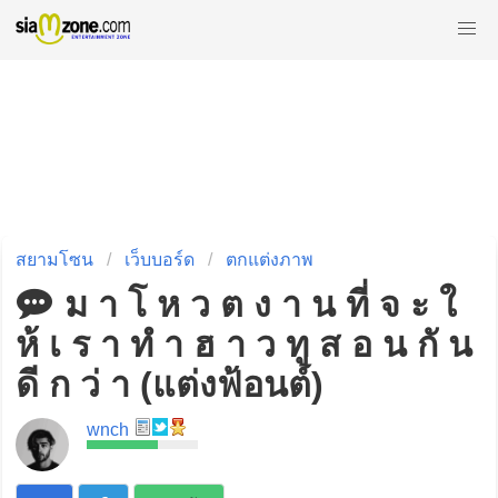
สยามโซน
เว็บบอร์ด
ตกแต่งภาพ
ม า โ ห ว ต ง า น ที่ จ ะ ใ
ห้ เ ร า ทํ า ฮ า ว ทู ส อ น กั น
ดี ก ว่ า (แต่งฟ้อนต์)
wnch