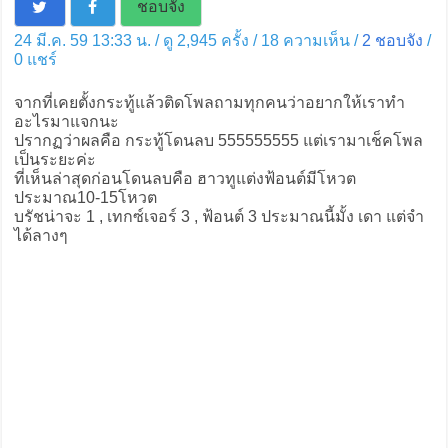
ชอบจัง
24 มี.ค. 59 13:33 น. / ดู 2,945 ครั้ง / 18 ความเห็น /
2
ชอบจัง
/
0
แชร์
จากที่เคยตั้งกระทู้แล้วติดโพลถามทุกคนว่าอยากให้เราทำ
อะไรมาแจกนะ
ปรากฏว่าผลคือ กระทู้โดนลบ 555555555 แต่เรามาเช็คโพล
เป็นระยะค่ะ
ที่เห็นล่าสุดก่อนโดนลบคือ ฮาวทูแต่งฟ้อนต์มีโหวต
ประมาณ10-15โหวต
บรัชน่าจะ 1 , เทกซ์เจอร์ 3 , ฟ้อนต์ 3 ประมาณนี้มั้ง เดา แต่จำ
ได้ลางๆ