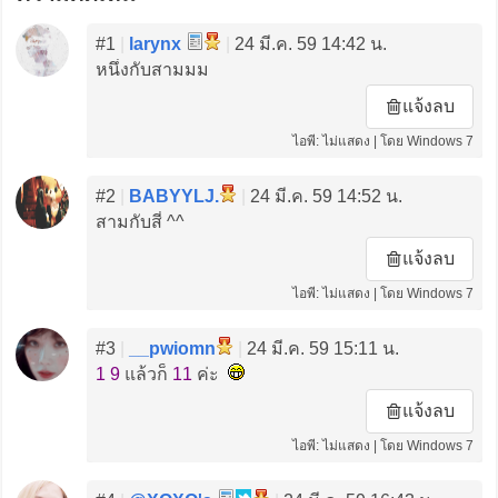
#1
|
larynx
|
24 มี.ค. 59 14:42 น.
หนึ่งกับสามมม
แจ้งลบ
ไอพี: ไม่แสดง | โดย Windows 7
#2
|
BABYYLJ.
|
24 มี.ค. 59 14:52 น.
สามกับสี่ ^^
แจ้งลบ
ไอพี: ไม่แสดง | โดย Windows 7
#3
|
__pwiomn
|
24 มี.ค. 59 15:11 น.
1 9
แล้วก็
11
ค่ะ
แจ้งลบ
ไอพี: ไม่แสดง | โดย Windows 7