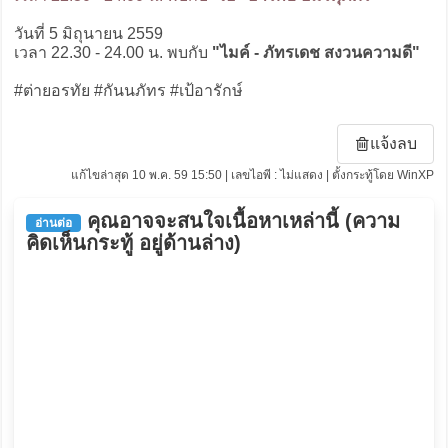
วันที่ 5 มิถุนายน 2559
เวลา 22.30 - 24.00 น. พบกับ
"ไมค์ - ภัทรเดช สงวนความดี"
#ต่ายอรทัย #กันนภัทร #เป้อารักษ์
แจ้งลบ
แก้ไขล่าสุด 10 พ.ค. 59 15:50 | เลขไอพี : ไม่แสดง | ตั้งกระทู้โดย WinXP
คุณอาจจะสนใจเนื้อหาเหล่านี้ (ความ
อ่านต่อ
คิดเห็นกระทู้ อยู่ด้านล่าง)