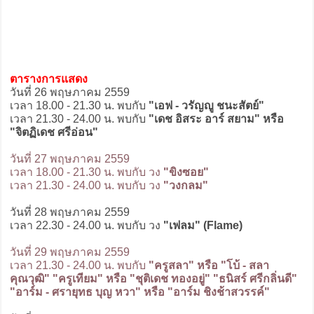
ตารางการแสดง
วันที่ 26 พฤษภาคม 2559
เวลา 18.00 - 21.30 น. พบกับ
"เอฟ - วรัญญู ชนะสัตย์"
เวลา 21.30 - 24.00 น. พบกับ
"เดช อิสระ อาร์ สยาม" หรือ
"จิตฏิเดช ศรีอ่อน"
วันที่ 27 พฤษภาคม 2559
เวลา 18.00 - 21.30 น. พบกับ วง
"ขิงซอย"
เวลา 21.30 - 24.00 น. พบกับ วง
"วงกลม"
วันที่ 28 พฤษภาคม 2559
เวลา 22.30 - 24.00 น. พบกับ วง
"เฟลม" (Flame)
วันที่ 29 พฤษภาคม 2559
เวลา 21.30 - 24.00 น. พบกับ
"ครูสลา" หรือ "โบ้ - สลา
คุณวุฒิ" "ครูเทียม" หรือ "ชุติเดช ทองอยู่" "ธนิสร์ ศรีกลิ่นดี"
"อาร์ม - ศรายุทธ บุญ หวา" หรือ "อาร์ม ชิงช้าสวรรค์"