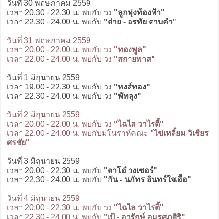
วันที่ 30 พฤษภาคม 2559
เวลา 20.30 - 22.30 น. พบกับ วง
"ลูกทุ่งท้องฟ้า"
เวลา 22.30 - 24.00 น. พบกับ
"ต่าย - อรทัย ดาบคำ"
วันที่ 31 พฤษภาคม 2559
เวลา 20.00 - 22.00 น. พบกับ วง
"ทองพูล"
เวลา 22.00 - 24.00 น. พบกับ วง
"สกายพาส"
วันที่ 1 มิถุนายน 2559
เวลา 19.00 - 22.30 น. พบกับ วง
"หงส์ทอง"
เวลา 22.30 - 24.00 น. พบกับ วง
"พัทลุง"
วันที่ 2 มิถุนายน 2559
เวลา 20.00 - 22.00 น. พบกับ วง
"ไฉไล วาไรตี้"
เวลา 22.00 - 24.00 น. พบกับมโนราห์คณะ
"ไข่เหลี้ยม วิเชียร
ศรชัย"
วันที่ 3 มิถุนายน 2559
เวลา 20.00 - 22.30 น. พบกับ
"ตาโอ๋ วงเซอร์"
เวลา 22.30 - 24.00 น. พบกับ
"กัน - นภัทร อินทร์ใจเอื้อ"
วันที่ 4 มิถุนายน 2559
เวลา 20.00 - 22.30 น. พบกับ วง
"ไฉไล วาไรตี้"
เวลา 22.30 - 24.00 น. พบกับ
"เป้ - อารักษ์ อมรศุภศิริ"