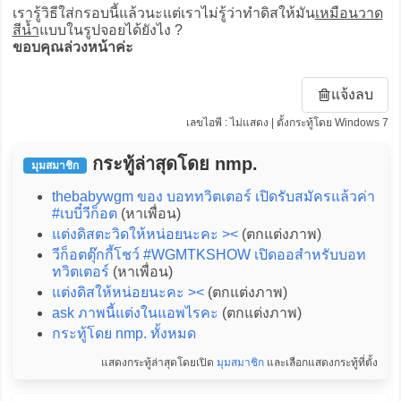
เรารู้วิธีใส่กรอบนี้แล้วนะแต่เราไม่รู้ว่าทำดิสให้มัน
เหมือนวาด
สีน้ำ
แบบในรูปจอยได้ยังไง ?
ขอบคุณล่วงหน้าค่ะ
แจ้งลบ
เลขไอพี : ไม่แสดง | ตั้งกระทู้โดย Windows 7
กระทู้ล่าสุดโดย nmp.
มุมสมาชิก
thebabywgm ของ บอททวิตเตอร์ เปิดรับสมัครแล้วค่า
#เบบี๋วีก็อต
(หาเพื่อน)
แต่งดิสตะวิดให้หน่อยนะคะ ><
(ตกแต่งภาพ)
วีก็อตตุ๊กกี้โชว์ #WGMTKSHOW เปิดออสำหรับบอท
ทวิตเตอร์
(หาเพื่อน)
แต่งดิสให้หน่อยนะคะ ><
(ตกแต่งภาพ)
ask ภาพนี้แต่งในแอพไรคะ
(ตกแต่งภาพ)
กระทู้โดย nmp. ทั้งหมด
แสดงกระทู้ล่าสุดโดยเปิด
มุมสมาชิก
และเลือกแสดงกระทู้ที่ตั้ง