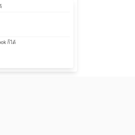
้
ok ก็ได้