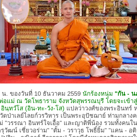
9 น. ของวันที่ 10 ธันวาคม 2559
นักร้องหนุ่ม
"กัน - น
อแม่ ณ วัดโพธาราม จังหวัดสุพรรณบุรี โดยจะเข้าสู่
ินฺทวํโส (อิน-ทะ-วัง-โส)
แปลว่าวงศ์ของพระอินทร์ ห
ัดป่าเลย์ไลยก์วรวิหาร เป็นพระอุปัชฌาย์ ท่ามกลางค
่ "วรรณา อินทร์ใจเอื้อ" และญาติพี่น้อง รวมทั้งคนใน
ุวัฒน์ เชี่ยวอร่าม" "ตั้ม - วราวุธ โพธิ์ยิ้ม" "แคน - อ