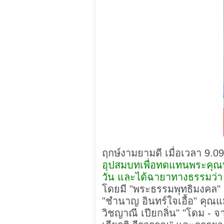
ฤกษ์งามยามดี เมื่อเวลา 9.0
อุปสมบทเพื่อทดแทนพระคุณพ่
วัน และได้ฉายาทางธรรมว่า อ
โดยมี "พระธรรมพุทธิมงคล" ว
"ชำนาญ อินทร์ใจเอื้อ" คุณแม
วิชญาณี เปียกลิ่น" "โดม - จาร