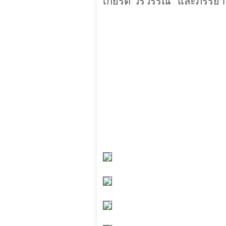
เกียรติ วีรวรรณ" และภรรยา 