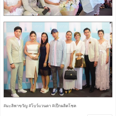
#มะลิพาขวัญ #โบว์แวนดา #เป๊กผลิตโชค