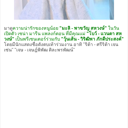
มาดู
ความน่ารักของหนูน้อย
"มะลิ - พาขวัญ สหวงษ์"
ในวัน
เปิดตัว เซน่า มารีน แพลงก์ตอน ที่มีคุณแม่
"โบว์ - แวนดา สห
วงษ์"
เป็นพรีเซนเตอร์ร่วมกับ
"วุ้นเส้น - วิริฒิพา ภักดีประสงค์"
โดยมีนักแสดงชื่อดังตบเท้าร่วมงาน อาทิ "ริต้า - ศรีริต้า เจน
เซ่น" "เจษ - เจษฎ์พิพัฒ ติละพรพัฒน์"