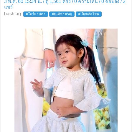
3 พ.ค. 60 15:34 น. / ดู 1,561 ครั้ง / 0 ความเห็น /
0
ชอบจัง /
2
แชร์
hashtag:
#โบว์แวนดา
#มะลิพาขวัญ
#เป๊กผลิตโชค