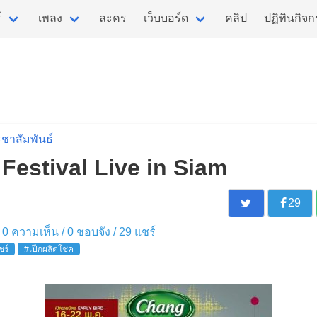
์
เพลง
ละคร
เว็บบอร์ด
คลิป
ปฏิทินกิจ
ชาสัมพันธ์
estival Live in Siam
29
 / 0 ความเห็น /
0
ชอบจัง /
29
แชร์
ชร์
#เป๊กผลิตโชค