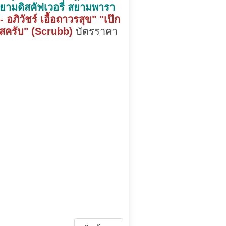
สยามดิสคัฟเวอรี่ สยามพารา
อภิวัชร์ เอื้อถาวรสุข" "เป๊ก
"สครับ" (Scrubb)
บัตรราคา