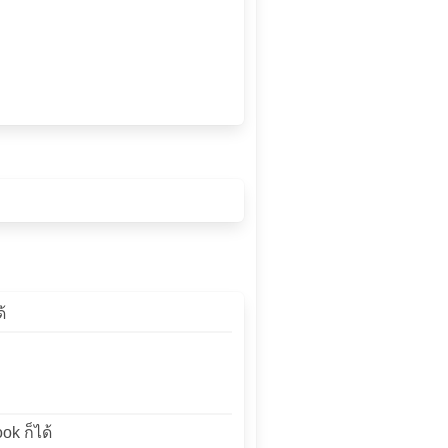
้
ok ก็ได้