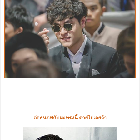
ต่อธนภพกับผมทรงนี้ ตายไปเลยจ้า