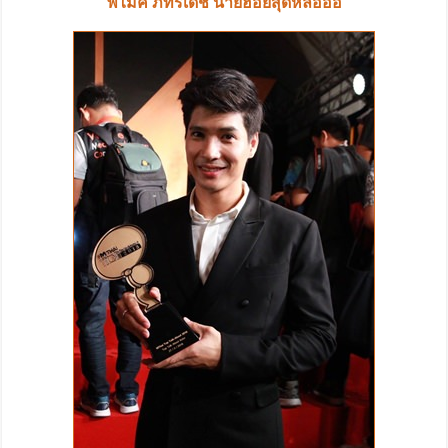
พี่ไมค์ ภัทรเดช นายฮ้อยสุดหล่อออ