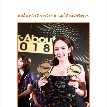
แม่อั้ม คว้า 2 รางวัลรวด แม่ก็คือแม่จริงๆ ><