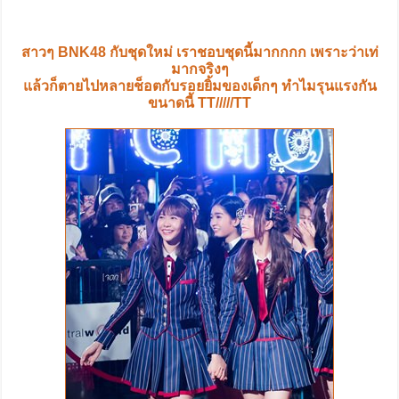
สาวๆ BNK48 กับชุดใหม่ เราชอบชุดนี้มากกกก เพราะว่าเท่
มากจริงๆ
แล้วก็ตายไปหลายช็อตกับรอยยิ้มของเด็กๆ ทำไมรุนแรงกัน
ขนาดนี้ TT/////TT