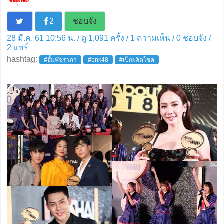
2
ชอบจัง
28 มี.ค. 61 10:56 น. / ดู 1,091 ครั้ง / 1 ความเห็น /
0
ชอบจัง /
2
แชร์
hashtag:
#อั้มพัชราภา
#bnk48
#เป๊กผลิตโชค