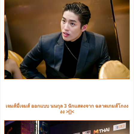
เจมส์มี่เจมส์ ออกแบบ นนกุล 3 นักแสดงจาก ฉลาดเกมส์โกงง
งง >[]<