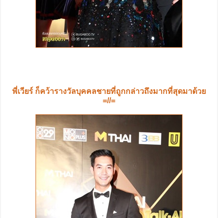
พี่เวียร์ ก็คว้ารางวัลบุคคลชายที่ถูกกล่าวถึงมากที่สุดมาด้วย
=//=