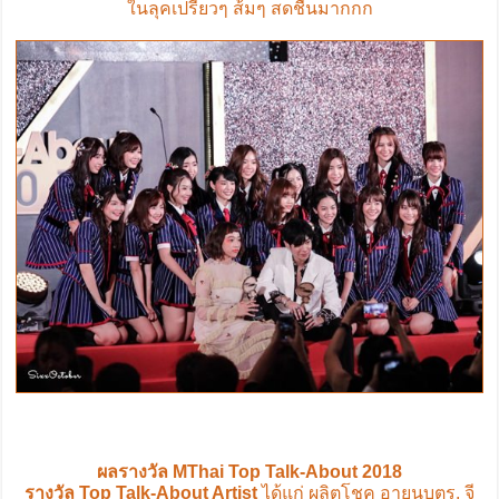
ในลุคเปรี้ยวๆ ส้มๆ สดชื่นมากกก
ผลรางวัล MThai Top Talk-About 2018
รางวัล Top Talk-About Artist
ได้แก่ ผลิตโชค อายนบุตร, จี