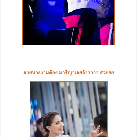
สายนางงามต้อง มารีญาเลยจ้าาาาา สวยยย