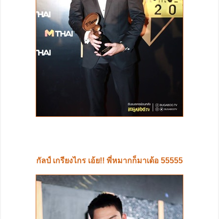
กัลป์ เกรียงไกร เอ้ย!! พี่หมากก็มาเด้อ 55555