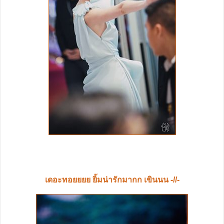
เดอะทอยยยย ยิ้มน่ารักมากก เขินนน -//-