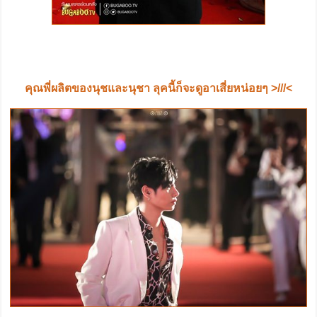
คุณพี่ผลิตของนุชและนุชา ลุคนี้ก็จะดูอาเสี่ยหน่อยๆ >///<