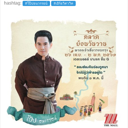
hashtag:
#โป๊ปธนวรรธน์
#เอิร์ธวิศววิท