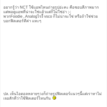
อยากรู้ว่า NCT ใช้แอพไหนถ่ายรูปอ่ะคะ คือชอบสีภาพมาก
แต่พอดูแอพที่น่าจะใช่แล้วแต่ก็ไม่ใช่อ่า ;-;
พวกFoodie , Analogไรงี้ vsco ก็ไม่น่าจะใช่ หรือถ้าใช่ช่วย
บอกฟิลเตอร์ทีค่า แหะๆ
ปล. เห็นไอดอลหลายๆวงก็ถ่ายรูปฟิลเตอร์แนวๆนี้แต่เราหาไม่
เจอสักทีว่าใช้ฟิลเตอร์ไหนกัน