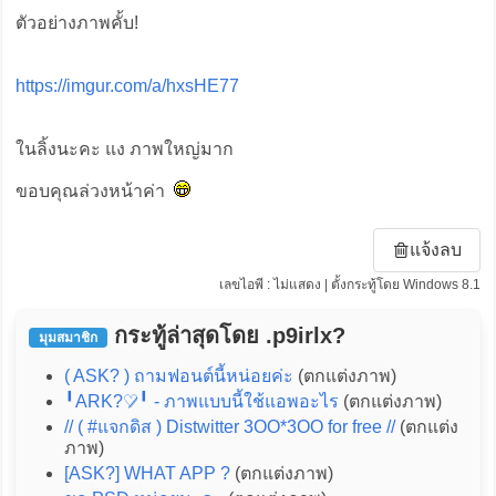
ตัวอย่างภาพคั้บ!
https://imgur.com/a/hxsHE77
ในลิ้งนะคะ แง ภาพใหญ่มาก
ขอบคุณล่วงหน้าค่า
แจ้งลบ
เลขไอพี : ไม่แสดง | ตั้งกระทู้โดย Windows 8.1
กระทู้ล่าสุดโดย .p9irlx?
มุมสมาชิก
( ASK? ) ถามฟอนต์นี้หน่อยค่ะ
(ตกแต่งภาพ)
╹ARK?♡̷╹ - ภาพแบบนี้ใช้แอพอะไร
(ตกแต่งภาพ)
// ( #แจกดิส ) Distwitter 3OO*3OO for free //
(ตกแต่ง
ภาพ)
[ASK?] WHAT APP ?
(ตกแต่งภาพ)