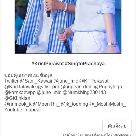
#KristPerawat #SingtoPrachaya
ขอบคุณภาพและข้อมูล
Twitter @Sani_Kawaii @june_mic @KTPerawat
@KarlTatawife @atis_por @nupear_dent @Poppyhigh
@karnkaewpp @june_mic @Numkhing230143
@GKlinklan
@nnmook_k @MeenThi_ @jk_tooning @_MoshiMoshi_
Youtube : nupear
แจ้งลบ
เลขไอพี : ไม่แสดง | ตั้งกระทู้โดย Windows 7