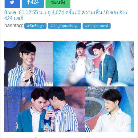
424
ชอบจัง
8 พ.ค. 61 12:55 น. / ดู 4,674 ครั้ง / 0 ความเห็น /
0
ชอบจัง /
424
แชร์
hashtag:
#ทีมพีรญา
#singtoprachaya
#kristperawat