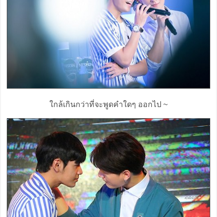
ใกล้เกินกว่าที่จะพูดคำใดๆ ออกไป ~