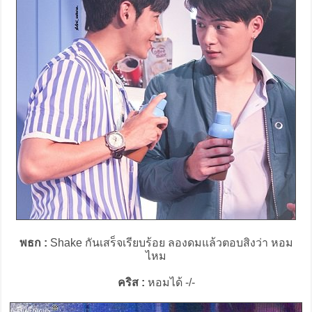
พธก :
Shake กันเสร็จเรียบร้อย ลองดมแล้วตอบสิงว่า หอม
ไหม
คริส :
หอมได้ -/-