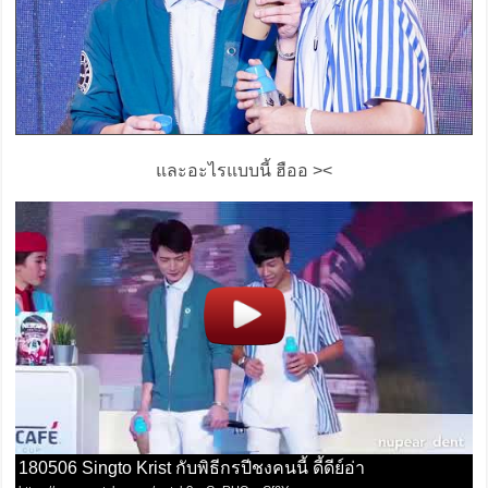
และอะไรแบบนี้ ฮืออ ><
180506 Singto Krist กับพิธีกรปีชงคนนี้ ดี้ดีย์อ่า