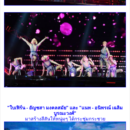
"ใบเฟิร์น - อัญชสา มงคลสมัย" และ "แนท - อนิพรณ์ เฉลิม
บูรณะวงศ์"
มาสร้างสีสันให้หนุ่มๆ ได้กระชุ่มกระชวย