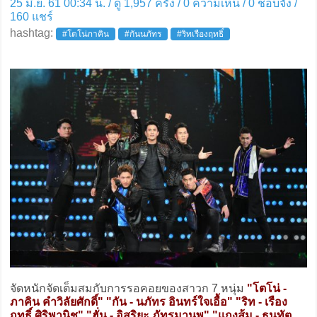
25 มิ.ย. 61 00:34 น. / ดู 1,957 ครั้ง / 0 ความเห็น /
0
ชอบจัง /
160
แชร์
hashtag:
#โตโน่ภาคิน
#กันนภัทร
#ริทเรืองฤทธิ์
จัดหนักจัดเต็มสมกับการรอคอยของสาวก 7 หนุ่ม
"โตโน่ -
ภาคิน คำวิลัยศักดิ์" "กัน - นภัทร อินทร์ใจเอื้อ" "ริท - เรือง
ฤทธิ์ ศิริพานิช" "ฮั่น - อิสริยะ ภัทรมานพ" "แกงส้ม - ธนทัต