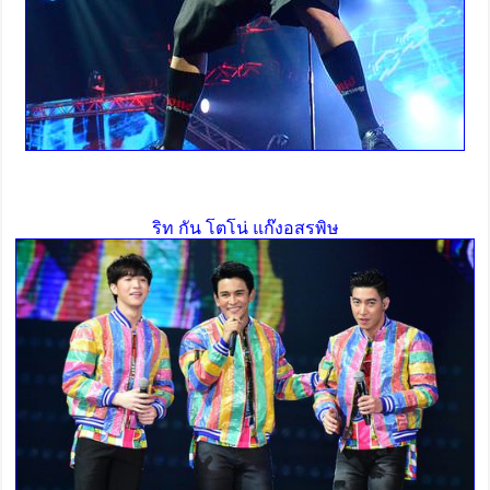
ริท กัน โตโน่ แก๊งอสรพิษ