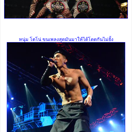
หนุ่ม โตโน่ ขนเพลงสุดมันมาให้ได้โดดกันไม่ยั้ง