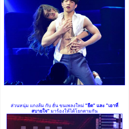
ส่วนหนุ่ม แกงส้ม กับ ฮั่น ขนเพลงใหม่
"ยืด" และ "เอาที่
สบายใจ"
มาร้องให้ได้โยกตามกัน