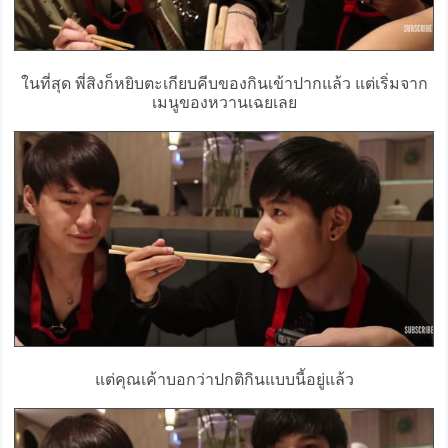
ในที่สุด พี่สิงก็หยิบตะเกียบคีบของกินเข้าปากแล้ว แต่เริ่มจาก
เมนูของหวานเฉยเลย
แต่คุณเค้าบอกว่าปกติกินแบบนี้อยู่แล้ว