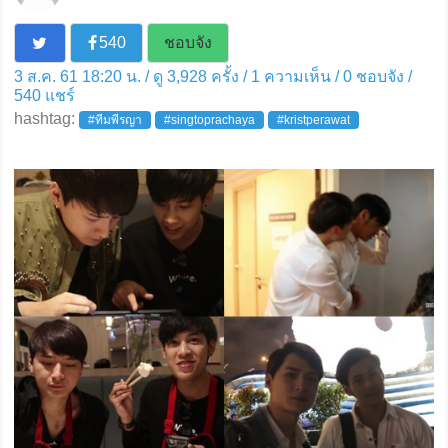
540
ชอบจัง
3 ส.ค. 61 18:20 น. / ดู 3,928 ครั้ง / 1 ความเห็น /
0
ชอบจัง /
540
แชร์
hashtag:
#ทีมพีรญา
#singtoprachaya
#kristperawat