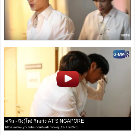
คริส - สิง(โต) กินเก่ง AT SINGAPORE
https://www.youtube.com/watch?v=qECFJTeDNgI