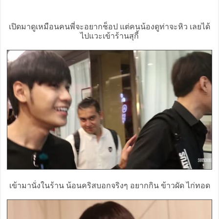
เปิดมาดูเหมือนคนพี่จะอยากช็อป แต่คนน้องดูท่าจะหิว เลยได้
ไปแวะเข้าร้านสุกี้
เข้ามานั่งในร้าน น้อนคริสบอกจริงๆ อยากกิน ข้าวผัด ไก่ทอด