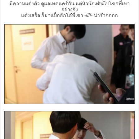
มีความแต่งตัว ดูแลเทคแคร์กัน แต่หัวน้องดันไปโขกพี่เขา
อย่างจัง
แต่งเสร็จ ก็มาแบ็กฮักโอ๋พี่เขา -////- น่าร๊ากกกก