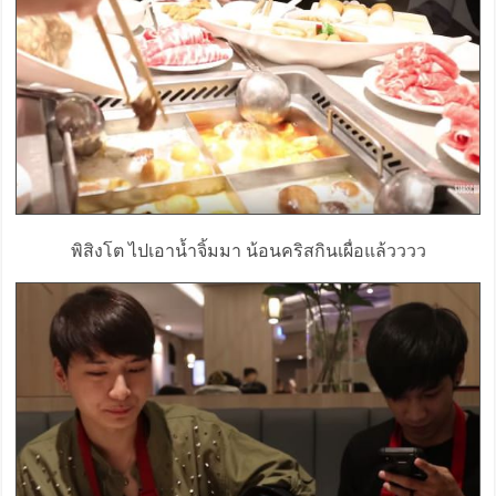
พิสิงโต ไปเอาน้ำจิ้มมา น้อนคริสกินเผื่อแล้วววว