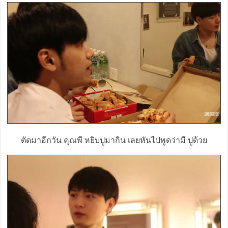
ตัดมาอีกวัน คุณพี หยิบปูมากิน เลยหันไปพูดว่ามี ปูด้วย