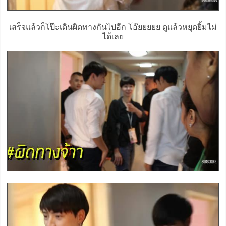
เสร็จแล้วก็โป๊ะเดินผิดทางกันไปอีก โอ๊ยยยยย ดูแล้วหยุดยิ้มไม่
ได้เลย