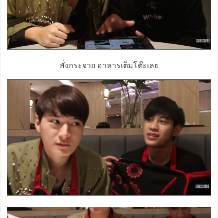
สั่งกระจาย อาหารเต็มโต๊ะเลย