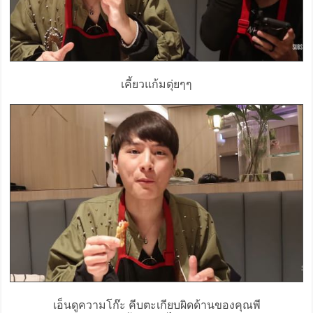
เคี้ยวแก้มตุ่ยๆๆ
เอ็นดูความโก๊ะ คีบตะเกียบผิดด้านของคุณพี