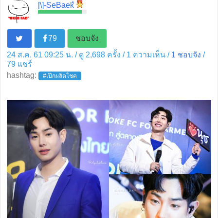
[\]-SeBaekํ
79
ชอบจัง
24 ส.ค. 61 09:25 น. / ดู 2,698 ครั้ง / 1 ความเห็น /
1
ชอบจัง
/
79
แชร์
hashtag:
#เป๊กผลิตโชค