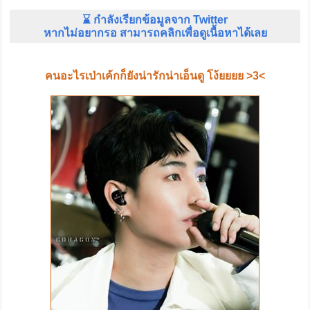
⌛ กำลังเรียกข้อมูลจาก Twitter
หากไม่อยากรอ สามารถคลิกเพื่อดูเนื้อหาได้เลย
คนอะไรเป่าเค้กก็ยังน่ารักน่าเอ็นดู โง้ยยยย >3<