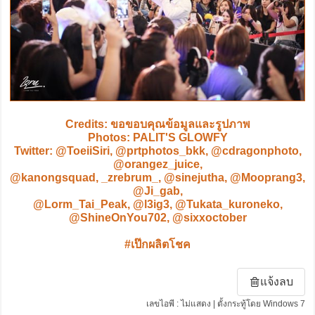
Credits: ขอขอบคุณข้อมูลและรูปภาพ
Photos: PALIT'S GLOWFY
Twitter: @ToeiiSiri, @prtphotos_bkk, @cdragonphoto,
@orangez_juice,
@kanongsquad, _zrebrum_, @sinejutha, @Mooprang3,
@Ji_gab,
@Lorm_Tai_Peak, @l3ig3, @Tukata_kuroneko,
@ShineOnYou702, @sixxoctober
#เป๊กผลิตโชค
แจ้งลบ
เลขไอพี : ไม่แสดง | ตั้งกระทู้โดย Windows 7