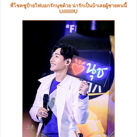
พี่โชคชูป้ายไฟบอกรักนุชด้วย น่ารักเป็นบ้าเลยผู้ชายคนนี้
U/////////U