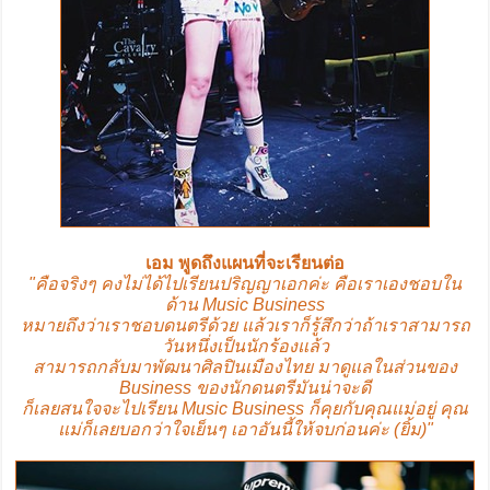
เอม พูดถึงแผนที่จะเรียนต่อ
"คือจริงๆ คงไม่ได้ไปเรียนปริญญาเอกค่ะ คือเราเองชอบใน
ด้าน Music Business
หมายถึงว่าเราชอบดนตรีด้วย แล้วเราก็รู้สึกว่าถ้าเราสามารถ
วันหนึ่งเป็นนักร้องแล้ว
สามารถกลับมาพัฒนาศิลปินเมืองไทย มาดูแลในส่วนของ
Business ของนักดนตรีมันน่าจะดี
ก็เลยสนใจจะไปเรียน Music Business ก็คุยกับคุณแม่อยู่ คุณ
แม่ก็เลยบอกว่าใจเย็นๆ เอาอันนี้ให้จบก่อนค่ะ (ยิ้ม)"