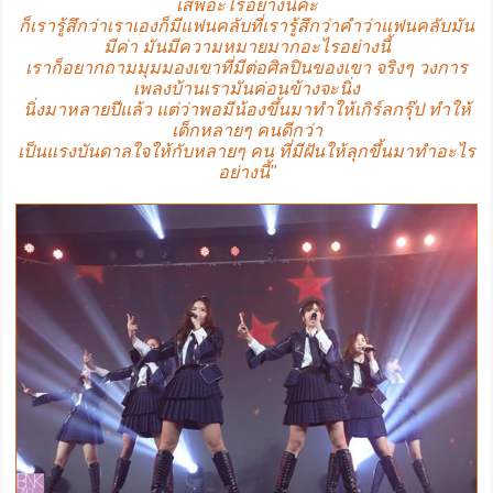
เสพอะไรอย่างนี้ค่ะ
ก็เรารู้สึกว่าเราเองก็มีแฟนคลับที่เรารู้สึกว่าคำว่าแฟนคลับมัน
มีค่า มันมีความหมายมากอะไรอย่างนี้
เราก็อยากถามมุมมองเขาที่มีต่อศิลปินของเขา จริงๆ วงการ
เพลงบ้านเรามันค่อนข้างจะนิ่ง
นิ่งมาหลายปีแล้ว แต่ว่าพอมีน้องขึ้นมาทำให้เกิร์ลกรุ๊ป ทำให้
เด็กหลายๆ คนดีกว่า
เป็นแรงบันดาลใจให้กับหลายๆ คน ที่มีฝันให้ลุกขึ้นมาทำอะไร
อย่างนี้"