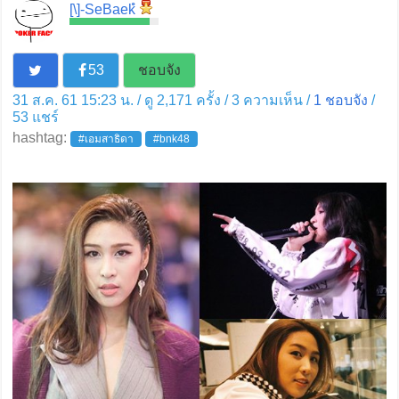
[\]-SeBaekํ
53
ชอบจัง
31 ส.ค. 61 15:23 น. / ดู 2,171 ครั้ง / 3 ความเห็น /
1
ชอบจัง
/
53
แชร์
hashtag:
#เอมสาธิดา
#bnk48