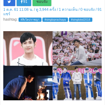
91
ชอบจัง
1 ต.ค. 61 11:08 น. / ดู 3,944 ครั้ง / 1 ความเห็น /
0
ชอบจัง /
91
แชร์
hashtag:
#สิงโตปราชญา
#singtoprachaya
#singtobd2018