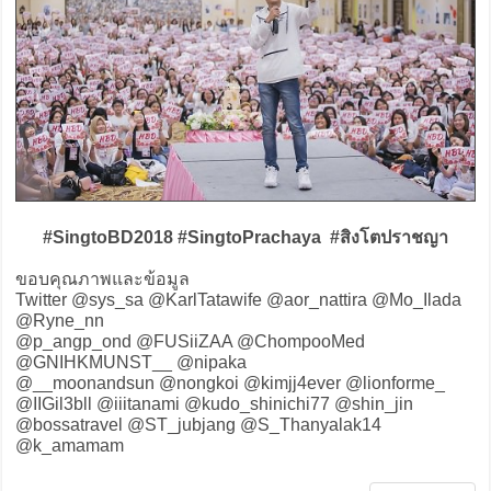
#SingtoBD2018 #SingtoPrachaya #สิงโตปราชญา
ขอบคุณภาพและข้อมูล
Twitter @sys_sa @KarlTatawife @aor_nattira @Mo_Ilada
@Ryne_nn
@p_angp_ond @FUSiiZAA @ChompooMed ‏
@GNIHKMUNST__ @nipaka
@__moonandsun @nongkoi @kimjj4ever @lionforme_
@IIGil3bll @iiitanami @kudo_shinichi77 @shin_jin
@bossatravel @ST_jubjang @S_Thanyalak14
@k_amamam