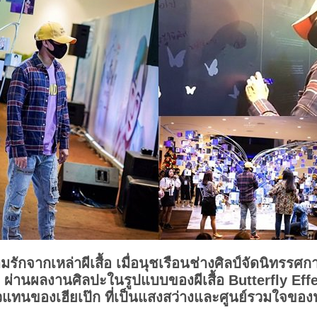
รักจากเหล่าผีเสื้อ เมื่อนุชเรือนช่างศิลป์จัดนิทรร
ชค ผ่านผลงานศิลปะในรูปแบบของผีเสื้อ Butterfly Effect 
ัวแทนของเฮียเป๊ก ที่เป็นแสงสว่างและศูนย์รวมใจข