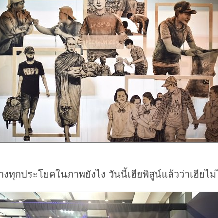
งทุกประโยคในภาพยังไง วันนี้เฮียพิสูน์แล้วว่าเฮียไม่