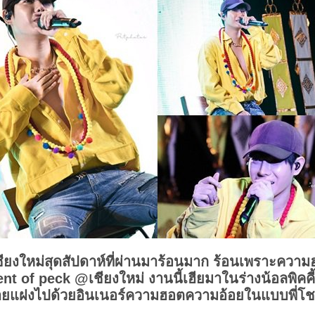
ียงใหม่สุดสัปดาห์ที่ผ่านมาร้อนมาก ร้อนเพราะความ
 of peck @เชียงใหม่ งานนี้เฮียมาในร่างน้อลพิคคี้
วายแฝงไปด้วยอินเนอร์ความฮอตความอ้อยในแบบพี่โชค 