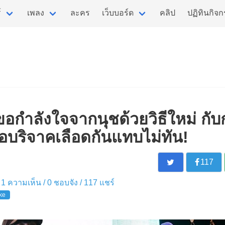
์
เพลง
ละคร
เว็บบอร์ด
คลิป
ปฏิทินกิจ
ขอกำลังใจจากนุชด้วยวิธีใหม่ กั
้ขอบริจาคเลือดกันแทบไม่ทัน!
117
 / 1 ความเห็น /
0
ชอบจัง /
117
แชร์
ke