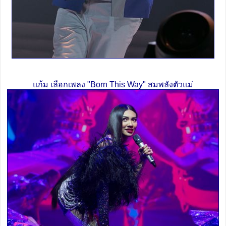
แก้ม เลือกเพลง "Born This Way" สมพลังตัวแม่