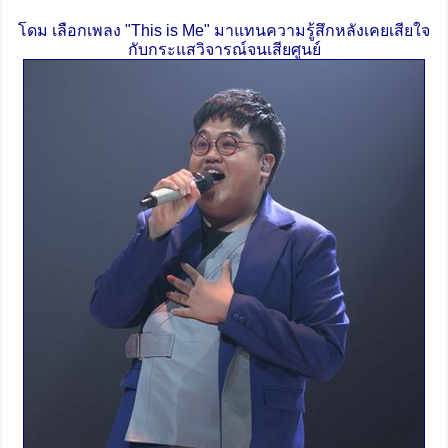
โดม เลือกเพลง "This is Me" มาแทนความรู้สึกหลังเคยเสียใจ
กับกระแสวิจารณ์จนเสียศูนย์