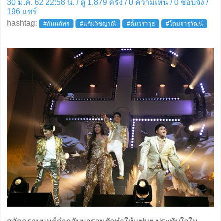
30 ม.ค. 62 22:58 น. / ดู 1,879 ครั้ง / 0 ความเห็น /
0
ชอบจัง /
196
แชร์
hashtag:
#กันนภัทร
#แก้มวิชญาณี
#ตั้มวราวุธ
#โดมจารุวัฒน์