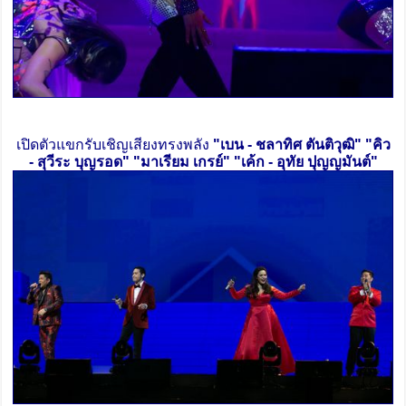
เปิดตัวแขกรับเชิญเสียงทรงพลัง
"เบน - ชลาทิศ ตันติวุฒิ" "คิว
- สุวีระ บุญรอด" "มาเรียม เกรย์" "เค้ก - อุทัย ปุญญมันต์"