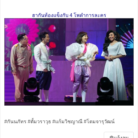
ฮากันท้องแข็งกับ 4 โพดำการละคร
#กันนภัทร #ตั้มวราวุธ #แก้มวิชญาณี #โดมจารุวัฒน์
แจ้งลบ