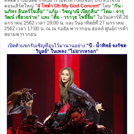
สลัดคราบมนต์ดำกลับมารวมตัวทำให้แฟนๆ ประทับใจใน
คอนเสิร์ตใหญ่
"4 โพดำ Oh My God Concert"
โดย
"กัน -
นภัทร อินทร์ใจเอื้อ" "แก้ม - วิชญาณี เปียกลิ่น" "โดม - จารุ
วัฒน์ เชี่ยวอร่าม" และ "ตั้ม - วราวุธ โพธิ์ยิ้ม"
ในวันเสาร์ที่ 26
มกราคม 2562 เวลา 19:00 น. และวันอาทิตย์ที่ 27 มกราคม
2562 เวลา 17:00 น. ณ ณ รอยัล พารากอน ฮอลล์ ศูนย์การค้า
สยามพารากอน
เปิดตัวแขกรับเชิญที่อุบไว้มานานอย่าง
"บี - น้ำทิพย์ จงรัชต
วิบูลย์" ในเพลง "ไม่ยากหรอก"