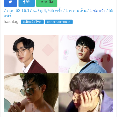
55
ชอบจัง
7 ก.พ. 62 16:17 น. / ดู 4,765 ครั้ง / 1 ความเห็น /
1
ชอบจัง
/
55
แชร์
hashtag:
#เป๊กผลิตโชค
#peckpalitchoke