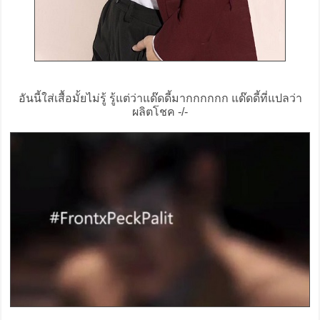
อันนี้ใส่เสื้อมั้ยไม่รู้ รู้แต่ว่าแด๊ดดี้มากกกกกก แด๊ดดี้ที่แปลว่า
ผลิตโชค -/-