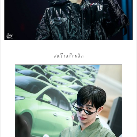
สแว๊กแก๊กผลิต