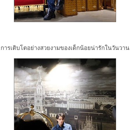
การเติบโตอย่างสวยงามของเด็กน้อยน่ารักในวันวาน