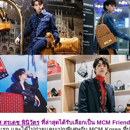
 สุรเดช พินิวัตร
ที่ล่าสุดได้รับเลือกเป็น MCM Frie
รก และได้ไปถ่ายแคมเปญพิเศษกับ MCM Korea ที่ป